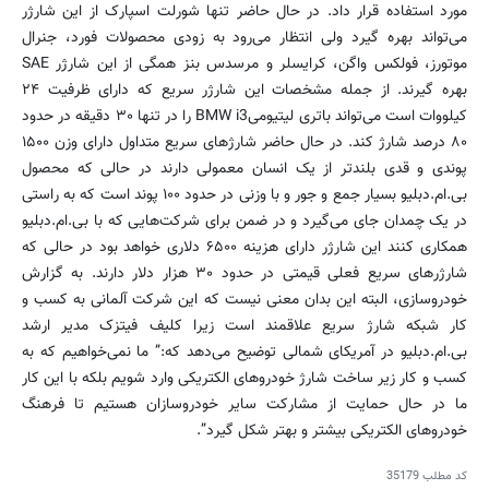
مورد استفاده قرار داد. در حال حاضر تنها شورلت اسپارک از این شارژر
می‌تواند بهره گیرد ولی انتظار می‌رود به زودی محصولات فورد، جنرال
موتورز، فولکس واگن، کرایسلر و مرسدس بنز همگی از این شارژر SAE
بهره گیرند. از جمله مشخصات این شارژر سریع که دارای ظرفیت ۲۴
کیلووات است می‌تواند باتری لیتیومی‌BMW i3 را در تنها ۳۰ دقیقه در حدود
۸۰ درصد شارژ کند. در حال حاضر شارژهای سریع متداول دارای وزن ۱۵۰۰
پوندی و قدی بلندتر از یک انسان معمولی دارند در حالی که محصول
بی.ام.دبلیو بسیار جمع و جور و با وزنی در حدود ۱۰۰ پوند است که به راستی
در یک چمدان جای می‌گیرد و در ضمن برای شرکت‌هایی که با بی.ام.دبلیو
همکاری کنند این شارژر دارای هزینه ۶۵۰۰ دلاری خواهد بود در حالی که
شارژرهای سریع فعلی قیمتی در حدود ۳۰ هزار دلار دارند. به گزارش
خودروسازی، البته این بدان معنی نیست که این شرکت آلمانی به کسب و
کار شبکه شارژ سریع علاقمند است زیرا کلیف فیتزک مدیر ارشد
بی.ام.دبلیو در آمریکای شمالی توضیح می‌دهد که:” ما نمی‌خواهیم که به
کسب و کار زیر ساخت شارژ خودروهای الکتریکی وارد شویم بلکه با این کار
ما در حال حمایت از مشارکت سایر خودروسازان هستیم تا فرهنگ
خودروهای الکتریکی بیشتر و بهتر شکل گیرد”.
کد مطلب
35179