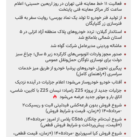
فعالیت ۱۱ خط معاینه فنی تهران در روز اربعین حسینی؛ اعلام
ساعت کار مراکز معاینه فنی پایتخت
از تولید فنر خودرو تا تولد یک نماد بورسی؛ روایت سفر به قلب
فنرسازی زر گلپایگان
استاندار گیلان: تردد خودروهای پلاک منطقه آزاد انزلی در ۵
استان شمالی بلامانع شد
ماشاله وردینی مدیرعامل شرکت گواه شد
صدور مجوز واردات اتوبوس‌های کارکرده زیر ۵ سال؛ چراغ سبز
دولت برای نوسازی ناوگان حمل‌ونقل عمومی
پیگیری تحویل خودروهای پرشیا خودرو از طریق میز خدمات
سراسری (+راهنمای کامل)
آفتاب خودرو خودروساز می‌شود؛ اعلام جزئیات در آینده نزدیک
جزئیات جدید از پروژه Z25 زامیاد؛ نیسان Z25 با کابین، شاسی،
اتاق بار و موتور جدید عرضه می‌شود
شروع فروش بدون قرعه‌کشی فیدلیتی الیت و ریسپکت۲
-مرداد۱۴۰۵ (+زمان، قیمت و شرایط فروش)
شروع ثبت‌نام چانگان CS۵۵ پلاس از امروز -مرداد۱۴۰۵
(+قیمت، پیش‌پرداخت و شرایط فروش قطعی)
شروع فروش کیا اسپورتیج -مرداد۱۴۰۵ (+زمان، قیمت قطعی،