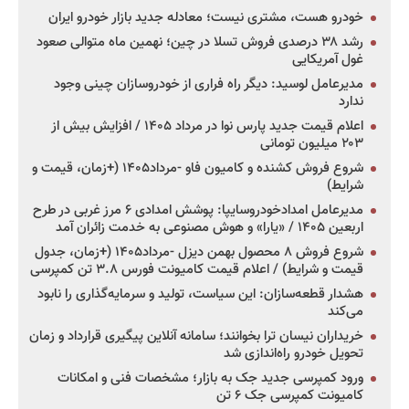
خودرو هست، مشتری نیست؛ معادله جدید بازار خودرو ایران
رشد ۳۸ درصدی فروش تسلا در چین؛ نهمین ماه متوالی صعود
غول آمریکایی
مدیرعامل لوسید: دیگر راه فراری از خودروسازان چینی وجود
ندارد
اعلام قیمت جدید پارس نوا در مرداد ۱۴۰۵ / افزایش بیش از
۲۰۳ میلیون تومانی
شروع فروش کشنده و کامیون فاو -مرداد۱۴۰۵ (+زمان، قیمت و
شرایط)
مدیرعامل امدادخودروسایپا: پوشش امدادی ۶ مرز غربی در طرح
اربعین ۱۴۰۵ / «یارا» و هوش مصنوعی به خدمت زائران آمد
شروع فروش ۸ محصول بهمن دیزل -مرداد۱۴۰۵ (+زمان، جدول
قیمت و شرایط) / اعلام قیمت کامیونت فورس ۳.۸ تن کمپرسی
هشدار قطعه‌سازان: این سیاست، تولید و سرمایه‌گذاری را نابود
می‌کند
خریداران نیسان ترا بخوانند؛ سامانه آنلاین پیگیری قرارداد و زمان
تحویل خودرو راه‌اندازی شد
ورود کمپرسی جدید جک به بازار؛ مشخصات فنی و امکانات
کامیونت کمپرسی جک ۶ تن