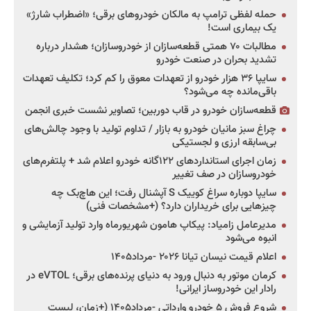
حمله لفظی ترامپ به مالکان خودروهای برقی؛ «اضطراب شارژ»
یک بیماری است!
مطالبات ۷۰ همتی قطعه‌سازان از خودروسازان؛ هشدار درباره
تشدید بحران در صنعت خودرو
سایپا ۳۶ هزار خودرو از تعهدات معوق را کم کرد؛ تکلیف تعهدات
باقی‌مانده چه می‌شود؟
قطعه‌سازان خودرو در قاب دوربین؛ تصاویر نشست خبری انجمن
چراغ سبز مانیان خودرو به بازار / تداوم تولید با وجود چالش‌های
بی‌سابقه ارزی و لجستیکی
زمان اجرای استانداردهای ۱۲۲گانه خودرو اعلام شد + پلتفرم‌های
خودروسازان در صف تغییر
سایپا دوباره سراغ کوییک S آپشنال رفت؛ این هاچ‌بک چه
چیزهایی برای خریداران دارد؟ (+مشخصات فنی)
مدیرعامل زامیاد: پیکاپ هامون شهریورماه وارد تولید آزمایشی و
انبوه می‌شود
اعلام قیمت نیسان تیانا ۲۰۲۶ -مرداد۱۴۰۵
کرمان موتور به دنبال ورود به دنیای پرنده‌های برقی؛ eVTOL در
رادار این خودروساز ایرانی!
شروع فروش ۵ خودرو وارداتی -مرداد۱۴۰۵ (+زمان، لیست