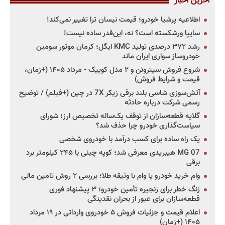
آخرین اخبار
اطلاعیه پرشیا خودرو؛ قیمت نیسان ترا تغییر نمی‌کند!
سایپا ورشکسته است؟ نه، این‌قدر ساده نیست!
رشد ۳۷۲ درصدی تولید KMC ایگل؛ کرمان موتور سومین
خودروساز سواری ایران ماند
شروع فروش سیتروئن و ۲ مدل کوییک - مرداد ۱۴۰۵ (+زمان،
قیمت و شرایط فروش)
آتش‌سوزی شاسی بلند برقی زیکر 7X در چین (+فیلم) / توضیح
رسمی شرکت درباره حادثه
گلایه قطعه‌سازان از توقف یک‌ساله تخصیص ارز؛ شورای
سیاست‌گذاری خودرو چرا حذف شد؟
یک راه ساده برای کسب درآمد با خودروی شخصی
MG 07 هیبریدی معرفی شد؛ کوپه چینی با ۲۴۵ کیلومتر برد
برقی
وام خرید خودرو یا وام با وثیقه طلا؛ بررسی ۲ روش تامین مالی
زنگ خطر برای زنجیره تأمین خودرو؛ ۳ پیشنهاد فوری
قطعه‌سازان برای عبور از بحران نقدینگی
اعلام قیمت و جزئیات فروش ۵ خودروی وارداتی در ۱۹ مرداد
۱۴۰۵ (+زمان)