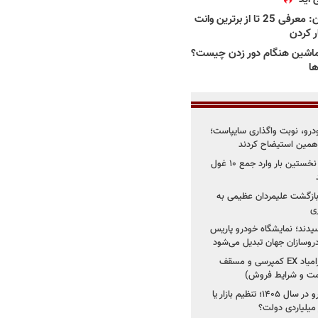
بهترین وانت ها در ایران: معرفی 25 تا از برترین وانت
ار کردن
اشین هنگام دور زدن چیست؟
ها
خودرو، نوبت واگذاری سایپاست؛
ی همین استیضاح کردند
۳ خودروساز چینی برای نخستین بار وارد جمع ۱۰ غول
د؛ بازگشت علیمردان عظیمی به
ی
سیدند؛ نمایشگاه خودرو پاریس
شروع فروش اقساطی زامیاد EX کمپرسی و مسقف
راز واردات ۷۵ هزار خودرو در سال ۱۴۰۵؛ تنظیم بازار یا