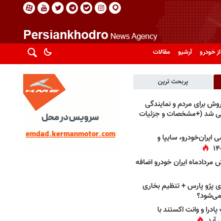
از خودرو
آرشیو
مقالات
پربحث ترین
فروش برای مردم و نمایندگی
فی شد (+مشخصات و جزئیات
 ایران‌خودرو، سایپا و
 مردادماه ایران خودرو اضافه
 پژو پارس + تنظیم بخاری
می‌شود؟
پادرا و وانت اکستند با
 آید