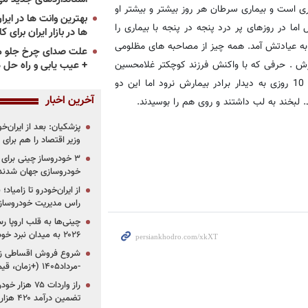
 است و بیماری سرطان هر روز بیشتر و بیشتر او
ا در روزهای پر درد پنجه در پنجه با بیماری را
ها در بازار ایران برای ک
ه عیادتش آمد. همه چیز از مصاحبه های مظلومی
علت صدای چرخ جلو م
رش . حرفی که با واکنش فرزند کوچکتر غلامحسین
+ عیب یابی و راه حل 
مواجه شد و گلایه های بردارزاده از عمو باعث شد تا پرویز هم برای 10 روزی به دیدار برادر بیمارش نرود اما این دو
آخرین اخبار
. لبخند به لب داشتند و روی هم را بوسیدند.
پزشکیان: بعد از ایران‌
وزیر اقتصاد را هم برا
خودروسازی جهان شدند
از ایران‌خودرو تا زامیا
راس مدیریت خودروساز
چینی‌ها به قلب اروپا ر
۲۰۲۶ به میدان نبرد خودروسازان جهان تبدیل می‌شود
-مرداد۱۴۰۵ (+زمان، قیمت و شرایط فروش)
تضمین درآمد ۴۲۰ هزار میلیاردی دولت؟