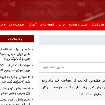
های فروش
تست و مقایسه
بورس
قطعه سازی
آموزش
چندرسانه ای
فراتر 
پربازدیدترین
خودرو ریرا در آستانه 
های ایران خودرو معر
فنی و کاتالوگ ریرا)
مهلت ثبت‌نام قرعه‌کشی
۲۸ مهر ۱۳۹۳ - ۱۵:۴۹
بهمن‌موتور — بهمن ۱۴۰۴
۲ خودرو جدید به فروش
ز مظلومی که بعد از مصاحبه تند برادرزاده
شد (+شرایط ثبت نام)
ادرش نمی رفت بار دیگر به خواست بزرگان
نحوه روشن کردن بخاری
پژو پارس چطور انجام 
در بیمارش حاضر شد.
مدیرعامل زامیاد: وانت 
استانداردهای جدید می