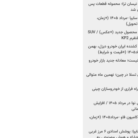
 نیسان ترا؛ محموله قطعات پس
ان شد
شروع فروش کوییک S سایپا -مرداد ۱۴۰۵ (+زمان،
 تحویل)
کرمان موتور به دنبال ۲ محصول جدید (+عکس) / SUV
رم KP2
شنده ایران خودرو دیزل، بهمن
ط)
ت؛ معادله جدید بازار خودرو
وش تسلا در چین؛ نهمین ماه متوالی
اه فراری از خودروسازان چینی
اعلام قیمت جدید پارس نوا در مرداد ۱۴۰۵ / افزایش
شروع فروش کشنده و کامیون فاو -مرداد۱۴۰۵ (+زمان،
مدیرعامل امدادخودروسایپا: پوشش امدادی ۶ مرز غربی
رح اربعین ۱۴۰۵ / «یارا» و هوش مصنوعی به