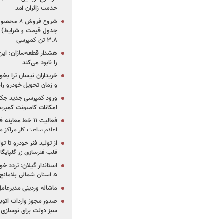
خدمت زائران آمد
جدول قیمت و شرایط) /
۳.۸ تن کمپرسی
هشدار قطعه‌سازان: این
را نابود می‌کند
خریداران نیسان ترا بخوا
و زمان تحویل خودرو راه
ورود کمپرسی جدید جک 
امکانات کامیونت کمپرسی 
فعالیت ۱۱ خط مع
اعلام ساعت کار مراکز م
از تولید فنر خودرو تا ت
قلب فنرسازی زر گلپایگا
استاندار گیلان: تردد خو
۵ استان شمالی بلامانع شد
ماشاله وردینی مدیرعا
سبز دولت برای نوسازی 