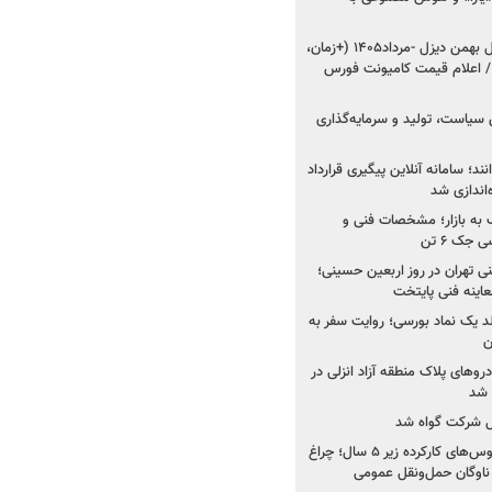
شروع فروش ۸ محصول بهمن دیزل -مرداد۱۴۰۵ (+زمان،
 اعلام قیمت کامیونت فورس
 سیاست، تولید و سرمایه‌گذاری
نند؛ سامانه آنلاین پیگیری قرارداد
‌اندازی شد
به بازار؛ مشخصات فنی و
جک ۶ تن
اینه فنی تهران در روز اربعین حسینی؛
عاینه فنی پایتخت
ولد یک نماد بورسی؛ روایت سفر به
ن
دروهای پلاک منطقه آزاد انزلی در
مل شرکت گواه شد
صدور مجوز واردات اتوبوس‌های کارکرده زیر ۵ سال؛ چراغ
ناوگان حمل‌ونقل عمومی