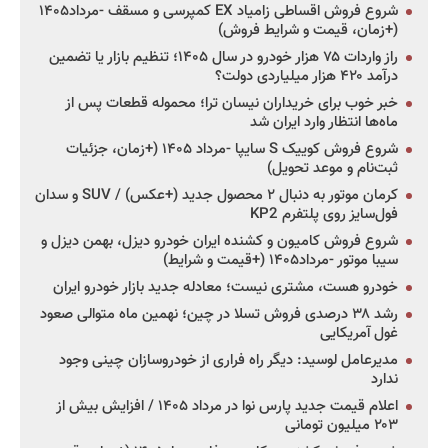
شروع فروش اقساطی زامیاد EX کمپرسی و مسقف -مرداد۱۴۰۵
(+زمان، قیمت و شرایط فروش)
راز واردات ۷۵ هزار خودرو در سال ۱۴۰۵؛ تنظیم بازار یا تضمین
درآمد ۴۲۰ هزار میلیاردی دولت؟
خبر خوب برای خریداران نیسان ترا؛ محموله قطعات پس از
ماه‌ها انتظار وارد ایران شد
شروع فروش کوییک S سایپا -مرداد ۱۴۰۵ (+زمان، جزئیات
ثبت‌نام و موعد تحویل)
کرمان موتور به دنبال ۲ محصول جدید (+عکس) / SUV و سدان
فول‌سایز روی پلتفرم KP2
شروع فروش کامیون و کشنده ایران خودرو دیزل، بهمن دیزل و
سیبا موتور -مرداد۱۴۰۵ (+قیمت و شرایط)
خودرو هست، مشتری نیست؛ معادله جدید بازار خودرو ایران
رشد ۳۸ درصدی فروش تسلا در چین؛ نهمین ماه متوالی صعود
غول آمریکایی
مدیرعامل لوسید: دیگر راه فراری از خودروسازان چینی وجود
ندارد
اعلام قیمت جدید پارس نوا در مرداد ۱۴۰۵ / افزایش بیش از
۲۰۳ میلیون تومانی