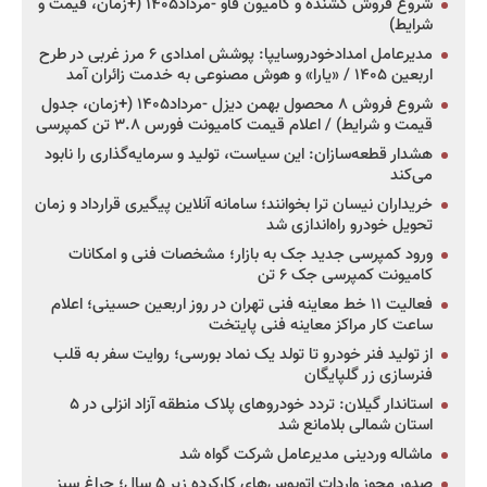
شروع فروش کشنده و کامیون فاو -مرداد۱۴۰۵ (+زمان، قیمت و
شرایط)
مدیرعامل امدادخودروسایپا: پوشش امدادی ۶ مرز غربی در طرح
اربعین ۱۴۰۵ / «یارا» و هوش مصنوعی به خدمت زائران آمد
شروع فروش ۸ محصول بهمن دیزل -مرداد۱۴۰۵ (+زمان، جدول
قیمت و شرایط) / اعلام قیمت کامیونت فورس ۳.۸ تن کمپرسی
هشدار قطعه‌سازان: این سیاست، تولید و سرمایه‌گذاری را نابود
می‌کند
خریداران نیسان ترا بخوانند؛ سامانه آنلاین پیگیری قرارداد و زمان
تحویل خودرو راه‌اندازی شد
ورود کمپرسی جدید جک به بازار؛ مشخصات فنی و امکانات
کامیونت کمپرسی جک ۶ تن
فعالیت ۱۱ خط معاینه فنی تهران در روز اربعین حسینی؛ اعلام
ساعت کار مراکز معاینه فنی پایتخت
از تولید فنر خودرو تا تولد یک نماد بورسی؛ روایت سفر به قلب
فنرسازی زر گلپایگان
استاندار گیلان: تردد خودروهای پلاک منطقه آزاد انزلی در ۵
استان شمالی بلامانع شد
ماشاله وردینی مدیرعامل شرکت گواه شد
صدور مجوز واردات اتوبوس‌های کارکرده زیر ۵ سال؛ چراغ سبز