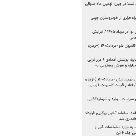
وش تسلا در چین؛ نهمین ماه متوالی
اه فراری از خودروسازان چینی
اعلام قیمت جدید پارس نوا در مرداد ۱۴۰۵ / افزایش
شروع فروش کشنده و کامیون فاو -مرداد۱۴۰۵ (+زمان،
مدیرعامل امدادخودروسایپا: پوشش امدادی ۶ مرز غربی
رح اربعین ۱۴۰۵ / «یارا» و هوش مصنوعی به
شروع فروش ۸ محصول بهمن دیزل -مرداد۱۴۰۵ (+زمان،
 اعلام قیمت کامیونت فورس
 سیاست، تولید و سرمایه‌گذاری
نند؛ سامانه آنلاین پیگیری قرارداد
‌اندازی شد
به بازار؛ مشخصات فنی و
جک ۶ تن