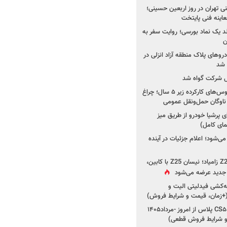
اینه فنی تهران در روز اربعین حسینی؛
عاینه فنی پایتخت
ولد یک نماد بورسی؛ روایت سفر به
ن
دروهای پلاک منطقه آزاد انزلی در
مل شرکت گواه شد
صدور مجوز واردات اتوبوس‌های کارکرده زیر ۵ سال؛ چراغ
ناوگان حمل‌ونقل عمومی
 پرشیا خودرو از طریق میز
ای کامل)
ی‌شود؛ اعلام جزئیات در آینده
جزئیات جدید از پروژه Z25 زامیاد؛ نیسان Z25 با کابین،
ر جدید عرضه می‌شود
کشی فیدلیتی الیت و
شروع ثبت‌نام چانگان CS۵۵ پلاس از امروز -مرداد۱۴۰۵
و شرایط فروش قطعی)