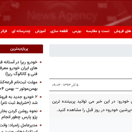
های فروش
تست و مقایسه
بورس
قطعه سازی
آموزش
چندرسانه ای
فراتر 
پربازدیدترین
خودرو ریرا در آستانه 
های ایران خودرو معر
فنی و کاتالوگ ریرا)
مهلت ثبت‌نام قرعه‌کشی
۵ آذر ۱۳۹۳ - ۰۹:۰۳
بهمن‌موتور — بهمن ۱۴۰۴
۲ خودرو جدید به فروش
خودرو: در این خبر می توانید پربیننده ترین
شد (+شرایط ثبت نام)
«پرشین خودرو» در روز قبل را مشاهده کنید.
نحوه روشن کردن بخاری
پژو پارس چطور انجام 
مدیرعامل زامیاد: وانت 
استانداردهای جدید می