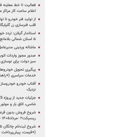
فعالیت ۱۱ خط مع
اعلام ساعت کار مراکز م
از تولید فنر خودرو تا ت
قلب فنرسازی زر گلپایگا
استاندار گیلان: تردد خو
۵ استان شمالی بلامانع شد
ماشاله وردینی مدیرعا
سبز دولت برای نوسازی 
پیگیری تحویل خودروهای
خدمات سراسری (+راهنم
آفتاب خودرو خودروساز م
نزدیک
شاسی، اتاق بار و موتو
شروع فروش بدون قرعه‌
ریسپکت۲ -مرداد۱۴۰۵ (+زمان، قیمت و شرایط فروش)
(+قیمت، پیش‌پرداخت 