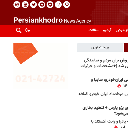
از خودرو
آرشیو
مقالات
پربحث ترین
فروش برای مردم و نمایندگی
فی شد (+مشخصات و جزئیات
 ایران‌خودرو، سایپا و
 مردادماه ایران خودرو اضافه
 پژو پارس + تنظیم بخاری
می‌شود؟
پادرا و وانت اکستند با
 آید