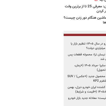
بهترین وانت ها در ایران: معرفی 25 تا از برترین وانت
ار کردن
اشین هنگام دور زدن چیست؟
ها
راز واردات ۷۵ هزار خودرو در سال ۱۴۰۵؛ تنظیم بازار یا
 نیسان ترا؛ محموله قطعات پس
ان شد
شروع فروش کوییک S سایپا -مرداد ۱۴۰۵ (+زمان،
 تحویل)
کرمان موتور به دنبال ۲ محصول جدید (+عکس) / SUV
رم KP2
شنده ایران خودرو دیزل، بهمن
ط)
ت؛ معادله جدید بازار خودرو