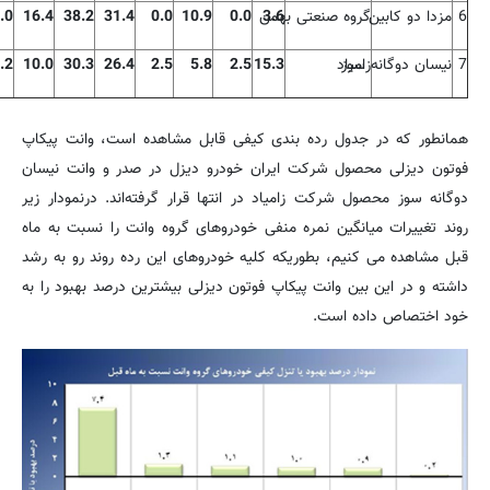
6
مزدا دو كابین
3.6
گروه صنعتی بهمن
0.0
10.9
0.0
31.4
38.2
16.4
.0
7
نیسان دوگانه سوز
زامیاد
15.3
2.5
5.8
2.5
26.4
30.3
10.0
.2
همانطور كه در جدول رده بندی كیفی قابل مشاهده است، وانت پیکاپ
فوتون دیزلی محصول شركت ایران خودرو دیزل در صدر و وانت نیسان
دوگانه سوز محصول شرکت زامیاد در انتها قرار گرفته‌اند. درنمودار زیر
روند تغییرات میانگین نمره منفی خودروهای گروه وانت را نسبت به ماه
قبل مشاهده می کنیم، بطوریکه کلیه خودروهای این رده روند رو به رشد
داشته و در این بین وانت پیکاپ فوتون دیزلی بیشترین درصد بهبود را به
خود اختصاص داده است.