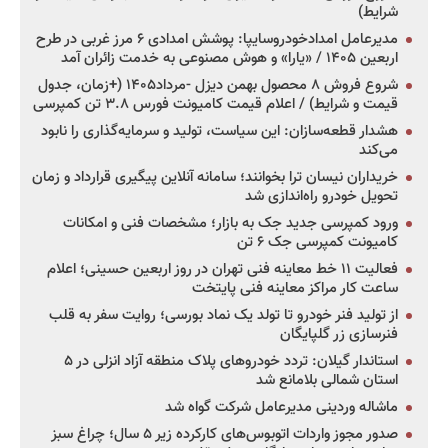
شرایط)
مدیرعامل امدادخودروسایپا: پوشش امدادی ۶ مرز غربی در طرح
اربعین ۱۴۰۵ / «یارا» و هوش مصنوعی به خدمت زائران آمد
شروع فروش ۸ محصول بهمن دیزل -مرداد۱۴۰۵ (+زمان، جدول
قیمت و شرایط) / اعلام قیمت کامیونت فورس ۳.۸ تن کمپرسی
هشدار قطعه‌سازان: این سیاست، تولید و سرمایه‌گذاری را نابود
می‌کند
خریداران نیسان ترا بخوانند؛ سامانه آنلاین پیگیری قرارداد و زمان
تحویل خودرو راه‌اندازی شد
ورود کمپرسی جدید جک به بازار؛ مشخصات فنی و امکانات
کامیونت کمپرسی جک ۶ تن
فعالیت ۱۱ خط معاینه فنی تهران در روز اربعین حسینی؛ اعلام
ساعت کار مراکز معاینه فنی پایتخت
از تولید فنر خودرو تا تولد یک نماد بورسی؛ روایت سفر به قلب
فنرسازی زر گلپایگان
استاندار گیلان: تردد خودروهای پلاک منطقه آزاد انزلی در ۵
استان شمالی بلامانع شد
ماشاله وردینی مدیرعامل شرکت گواه شد
صدور مجوز واردات اتوبوس‌های کارکرده زیر ۵ سال؛ چراغ سبز