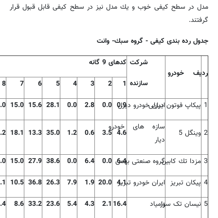
مدل در سطح كیفی خوب و یك مدل نیز در سطح كیفی قابل قبول قرار
گرفتند.
جدول رده بندی كیفی - گروه سبك- وانت
شركت
كدهای 9 گانه
ردیف
خودرو
سازنده
8
7
6
5
4
3
2
1
1
پیکاپ فوتون دیزلی
ایران خودرو دیزل
0.9
0.0
2.8
0.0
28.1
15.6
15.0
.0
سازه های خودرو
2
وینگل 5
4.6
3.5
0.6
1.2
35.0
13.3
18.1
.2
دیار
3
مزدا تك كابین
6.4
گروه صنعتی بهمن
0.0
6.4
0.0
38.6
27.9
15.0
.0
4
پیكان تبریز
ایران خودرو تبریز
4.1
20.0
1.9
7.9
26.3
36.8
10.5
.1
5
نیسان تک سوز
زامیاد
16.4
2.1
4.3
5.4
23.6
33.2
8.6
.4