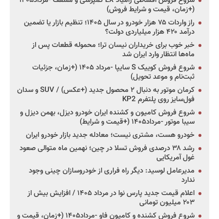
شروع فروش اقساطی زامیاد EX کمپرسی و مسقف -مرداد۱۴۰۵
(+زمان، قیمت و شرایط فروش)
راز واردات ۷۵ هزار خودرو در سال ۱۴۰۵؛ تنظیم بازار یا تضمین
درآمد ۴۲۰ هزار میلیاردی دولت؟
خبر خوب برای خریداران نیسان ترا؛ محموله قطعات پس از
ماه‌ها انتظار وارد ایران شد
شروع فروش کوییک S سایپا -مرداد ۱۴۰۵ (+زمان، جزئیات
ثبت‌نام و موعد تحویل)
کرمان موتور به دنبال ۲ محصول جدید (+عکس) / SUV و سدان
فول‌سایز روی پلتفرم KP2
شروع فروش کامیون و کشنده ایران خودرو دیزل، بهمن دیزل و
سیبا موتور -مرداد۱۴۰۵ (+قیمت و شرایط)
خودرو هست، مشتری نیست؛ معادله جدید بازار خودرو ایران
رشد ۳۸ درصدی فروش تسلا در چین؛ نهمین ماه متوالی صعود
غول آمریکایی
مدیرعامل لوسید: دیگر راه فراری از خودروسازان چینی وجود
ندارد
اعلام قیمت جدید پارس نوا در مرداد ۱۴۰۵ / افزایش بیش از
۲۰۳ میلیون تومانی
شروع فروش کشنده و کامیون فاو -مرداد۱۴۰۵ (+زمان، قیمت و