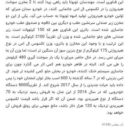
این فناوری است. مهندسان تویوتا باید راهی پیدا کنند تا 2 مخزن سوخت
هیدروژن را در لکسوس ال اس جانمایی کنند، در خودرو سدان میرای که
اولین خودرو هیدروژنی تولید انبوه تویوتا به حساب می آید، یکی از این دو
مخزن زیر صندلی سرنشین عقب و دیگری بین تاقچه و صندوق عقب خودرو
جاسازی شده است. باتری این فناوری هم که 150 کیلووات است زیر
صندلی های جلو جانمایی شده و وزن آن تقریباً 2100 کیلوگرم است. به
این ترتیب و با وجود این مخازن و باتری، وزن لکسوس ال اس در نوع
هیدروژنی 175 کیلوگرم از نوع بنزین سوز آن سنگین تر است؛ اما وزن آن به
میرای نمی رسد. در حال حاضر میرای با یک بار سوخت گیری 480 کیلومتر
را طی می کند. البته در ظاهر خودرو هم کمی اثر می گذارد چون برای
جاسازی سیستم خنک کننده، خودرو در بخش جلو کمی کشیده تر شود. ال
اس بنزینی که در 7 ساله گذشته با 600 اسب بخار توان امتحان خود را پس
داده باید حیات جدیدی را از سال 2017 شروع کند. از تقریباً8000 دستگاه
خودرویی که در سال 2014 از این مدل به فروش رسید نزدیک به 70
دستگاه از نوع هیبریدی بود. ضمن آن که اگر قرار باشد قیمت لکسوس
هیبریدی نزدیک به 120 هزار دلار باشد، مانع مهمی برای رونق فروش آن
خواهد بود.
کد مطلب
41340