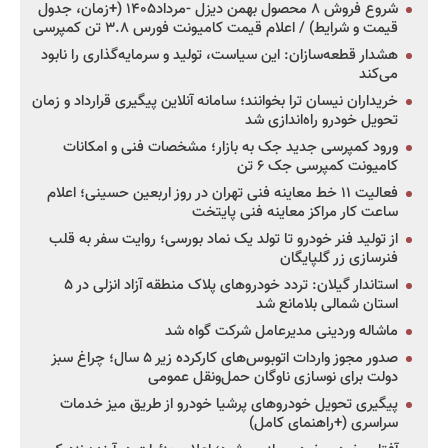
شروع فروش ۸ محصول بهمن دیزل -مرداد۱۴۰۵ (+زمان، جدول
قیمت و شرایط) / اعلام قیمت کامیونت فورس ۳.۸ تن کمپرسی
هشدار قطعه‌سازان: این سیاست، تولید و سرمایه‌گذاری را نابود
می‌کند
خریداران نیسان ترا بخوانند؛ سامانه آنلاین پیگیری قرارداد و زمان
تحویل خودرو راه‌اندازی شد
ورود کمپرسی جدید جک به بازار؛ مشخصات فنی و امکانات
کامیونت کمپرسی جک ۶ تن
فعالیت ۱۱ خط معاینه فنی تهران در روز اربعین حسینی؛ اعلام
ساعت کار مراکز معاینه فنی پایتخت
از تولید فنر خودرو تا تولد یک نماد بورسی؛ روایت سفر به قلب
فنرسازی زر گلپایگان
استاندار گیلان: تردد خودروهای پلاک منطقه آزاد انزلی در ۵
استان شمالی بلامانع شد
ماشاله وردینی مدیرعامل شرکت گواه شد
صدور مجوز واردات اتوبوس‌های کارکرده زیر ۵ سال؛ چراغ سبز
دولت برای نوسازی ناوگان حمل‌ونقل عمومی
پیگیری تحویل خودروهای پرشیا خودرو از طریق میز خدمات
سراسری (+راهنمای کامل)