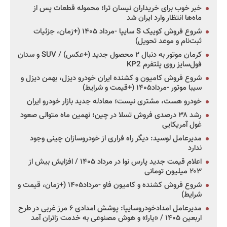
خبر خوب برای خریداران نیسان ترا؛ محموله قطعات پس از
ماه‌ها انتظار وارد ایران شد
شروع فروش کوییک S سایپا -مرداد ۱۴۰۵ (+زمان، جزئیات
ثبت‌نام و موعد تحویل)
کرمان موتور به دنبال ۲ محصول جدید (+عکس) / SUV و سدان
فول‌سایز روی پلتفرم KP2
شروع فروش کامیون و کشنده ایران خودرو دیزل، بهمن دیزل و
سیبا موتور -مرداد۱۴۰۵ (+قیمت و شرایط)
خودرو هست، مشتری نیست؛ معادله جدید بازار خودرو ایران
رشد ۳۸ درصدی فروش تسلا در چین؛ نهمین ماه متوالی صعود
غول آمریکایی
مدیرعامل لوسید: دیگر راه فراری از خودروسازان چینی وجود
ندارد
اعلام قیمت جدید پارس نوا در مرداد ۱۴۰۵ / افزایش بیش از
۲۰۳ میلیون تومانی
شروع فروش کشنده و کامیون فاو -مرداد۱۴۰۵ (+زمان، قیمت و
شرایط)
مدیرعامل امدادخودروسایپا: پوشش امدادی ۶ مرز غربی در طرح
اربعین ۱۴۰۵ / «یارا» و هوش مصنوعی به خدمت زائران آمد