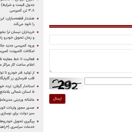
جدول قیمت و شرایط) /
۳.۸ تن کمپرسی
هشدار قطعه‌سازان: این
را نابود می‌کند
خریداران نیسان ترا بخوا
و زمان تحویل خودرو راه
ورود کمپرسی جدید جک 
امکانات کامیونت کمپرسی 
فعالیت ۱۱ خط مع
اعلام ساعت کار مراکز م
از تولید فنر خودرو تا ت
قلب فنرسازی زر گلپایگا
استاندار گیلان: تردد خو
۵ استان شمالی بلامانع شد
ارسال
ماشاله وردینی مدیرعا
سبز دولت برای نوسازی 
پیگیری تحویل خودروهای
خدمات سراسری (+راهنم