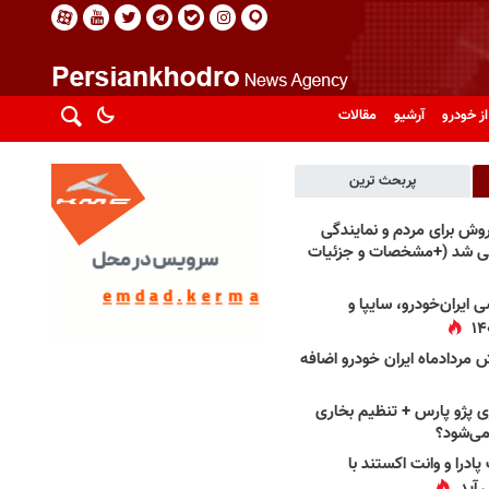
از خودرو
آرشیو
مقالات
پربحث ترین
فروش برای مردم و نمایندگی
فی شد (+مشخصات و جزئیات
 ایران‌خودرو، سایپا و
 مردادماه ایران خودرو اضافه
 پژو پارس + تنظیم بخاری
می‌شود؟
پادرا و وانت اکستند با
 آید