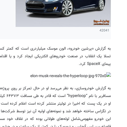
42041
به گزارش «پرشین خودرو»، الون موسک میلیاردری است که کمتر کسی 
تسلا یک انقلاب در صنعت خودروهای الکتریکی ایجاد کرد و یا اقدا
پیمای SpaceX کرد.
به گزارش خودروسازی، به نظر می‌رسد او در حال تمرکز بر روی پروژه
مسافربر با نام “hyperloop” است که قادر به طی مسافت ۶۴۳۷۳ کیلومتر در یک ساعت است.
او در یک پست که اخیرا در توئیتر منتشر کرده است اعلام کرده است ک
در تگزاس ساخته خواهد شد و نمونه‌های اولیه آن نیز توسط شرکت‌ها 
این خودرو مفهومی‌شامل لوله‌های طولانی بوده که در غلاف خود مس
فاصله بین لس آنجلس و نیویورک را در کمتر از یک ساعت و در چشم ب