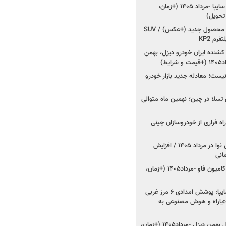
شروع فروش کوییک S سایپا -مرداد ۱۴۰۵ (+زمان،
 تحویل)
کرمان موتور به دنبال ۲ محصول جدید (+عکس) / SUV
رم KP2
شنده ایران خودرو دیزل، بهمن
ط)
ت؛ معادله جدید بازار خودرو
وش تسلا در چین؛ نهمین ماه متوالی
اه فراری از خودروسازان چینی
اعلام قیمت جدید پارس نوا در مرداد ۱۴۰۵ / افزایش
شروع فروش کشنده و کامیون فاو -مرداد۱۴۰۵ (+زمان،
مدیرعامل امدادخودروسایپا: پوشش امدادی ۶ مرز غربی
رح اربعین ۱۴۰۵ / «یارا» و هوش مصنوعی به
شروع فروش ۸ محصول بهمن دیزل -مرداد۱۴۰۵ (+زمان،