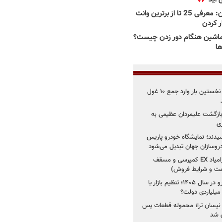
بهترین وانت ها در ایران: معرفی 25 تا از برترین وانت
ار کردن
اشین هنگام دور زدن چیست؟
ها
۳ خودروساز چینی برای نخستین بار وارد جمع ۱۰ غول
د؛ بازگشت علیمردان عظیمی به
ی
سیدند؛ نمایشگاه خودرو پاریس
شروع فروش اقساطی زامیاد EX کمپرسی و مسقف
راز واردات ۷۵ هزار خودرو در سال ۱۴۰۵؛ تنظیم بازار یا
 نیسان ترا؛ محموله قطعات پس
ان شد