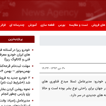
های فروش
تست و مقایسه
بورس
قطعه سازی
آموزش
چندرسانه ای
فراتر 
پربازدیدترین
خودرو ریرا در آستانه 
های ایران خودرو معر
فنی و کاتالوگ ریرا)
مهلت ثبت‌نام قرعه‌کشی
۳۰ دی ۱۳۹۳ - ۱۹:۳۴
بهمن‌موتور — بهمن ۱۴۰۴
۲ خودرو جدید به فروش
 خودرو: مدیرعامل تسلا مبدع فناوری های
شد (+شرایط ثبت نام)
ر جهان برای راحتی نوع بشر بوده است و حالا
نحوه روشن کردن بخاری
پژو پارس چطور انجام 
ه های جدیدی در سر دارد.
مدیرعامل زامیاد: وانت 
استانداردهای جدید می