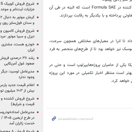
موسک همچنین اعلام کرد که محصول او شبیه به خودروهای شرکت کننده در Formula SAE است که البته در طی آن
جزئیات ثبت‌نام و موعد
وتی پرداخته و با یکدیگر به رقابت بپردازند.
و سدان فول‌سایز روی پلتف
شروع فروش کامیون و ک
دیزل و سیبا موتور -مرداد۱۴۰۵ (+قیمت و شرای
اد تا انرا در معیارهای مختلفی همچون سرعت،
خودرو هست، مشتری نیس
وسک نیز خواهد بود تا از طرح‌های منحصر به فرد
ایران
رشد ۳۸ درصدی فر
صعود غول آمریکایی
کا یکی از حامیان پروژه‌هایپرلوپ است و حتی در
مدیرعامل لوسید: دیگر ر
تر است منتظر اخبار تکمیلی در مورد این پروژه
وجود ندارد
 خواهد کرد.
بیش از ۲۰۳ میلیون تومانی
قیمت و شرایط)
در ط
خدمت زائران آمد