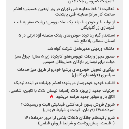
کامیونت کمپرسی جک ۶ تن
فعالیت ۱۱ خط معاینه فنی تهران در روز اربعین حسینی؛ اعلام
ساعت کار مراکز معاینه فنی پایتخت
از تولید فنر خودرو تا تولد یک نماد بورسی؛ روایت سفر به قلب
فنرسازی زر گلپایگان
استاندار گیلان: تردد خودروهای پلاک منطقه آزاد انزلی در ۵
استان شمالی بلامانع شد
ماشاله وردینی مدیرعامل شرکت گواه شد
صدور مجوز واردات اتوبوس‌های کارکرده زیر ۵ سال؛ چراغ سبز
دولت برای نوسازی ناوگان حمل‌ونقل عمومی
پیگیری تحویل خودروهای پرشیا خودرو از طریق میز خدمات
سراسری (+راهنمای کامل)
آفتاب خودرو خودروساز می‌شود؛ اعلام جزئیات در آینده نزدیک
جزئیات جدید از پروژه Z25 زامیاد؛ نیسان Z25 با کابین، شاسی،
اتاق بار و موتور جدید عرضه می‌شود
شروع فروش بدون قرعه‌کشی فیدلیتی الیت و ریسپکت۲
-مرداد۱۴۰۵ (+زمان، قیمت و شرایط فروش)
شروع ثبت‌نام چانگان CS۵۵ پلاس از امروز -مرداد۱۴۰۵
(+قیمت، پیش‌پرداخت و شرایط فروش قطعی)