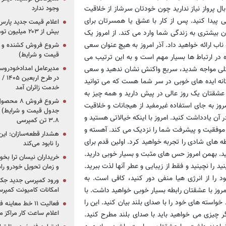
بال پرواز نیاز ندارید چون خودتان سرشاز از خلاقیت
وجود ندارد
پیدا کنید. پس از کار با عشق یا همسرتان برای
بیش از ۲۰۳ میلیون تومانی
ن بیشتری به زندگی شما وارد می کند. از امروز یک
ب ارائه خواهید داد. آذر امروز به هیچ عنوان سعی
قیمت و شرایط)
 در ارتباط ها بسیار مهم است و به این ترتیب می
مشکلی مواجه شدید، سریع واکنش نشان ندهید و سعی
در ط
تانه ایده های خوبی در سر شما هست که می توانید
خدمت زائران آمد
با عشقتان یک روز عالی در پیش دارید و همه چیز به
ز به جای استفاده غیرمفید از هیجانات و خلاقیت
جدول قیمت و شرایط) /
 آن یادداشت کنید. امروز با اینکه خیالاتی هستید و
۳.۸ تن کمپرسی
ه موفقیت و پیشرفت شما را نزدیک می کند. آهسته و
هشدار قطعه‌سازان: این
ه های شادی را تجربه خواهید کرد. اولین قدم برای
را نابود می‌کند
د. بهمن امروز حس های مثبت و بسیار خوبی دارید.
خریداران نیسان ترا بخوا
 را نچینید و فقط از زیبایی و عطر آنها لذت ببرید.
و زمان تحویل خودرو راه
را از انرژی هیا منفی دور کنید، کافی است. به
ورود کمپرسی جدید جک 
 امروز با عشقتان رابطه بسیار خوبی خواهید داشت. با
امکانات کامیونت کمپرسی 
خواسته های خود را با صدای بلند بیان کنید. این را
فعالیت ۱۱ خط مع
اعلام ساعت کار مراکز م
گر چیزی می خواهید باید با صدای بلند مطرح کنید.