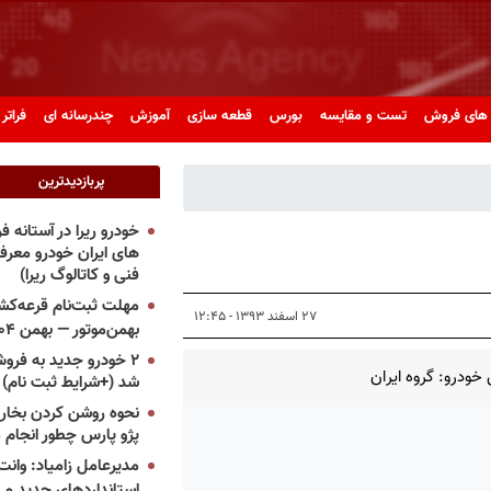
های فروش
تست و مقایسه
بورس
قطعه سازی
آموزش
چندرسانه ای
فراتر 
پربازدیدترین
خودرو ریرا در آستانه 
های ایران خودرو معر
فنی و کاتالوگ ریرا)
مهلت ثبت‌نام قرعه‌کشی
۲۷ اسفند ۱۳۹۳ - ۱۲:۴۵
بهمن‌موتور — بهمن ۱۴۰۴
۲ خودرو جدید به فروش
خودرو: گروه ایران
شد (+شرایط ثبت نام)
نحوه روشن کردن بخاری
پژو پارس چطور انجام 
مدیرعامل زامیاد: وانت 
استانداردهای جدید می