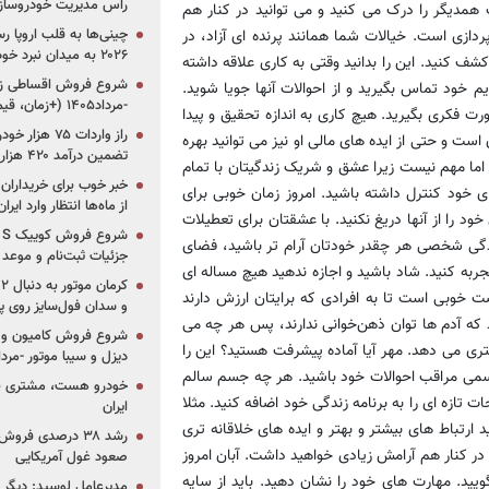
راس مدیریت خودروساز
مدیگر را درک می کنید و می توانید در کنار هم
چینی‌ها به قلب اروپا ر
دازی است. خیالات شما همانند پرنده ای آزاد، در
۲۰۲۶ به میدان نبرد خودروسازان جهان تبدیل می‌شود
شف کنید. این را بدانید وقتی به کاری علاقه داشته
م خود تماس بگیرید و از احوالات آنها جویا شوید.
-مرداد۱۴۰۵ (+زمان، قیمت و شرایط فروش)
ورت فکری بگیرید. هیچ کاری به اندازه تحقیق و پیدا
ست و حتی از ایده های مالی او نیز می توانید بهره
تضمین درآمد ۴۲۰ هزار میلیاردی دولت؟
 اما مهم نیست زیرا عشق و شریک زندگیتان با تمام
خبر خوب برای خریداران
ی خود کنترل داشته باشید. امروز زمان خوبی برای
از ماه‌ها انتظار وارد ایر
د را از آنها دریغ نکنید. با عشقتان برای تعطیلات
زندگی شخصی هر چقدر خودتان آرام تر باشید، فضای
جزئیات ثبت‌نام و موعد
تجربه کنید. شاد باشید و اجازه ندهید هیچ مساله ای
صت خوبی است تا به افرادی که برایتان ارزش دارند
و سدان فول‌سایز روی پلتف
انید که آدم ها توان ذهن‌خوانی ندارند، پس هر چه می
شروع فروش کامیون و ک
تری می دهد. مهر آیا آماده پیشرفت هستید؟ این را
دیزل و سیبا موتور -مرداد۱۴۰۵ (+قیمت و شرای
جسمی مراقب احوالات خود باشید. هر چه جسم سالم
خودرو هست، مشتری نیس
 تازه ای را به برنامه زندگی خود اضافه کنید. مثلا
ایران
د ارتباط های بیشتر و بهتر و ایده های خلاقانه تری
رشد ۳۸ درصدی فر
ر کنار هم آرامش زیادی خواهید داشت. آبان امروز
صعود غول آمریکایی
یید. مهارت های خود را نشان دهید. باید از سایه
مدیرعامل لوسید: دیگر ر