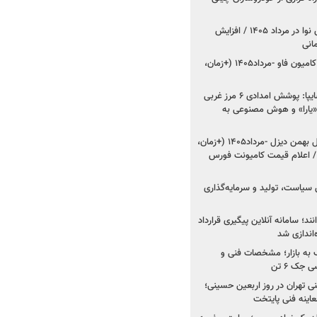
اعلام قیمت جدید پارس نوا در مرداد ۱۴۰۵ / افزایش
شروع فروش کشنده و کامیون فاو -مرداد۱۴۰۵ (+زمان،
مدیرعامل امدادخودروسایپا: پوشش امدادی ۶ مرز غربی
رح اربعین ۱۴۰۵ / «یارا» و هوش مصنوعی به
شروع فروش ۸ محصول بهمن دیزل -مرداد۱۴۰۵ (+زمان،
 اعلام قیمت کامیونت فورس
 سیاست، تولید و سرمایه‌گذاری
نند؛ سامانه آنلاین پیگیری قرارداد
‌اندازی شد
به بازار؛ مشخصات فنی و
جک ۶ تن
اینه فنی تهران در روز اربعین حسینی؛
عاینه فنی پایتخت