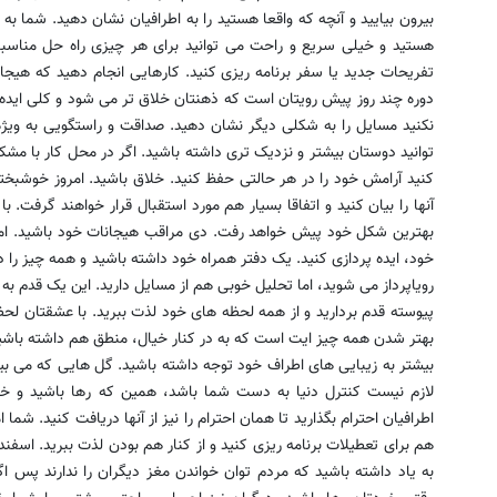
بیرون بیایید و آنچه که واقعا هستید را به اطرافیان نشان دهید. شما به 
هستید و خیلی سریع و راحت می توانید برای هر چیزی راه حل مناسبی 
تفریحات جدید یا سفر برنامه ریزی کنید. کارهایی انجام دهید که هیجا
دوره چند روز پیش رویتان است که ذهنتان خلاق تر می شود و کلی ایده نا
نکنید مسایل را به شکلی دیگر نشان دهید. صداقت و راستگویی به ویژه
توانید دوستان بیشتر و نزدیک تری داشته باشید. اگر در محل کار با 
کنید آرامش خود را در هر حالتی حفظ کنید. خلاق باشید. امروز خوشبخ
آنها را بیان کنید و اتفاقا بسیار هم مورد استقبال قرار خواهند گرفت. 
بهترین شکل خود پیش خواهد رفت. دی مراقب هیجانات خود باشید. امرو
خود، ایده پردازی کنید. یک دفتر همراه خود داشته باشید و همه چیز را در
رویاپرداز می شوید، اما تحلیل خوبی هم از مسایل دارید. این یک قدم ب
پیوسته قدم بردارید و از همه لحظه های خود لذت ببرید. با عشقتان لحظ
بهتر شدن همه چیز ایت است که به در کنار خیال، منطق هم داشته باشی
بیشتر به زیبایی های اطراف خود توجه داشته باشید. گل هایی که می بینید
لازم نیست کنترل دنیا به دست شما باشد، همین که رها باشید و خود 
اطرافیان احترام بگذارید تا همان احترام را نیز از آنها دریافت کنید. شما
هم برای تعطیلات برنامه ریزی کنید و از کنار هم بودن لذت ببرید. اسفند 
به یاد داشته باشید که مردم توان خواندن مغز دیگران را ندارند پس ا