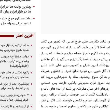
ها در بازار ایران برای ک
علت صدای چرخ جلو م
+ عیب یابی و راه حل 
آخرین اخبار
 ای نباید بگذرید. حتی طرح هایی که تصور می کنید
هشدار تازه به بازار خود
برای شما آغاز می شود که بسیار امیدبخش و کاربردی
شاید هیچ خودرویی پشت
ت و همفکری هم از جمله مواردی هستند که بسیار
دولت دقیقاً چه سهمی از 
 پیش دارید. از همدیگر انرژی می گیرید. اگر متاهل
پشت پرده ترکیب مالکان
دیبهشت امروز خیال و تصویرسازی های شما عالی
(+اینفوگرافیک)
د، آثار خوبی می توانید خلق کنید. با عشق و شریک
رکوردشکنی فروش خودرو
به آن تنوع ببخشید. مثلا به شهرهایی بروید که
عملکرد بازار خودرو در ۶ سال اخیر
اید. امروز توان مدیریتی بالایی دارید. پس حسابی
پزشکیان: بعد از ایران‌
روزهای آخر سال مغزتان پر شده از ایده های ناب و
وزیر اقتصاد را هم برا
ا یادداشت کنید تا سر فرصت برایشان برنامه ریزی
خودروسازی جهان شدند
از کارهایتان انجام و تکمیل خواهند شد. اگر در نظر
و توانایی های هر کدام را جلوی اسمش بنویسید. با
از ایران‌خودرو تا زامیا