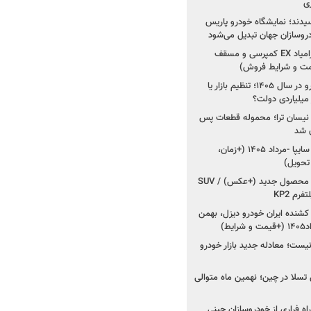
ی
سیدند؛ نمایشگاه خودرو پاریس
شروع فروش اقساطی زامیاد EX کمپرسی و مسقف
راز واردات ۷۵ هزار خودرو در سال ۱۴۰۵؛ تنظیم بازار یا
 نیسان ترا؛ محموله قطعات پس
ان شد
شروع فروش کوییک S سایپا -مرداد ۱۴۰۵ (+زمان،
 تحویل)
کرمان موتور به دنبال ۲ محصول جدید (+عکس) / SUV
رم KP2
شنده ایران خودرو دیزل، بهمن
ط)
ت؛ معادله جدید بازار خودرو
وش تسلا در چین؛ نهمین ماه متوالی
اه فراری از خودروسازان چینی