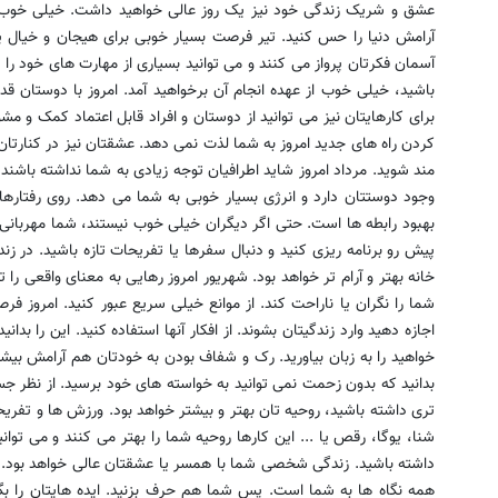
عشق و شریک زندگی خود نیز یک روز عالی خواهید داشت. خیلی خوب ه
آرامش دنیا را حس کنید. تیر فرصت بسیار خوبی برای هیجان و خیال پر
آسمان فکرتان پرواز می کنند و می توانید بسیاری از مهارت های خود را ک
باشید، خیلی خوب از عهده انجام آن برخواهید آمد. امروز با دوستان قدی
برای کارهایتان نیز می توانید از دوستان و افراد قابل اعتماد کمک و مش
کردن راه های جدید امروز به شما لذت نمی دهد. عشقتان نیز در کنارتان ا
مند شوید. مرداد امروز شاید اطرافیان توجه زیادی به شما نداشته باشند
وجود دوستتان دارد و انرژی بسیار خوبی به شما می دهد. روی رفتارها
بهبود رابطه ها است. حتی اگر دیگران خیلی خوب نیستند، شما مهربانی خو
پیش رو برنامه ریزی کنید و دنبال سفرها یا تفریحات تازه باشید. در 
خانه بهتر و آرام تر خواهد بود. شهریور امروز رهایی به معنای واقعی را 
شما را نگران یا ناراحت کند. از موانع خیلی سریع عبور کنید. امروز فر
اجازه دهید وارد زندگیتان بشوند. از افکار آنها استفاده کنید. این را بد
خواهید را به زبان بیاورید. رک و شفاف بودن به خودتان هم آرامش بیش
بدانید که بدون زحمت نمی توانید به خواسته های خود برسید. از نظر 
تری داشته باشید، روحیه تان بهتر و بیشتر خواهد بود. ورزش ها و تفریحات
شنا، یوگا، رقص یا ... این کارها روحیه شما را بهتر می کنند و می توانی
داشته باشید. زندگی شخصی شما با همسر یا عشقتان عالی خواهد بود. د
همه نگاه ها به شما است. پس شما هم حرف بزنید. ایده هایتان را بگو