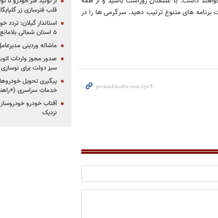
واهند داشت. با عشقتان روراست باشید و از همه
از تولید فنر خودرو تا ت
قلب فنرسازی زر گلپایگا
 برنامه های متنوع ترتیب دهید. سرگرمی ها را در
استاندار گیلان: تردد خو
۵ استان شمالی بلامانع شد
ماشاله وردینی مدیرعا
سبز دولت برای نوسازی 
پیگیری تحویل خودروهای
خدمات سراسری (+راهنم
آفتاب خودرو خودروساز م
نزدیک