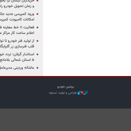
خریداران نیسان ترا بخوا
و زمان تحویل خودرو راه
ورود کمپرسی جدید جک 
امکانات کامیونت کمپرسی 
فعالیت ۱۱ خط مع
اعلام ساعت کار مراکز م
از تولید فنر خودرو تا ت
قلب فنرسازی زر گلپایگا
استاندار گیلان: تردد خو
۵ استان شمالی بلامانع شد
ماشاله وردینی مدیرعا
پرشین خودرو
طراحی و تولید: نستوه