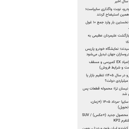
خودرو، نوبت واگذاری سایپاست؛
ی همین استیضاح کردند
۳ خودروساز چینی برای نخستین بار وارد جمع ۱۰ غول
د؛ بازگشت علیمردان عظیمی به
ی
سیدند؛ نمایشگاه خودرو پاریس
شروع فروش اقساطی زامیاد EX کمپرسی و مسقف
راز واردات ۷۵ هزار خودرو در سال ۱۴۰۵؛ تنظیم بازار یا
 نیسان ترا؛ محموله قطعات پس
ان شد
شروع فروش کوییک S سایپا -مرداد ۱۴۰۵ (+زمان،
 تحویل)
کرمان موتور به دنبال ۲ محصول جدید (+عکس) / SUV
رم KP2
شنده ایران خودرو دیزل، بهمن