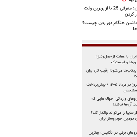
بهترین وانت ها در ایران: معرفی 25 تا از برترین وانت
ار کردن
اشین هنگام دور زدن چیست؟
ها
یران با غفلت از حمل‌ونقل؛
یدورها و لجستیک
کاپ‌ها می‌شود؛ رقیب تازه برای
ا
فروش کوییک اس از امروز در مرداد ۱۴۰۵ / پیش‌پرداخت
روهای وارداتی؛ حواله‌هایی که
 آن‌ها نباشد!
سایپا را می‌تواند واگذار کند؟
 دومین خودروساز ایران
های برقی در انگلیس؛ بهترین