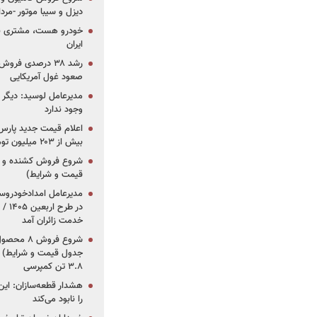
دیزل و سیبا موتور -مرداد۱۴۰۵ (+قیمت و شرای
خودرو هست، مشتری نیس
ایران
رشد ۳۸ درصدی فر
صعود غول آمریکایی
مدیرعامل لوسید: دیگر ر
وجود ندارد
بیش از ۲۰۳ میلیون تومانی
قیمت و شرایط)
در ط
خدمت زائران آمد
جدول قیمت و شرایط) /
۳.۸ تن کمپرسی
هشدار قطعه‌سازان: این
را نابود می‌کند