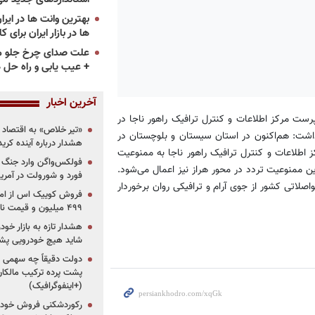
ها در بازار ایران برای ک
علت صدای چرخ جلو م
+ عیب یابی و راه حل 
آخرین اخبار
ت مرکز اطلاعات و کنترل ترافیک راهور ناجا در
«تیر خلاص» به اقتصاد ا
اشت: هم‌اکنون در استان سیستان و بلوچستان در
هشدار درباره آینده کر
طلاعات و کنترل ترافیک راهور ناجا به ممنوعیت
فولکس‌واگن وارد جنگ پی
 ممنوعیت تردد در محور هراز نیز اعمال می‌شود.
فورد و شورولت در آمریک
صلاتی کشور از جوی آرام و ترافیکی روان برخوردار
۴۹۹ میلیون و قیمت نامشخص
هشدار تازه به بازار خود
شاید هیچ خودرویی پشت
دولت دقیقاً چه سهمی از 
پشت پرده ترکیب مالکان
(+اینفوگرافیک)
رکوردشکنی فروش خودرو