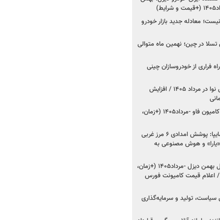
ط)
ت؛ معادله جدید بازار خودرو
وش تسلا در چین؛ نهمین ماه متوالی
اه فراری از خودروسازان چینی
اعلام قیمت جدید پارس نوا در مرداد ۱۴۰۵ / افزایش
شروع فروش کشنده و کامیون فاو -مرداد۱۴۰۵ (+زمان،
مدیرعامل امدادخودروسایپا: پوشش امدادی ۶ مرز غربی
رح اربعین ۱۴۰۵ / «یارا» و هوش مصنوعی به
شروع فروش ۸ محصول بهمن دیزل -مرداد۱۴۰۵ (+زمان،
 اعلام قیمت کامیونت فورس
 سیاست، تولید و سرمایه‌گذاری