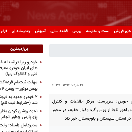
های فروش
تست و مقایسه
بورس
قطعه سازی
آموزش
چندرسانه ای
فراتر 
پربازدیدترین
خودرو ریرا در آستانه 
های ایران خودرو معر
فنی و کاتالوگ ریرا)
مهلت ثبت‌نام قرعه‌کشی
۲۱ خرداد ۱۳۹۴ - ۱۱:۳۷
بهمن‌موتور — بهمن ۱۴۰۴
۲ خودرو جدید به فروش
 خودرو: سرپرست مرکز اطلاعات و کنترل
شد (+شرایط ثبت نام)
 راهور ناجا از وزش گرد وغبار خفیف در محور
نحوه روشن کردن بخاری
پژو پارس چطور انجام 
 در استان سیستان و بلوچستان خبر داد.
مدیرعامل زامیاد: وانت 
استانداردهای جدید می