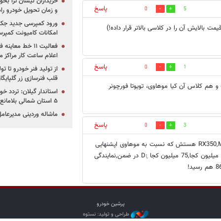
خریداران نیسان ترا بخوا
پاسخ
و زمان تحویل خودرو راه
0
5
ورود کمپرسی جدید جک 
 ایران کیا موهاوی و لکسوس RX 350 (به تازگی قیمت بالایش آن را در کلاسی بالاتر قرار داده!)
امکانات کامیونت کمپرسی 
فعالیت ۱۱ خط مع
اعلام ساعت کار مراکز م
پاسخ
0
1
از تولید فنر خودرو تا ت
قلب فنرسازی زر گلپایگا
 هم کلاس آن کیا موهاوی، تویوتا فورچونر
استاندار گیلان: تردد خو
۵ استان شمالی بلامانع شد
ماشاله وردینی مدیرعا
پاسخ
0
3
سلام.من خودمix55 دارم.موتورش 3800CC نه 3600cc .رقیبشم RX350,MOHAVI هستش که نسبت به موهاوی اپشنهایی
مثل درب صندوق برقی بیشتر داره!ولی خوب .لکسوس,لکسوسه دیگه.145 میلیون کجا,75 میلیون کجا :ِD در ضمن,نمایندگی
پرشین خودرو
طراحی و تولید: نستوه