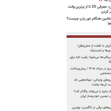
بهترین وانت ها در ایران: معرفی 25 تا از برترین وانت
ار کردن
اشین هنگام دور زدن چیست؟
ها
یران با غفلت از حمل‌ونقل؛
یدورها و لجستیک
کاپ‌ها می‌شود؛ رقیب تازه برای
ا
فروش کوییک اس از امروز در مرداد ۱۴۰۵ / پیش‌پرداخت
روهای وارداتی؛ حواله‌هایی که
 آن‌ها نباشد!
سایپا را می‌تواند واگذار کند؟
 دومین خودروساز ایران
های برقی در انگلیس؛ بهترین