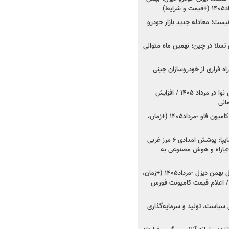
ط)
ت؛ معادله جدید بازار خودرو
وش تسلا در چین؛ نهمین ماه متوالی
اه فراری از خودروسازان چینی
اعلام قیمت جدید پارس نوا در مرداد ۱۴۰۵ / افزایش
شروع فروش کشنده و کامیون فاو -مرداد۱۴۰۵ (+زمان،
مدیرعامل امدادخودروسایپا: پوشش امدادی ۶ مرز غربی
رح اربعین ۱۴۰۵ / «یارا» و هوش مصنوعی به
شروع فروش ۸ محصول بهمن دیزل -مرداد۱۴۰۵ (+زمان،
 اعلام قیمت کامیونت فورس
 سیاست، تولید و سرمایه‌گذاری