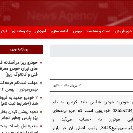
های فروش
تست و مقایسه
بورس
قطعه سازی
آموزش
چندرسانه ای
فراتر 
پربازدیدترین
خودرو ریرا در آستانه 
های ایران خودرو معر
فنی و کاتالوگ ریرا)
مهلت ثبت‌نام قرعه‌کشی
۳ مرداد ۱۳۹۰ - ۱۱:۳۰
بهمن‌موتور — بهمن ۱۴۰۴
۲ خودرو جدید به فروش
 خودرو: خودرو شاسی بلند کره‌ای به نام
شد (+شرایط ثبت نام)
&#34;IX55&#34; خودرویی است که جزو برندهای
نحوه روشن کردن بخاری
پژو پارس چطور انجام 
دایی موتورز به حساب می‌آید و
مدیرعامل زامیاد: وانت 
&#34;کیااسپورتیج&#34; رقیب اصلی آن در بازار
استانداردهای جدید می