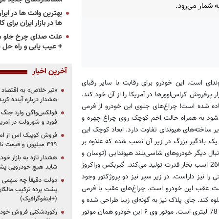
به شمار می‌رود.
ها در بازار ایران برای ک
علت صدای چرخ جلو م
+ عیب یابی و راه حل 
آخرین اخبار
دای است. این خودرو برای رقابت با سایر رقبای
«تیر خلاص» به اقتصاد ا
ر پرفروش کراس‌اوورها در آمریکا را از آن خود کند.
هشدار درباره آینده کر
ماده شده است! چراغ‌های جلوی این خودرو از فرمی
فولکس‌واگن وارد جنگ پی
ی‌شود به همراه حالت اخم کوچک روی چراغ چهره و
فورد و شورولت در آمریک
ر ساخته‌های هیوندای تفاوت دارد. ابعاد کوچک این
ک بادگیر بزرگ در زیر آن نصب شده که علاوه بر
۴۹۹ میلیون و قیمت نامشخص
بال دیگر خودروهای شاسی‌بلند هیوندایی (توسان و
هشدار تازه به بازار خود
سانتافه) به ایران آمد، 3600 سی‌سی حجم موتور دارد و به واسطه آن 260 اسب بخار قدرت تولید می‌کند. گیربکس وراکروز
شاید هیچ خودرویی پشت
ا نیز داراست. در زیر سپر نیز دو پروژکتور وجود
دولت دقیقاً چه سهمی از 
قسمت عقب این خودرو است. چراغ‌های عقب با فرمی
پشت پرده ترکیب مالکان
(+اینفوگرافیک)
 کند. جای پلاک نیز به گونه‌ای زیبا طراحی شده و
فرمی کشیده به سمت پایین دارد. این خودرو همچنین دارای باک بنزینی 78 لیتری است. موتور وی ۶ این خودرو همان موتور
رکوردشکنی فروش خودرو