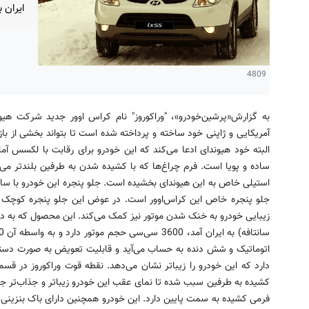
ایران 
4809
به گزارش«پرشین‌خودرو»، "وراکوروز" نام کراس اوور جدید شرکت هیون
آمریکایی و ژاپنی خود ساخته و پرداخته شده است تا بتواند بخشی از بازا
البته خود هیوندای ادعا می‌کند که این خودرو برای رقابت با لکسس آ
ساده و پویا است. فرم چراغ‌ها که با کشیده شدن به طرفین بلندتر م
استیلی خاص به این هیوندای بخشیده است. جلو پنجره این خودرو با سای
جلو پنجره خاص این کراس‌اوور است. در عوض این جلو پنجره کوچک ی
زیبایی خودرو به خنک شدن موتور نیز کمک می‌کند. این محصول که به دن
اتوماتیک و شش دنده به حساب می‌آید و قابلیت تعویض به صورت دستی ر
دارد که این خودرو را زیباتر نشان می‌دهد. نقطه قوت وراکوروز در 
کشیده به طرفین سبب شده تا نمای عقب این خودرو زیباتر و جذاب‌تر جلوه