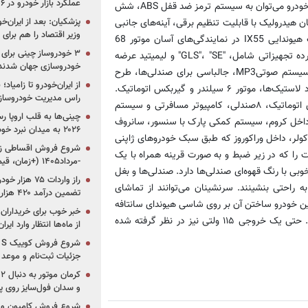
عملکرد بازار خودرو در ۶ سال اخیر
مورد استفاده درجنسیس است. از تجهیزات ایمنی و امکانات رفاهی این خودرو می‌توان به سیستم ترمز ضد قفل ABS، شش
پزشکیان: بعد از ایران‌
د پرده‌ای محافظ سر، فرمان هیدرولیک با قابلیت تنظیم برقی، آینه‌های جانبی
وزیر اقتصاد را هم برا
مجهز به راهنما و چراغ هشدار‌دهنده باز شدن در‌ها اشاره کرد. قیمت هیوندایی IX55 در نمایندگی‌های آسان موتور 68
این خودرو در سه رده تجهیزاتی شامل، "GLS"، "SE" و لیمیتید عرضه
خودروسازی جهان شدند
می‌شود. تجهیزات مدل پایه یا GLS، عبارتند از: رینگ‌های ۱۷ اینچی، سیستم صوتیMP3، جالباسی برای صندلی‌ها، طرح
از ایران‌خودرو تا زامیا
چوب، فرمان تلسکوپی با تنظیم دستی، سیستم نمایش‌دهنده فشار باد لاستیک‌ها، موتور ۶ سیلندر و گیربکس اتوماتیک.
راس مدیریت خودروساز
تجهیزات استاندارد مدل "SE" عبارتند از؛ رینگ‌های ۱۸ اینچی، چراغ‌های اتوماتیک، ۸صندلی، کامپیوتر مسافرتی و سیستم
چینی‌ها به قلب اروپا ر
ی، داخل کروم، سیستم کمکی پارک با سنسور، سانروف
۲۰۲۶ به میدان نبرد خودروسازان جهان تبدیل می‌شود
ولر، داخل وراکوروز که طبق سبک خودروهای ژاپنی
 را که در زیر ضبط و به صورت قرینه همراه با یک
-مرداد۱۴۰۵ (+زمان، قیمت و شرایط فروش)
ی با رنگ قهوه‌ای صندلی‌ها دارد. صندلی‌ها و بغل
 راحتی بنشینند. سرنشینان می‌توانند از تماشای
تضمین درآمد ۴۲۰ هزار میلیاردی دولت؟
اری این خودرو ساختن آن بر روی شاسی هیوندای سانتافه
خبر خوب برای خریداران
است. در این کابین فضا برای قرار دادن اشیا به اندازه کافی وجود دارد. حتی یک خروجی ۱۱۵ ولتی نیز در نظر گرفته شده
از ماه‌ها انتظار وارد ایر
جزئیات ثبت‌نام و موعد
و سدان فول‌سایز روی پلتف
شروع فروش کامیون و ک