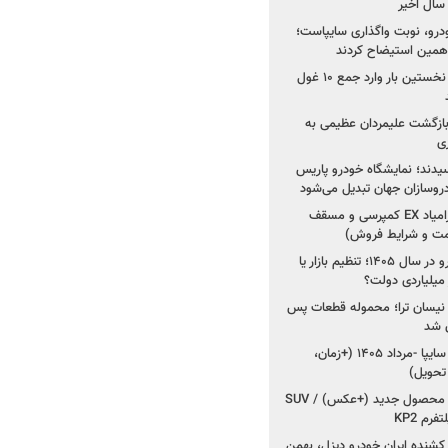
خودرو، نوبت واگذاری سایپاست؛
ی همین استیضاح کردند
۳ خودروساز چینی برای نخستین بار وارد جمع ۱۰ غول
د؛ بازگشت علیمردان عظیمی به
ی
سیدند؛ نمایشگاه خودرو پاریس
شروع فروش اقساطی زامیاد EX کمپرسی و مسقف
راز واردات ۷۵ هزار خودرو در سال ۱۴۰۵؛ تنظیم بازار یا
 نیسان ترا؛ محموله قطعات پس
ان شد
شروع فروش کوییک S سایپا -مرداد ۱۴۰۵ (+زمان،
 تحویل)
کرمان موتور به دنبال ۲ محصول جدید (+عکس) / SUV
رم KP2
شنده ایران خودرو دیزل، بهمن