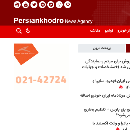
از خودرو
آرشیو
مقالات
پربحث ترین
فروش برای مردم و نمایندگی
فی شد (+مشخصات و جزئیات
 ایران‌خودرو، سایپا و
 مردادماه ایران خودرو اضافه
 پژو پارس + تنظیم بخاری
می‌شود؟
پادرا و وانت اکستند با
 آید