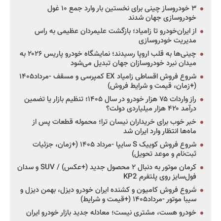
۳ خودروساز چینی برای نخستین بار وارد جمع ۱۰ غول
خودروسازی جهان شدند
از ایران‌خودرو تا زامیاد؛ بازگشت علیمردان عظیمی به راس
مدیریت خودروسازی
چینی‌ها به قلب اروپا رسیدند؛ نمایشگاه خودرو پاریس ۲۰۲۶ به
میدان نبرد خودروسازان جهان تبدیل می‌شود
شروع فروش اقساطی زامیاد EX کمپرسی و مسقف -مرداد۱۴۰۵
(+زمان، قیمت و شرایط فروش)
راز واردات ۷۵ هزار خودرو در سال ۱۴۰۵؛ تنظیم بازار یا تضمین
درآمد ۴۲۰ هزار میلیاردی دولت؟
خبر خوب برای خریداران نیسان ترا؛ محموله قطعات پس از
ماه‌ها انتظار وارد ایران شد
شروع فروش کوییک S سایپا -مرداد ۱۴۰۵ (+زمان، جزئیات
ثبت‌نام و موعد تحویل)
کرمان موتور به دنبال ۲ محصول جدید (+عکس) / SUV و سدان
فول‌سایز روی پلتفرم KP2
شروع فروش کامیون و کشنده ایران خودرو دیزل، بهمن دیزل و
سیبا موتور -مرداد۱۴۰۵ (+قیمت و شرایط)
خودرو هست، مشتری نیست؛ معادله جدید بازار خودرو ایران