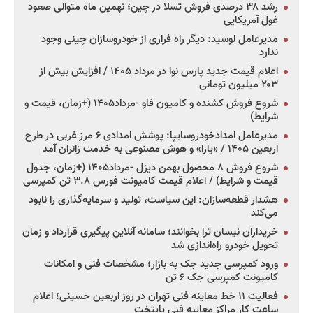
رشد ۳۸ درصدی فروش تسلا در چین؛ نهمین ماه متوالی صعود
غول آمریکایی
مدیرعامل لوسید: دیگر راه فراری از خودروسازان چینی وجود
ندارد
اعلام قیمت جدید پارس نوا در مرداد ۱۴۰۵ / افزایش بیش از
۲۰۳ میلیون تومانی
شروع فروش کشنده و کامیون فاو -مرداد۱۴۰۵ (+زمان، قیمت و
شرایط)
مدیرعامل امدادخودروسایپا: پوشش امدادی ۶ مرز غربی در طرح
اربعین ۱۴۰۵ / «یارا» و هوش مصنوعی به خدمت زائران آمد
شروع فروش ۸ محصول بهمن دیزل -مرداد۱۴۰۵ (+زمان، جدول
قیمت و شرایط) / اعلام قیمت کامیونت فورس ۳.۸ تن کمپرسی
هشدار قطعه‌سازان: این سیاست، تولید و سرمایه‌گذاری را نابود
می‌کند
خریداران نیسان ترا بخوانند؛ سامانه آنلاین پیگیری قرارداد و زمان
تحویل خودرو راه‌اندازی شد
ورود کمپرسی جدید جک به بازار؛ مشخصات فنی و امکانات
کامیونت کمپرسی جک ۶ تن
فعالیت ۱۱ خط معاینه فنی تهران در روز اربعین حسینی؛ اعلام
ساعت کار مراکز معاینه فنی پایتخت