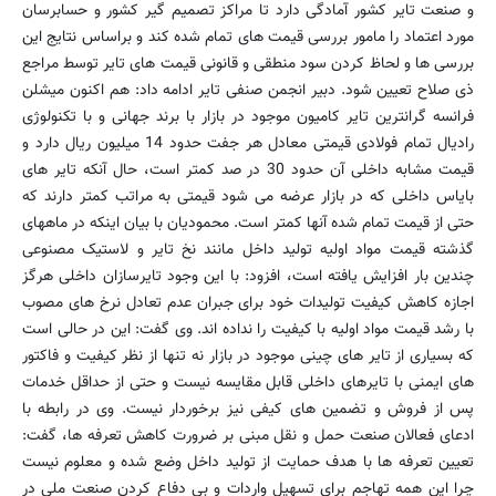
و صنعت تایر كشور آمادگی دارد تا مراكز تصمیم گیر كشور و حسابرسان
مورد اعتماد را مامور بررسی قیمت های تمام شده کند و براساس نتایج این
بررسی ها و لحاظ كردن سود منطقی و قانونی قیمت های تایر توسط مراجع
ذی صلاح تعیین شود. دبیر انجمن صنفی تایر ادامه داد: هم اکنون میشلن
فرانسه گرانترین تایر کامیون موجود در بازار با برند جهانی و با تکنولوژی
رادیال تمام فولادی قیمتی معادل هر جفت حدود 14 میلیون ریال دارد و
قیمت مشابه داخلی آن حدود 30 در صد كمتر است، حال آنکه تایر های
بایاس داخلی كه در بازار عرضه می شود قیمتی به مراتب كمتر دارند كه
حتی از قیمت تمام شده آنها كمتر است. محمودیان با بیان اینکه در ماههای
گذشته قیمت مواد اولیه تولید داخل مانند نخ تایر و لاستیک مصنوعی
چندین بار افزایش یافته است، افزود: با این وجود تایرسازان داخلی هرگز
اجازه كاهش كیفیت تولیدات خود برای جبران عدم تعادل نرخ های مصوب
با رشد قیمت مواد اولیه با كیفیت را نداده اند. وی گفت: این در حالی است
که بسیاری از تایر های چینی موجود در بازار نه تنها از نظر كیفیت و فاكتور
های ایمنی با تایرهای داخلی قابل مقایسه نیست و حتی از حداقل خدمات
پس از فروش و تضمین های كیفی نیز برخوردار نیست. وی در رابطه با
ادعای فعالان صنعت حمل و نقل مبنی بر ضرورت کاهش تعرفه ها، گفت:
تعیین تعرفه ها با هدف حمایت از تولید داخل وضع شده و معلوم نیست
چرا این همه تهاجم برای تسهیل واردات و بی دفاع كردن صنعت ملی در