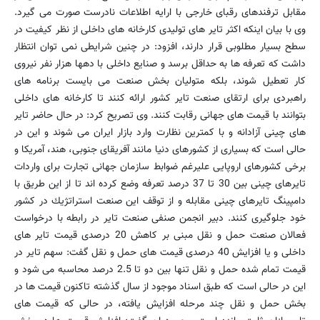
مقابل ترفندهای رقبای خارجی با ارایه اطلاعات نادرست صورت می گیرد.
وی با بیان اینکه اکثر تایر های تولیدی کارخانه های داخلی از نظر کیفیت در
سطح بسیار مطلوبی قرار دارند، افزود: در چنین شرایطی نمی توان انتظار
داشت که تعرفه ها به حداقل برسد و صنایع داخلی با دهها هزار نفر نیروی
کار تعطیل شوند، بلکه متولیان بخش صنعت می بایست برنامه های
راهبردی برای ارتقای صنعت تایر كشور ارائه کنند تا کارخانه های داخلی
بتوانند با قیمت های جهانی رقابت کنند. وی تصریح کرد: در حال حاضر تایر
های چینی آزادانه و با کمترین نظارت وارد بازار ایران می شوند و این در
حالی است که بسیاری از کشورهای دنیا مانند آفریقای جنوبی، هند، آمریکا و
برخی کشورهای اروپایی علیرغم ضوابط سازمان جهانی تجارت برای واردات
تایرهای چینی بین 30 تا 37 درصد تعرفه وضع کرده اند تا از این طریق با
دامپینگ تایرهای چینی مقابله و از توقف این صنعت استراتژیك در كشور
خود جلوگیری کنند. دبیر انجمن صنفی صنعت تایر در رابطه با درخواست
فعالان صنعت حمل و نقل مبنی بر کاهش 20 درصدی قیمت تایر های
داخلی و یا افزایش 40 درصدی قیمت های حمل و نقل گفت: سهم تایر در
قیمت تمام شده حمل و نقل تنها بین دو تا 2.5 درصد محاسبه می شود و
این در حالی است که طبق اسناد موجود از سال گذشته تاکنون قیمت ها در
بخش حمل و نقل چند مرحله افزایش یافته، در حالی كه قیمت های