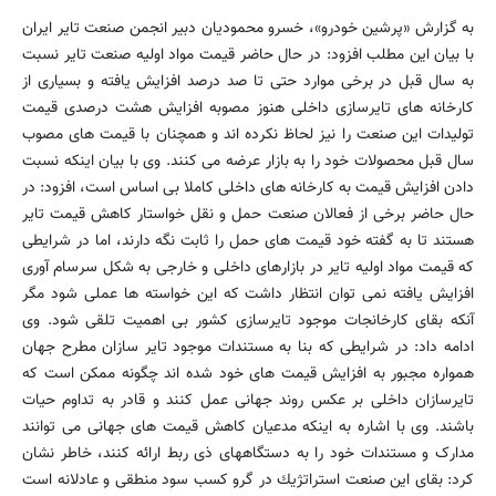
به گزارش «پرشین خودرو»، خسرو محمودیان دبیر انجمن صنعت تایر ایران
با بیان این مطلب افزود: در حال حاضر قیمت مواد اولیه صنعت تایر نسبت
به سال قبل در برخی موارد حتی تا صد درصد افزایش یافته و بسیاری از
کارخانه های تایرسازی داخلی هنوز مصوبه افزایش هشت درصدی قیمت
تولیدات این صنعت را نیز لحاظ نکرده اند و همچنان با قیمت های مصوب
سال قبل محصولات خود را به بازار عرضه می کنند. وی با بیان اینکه نسبت
دادن افزایش قیمت به کارخانه های داخلی کاملا بی اساس است، افزود: در
حال حاضر برخی از فعالان صنعت حمل و نقل خواستار کاهش قیمت تایر
هستند تا به گفته خود قیمت های حمل را ثابت نگه دارند، اما در شرایطی
که قیمت مواد اولیه تایر در بازارهای داخلی و خارجی به شکل سرسام آوری
افزایش یافته نمی توان انتظار داشت که این خواسته ها عملی شود مگر
آنكه بقای كارخانجات موجود تایرسازی كشور بی اهمیت تلقی شود. وی
ادامه داد: در شرایطی كه بنا به مستندات موجود تایر سازان مطرح جهان
همواره مجبور به افزایش قیمت های خود شده اند چگونه ممكن است كه
تایرسازان داخلی بر عكس روند جهانی عمل کنند و قادر به تداوم حیات
باشند. وی با اشاره به اینکه مدعیان كاهش قیمت های جهانی می توانند
مدارک و مستندات خود را به دستگاههای ذی ربط ارائه کنند، خاطر نشان
کرد: بقای این صنعت استراتژیك در گرو كسب سود منطقی و عادلانه است