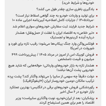
خودروها و شرایط خرید)
یادگیری باطری سازی چقدر طول می کشد؟
برای تولید و واردات خودرو به چند گواهی اسقاط نیاز است؟
-مرداد۱۴۰۵ / جزئیات کامل اصلاحیه آیین‌نامه اجرایی ماده ۱۰
شرایط جدید فرایند ثبت سفارش خودروهای سواری اعلام شد
«تیر خلاص» به اقتصاد ایران با غفلت از حمل‌ونقل؛ هشدار
درباره آینده کریدورها و لجستیک
فولکس‌واگن وارد جنگ پیکاپ‌ها می‌شود؛ رقیب تازه برای فورد و
شورولت در آمریکا
فروش کوییک اس از امروز در مرداد ۱۴۰۵ / پیش‌پرداخت ۴۹۹
میلیون و قیمت نامشخص
هشدار تازه به بازار خودروهای وارداتی؛ حواله‌هایی که شاید هیچ
خودرویی پشت آن‌ها نباشد!
دولت دقیقاً چه سهمی از سایپا را می‌تواند واگذار کند؟ پشت پرده
ترکیب مالکان دومین خودروساز ایران (+اینفوگرافیک)
رکوردشکنی فروش خودروهای برقی در انگلیس؛ بهترین عملکرد
بازار خودرو در ۶ سال اخیر
پزشکیان: بعد از ایران‌خودرو، نوبت واگذاری سایپاست؛ وزیر
اقتصاد را هم برای همین استیضاح کردند