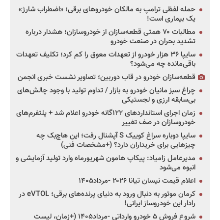
حمله لفظی ترامپ به مالکان خودروهای برقی؛ «اضطراب شارژ»
یک بیماری است!
مطالبات ۷۰ همتی قطعه‌سازان از خودروسازان؛ هشدار درباره
تشدید بحران در صنعت خودرو
سایپا ۳۶ هزار خودرو از تعهدات معوق را کم کرد؛ تکلیف تعهدات
باقی‌مانده چه می‌شود؟
قطعه‌سازان خودرو در قاب دوربین؛ تصاویر نشست خبری انجمن
چراغ سبز مانیان خودرو به بازار / تداوم تولید با وجود چالش‌های
بی‌سابقه ارزی و لجستیکی
زمان اجرای استانداردهای ۱۲۲گانه خودرو اعلام شد + پلتفرم‌های
خودروسازان در صف تغییر
سایپا دوباره سراغ کوییک S آپشنال رفت؛ این هاچ‌بک چه
چیزهایی برای خریداران دارد؟ (+مشخصات فنی)
مدیرعامل زامیاد: پیکاپ هامون شهریورماه وارد تولید آزمایشی و
انبوه می‌شود
اعلام قیمت نیسان تیانا ۲۰۲۶ -مرداد۱۴۰۵
کرمان موتور به دنبال ورود به دنیای پرنده‌های برقی؛ eVTOL در
رادار این خودروساز ایرانی!
شروع فروش ۵ خودرو وارداتی -مرداد۱۴۰۵ (+زمان، لیست