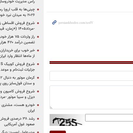
راس مدیریت خودروساز
چینی‌ها به قلب اروپا ر
۲۰۲۶ به میدان نبرد خودروسازان جهان تبدیل می‌شود
-مرداد۱۴۰۵ (+زمان، قیمت و شرایط فروش)
تضمین درآمد ۴۲۰ هزار میلیاردی دولت؟
خبر خوب برای خریداران
از ماه‌ها انتظار وارد ایر
جزئیات ثبت‌نام و موعد
و سدان فول‌سایز روی پلتف
شروع فروش کامیون و ک
دیزل و سیبا موتور -مرداد۱۴۰۵ (+قیمت و شرای
خودرو هست، مشتری نیس
ایران
رشد ۳۸ درصدی فر
صعود غول آمریکایی
مدیرعامل لوسید: دیگر ر