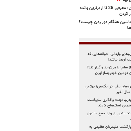
بهترین وانت ها در ایران: معرفی 25 تا از برترین وانت
ار کردن
اشین هنگام دور زدن چیست؟
ها
روهای وارداتی؛ حواله‌هایی که
 آن‌ها نباشد!
سایپا را می‌تواند واگذار کند؟
 دومین خودروساز ایران
های برقی در انگلیس؛ بهترین
خودرو، نوبت واگذاری سایپاست؛
ی همین استیضاح کردند
۳ خودروساز چینی برای نخستین بار وارد جمع ۱۰ غول
د؛ بازگشت علیمردان عظیمی به