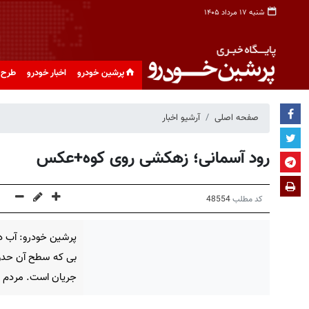
شنبه ۱۷ مرداد ۱۴۰۵
پرشین خودرو
اخبار خودرو
طرح 
صفحه اصلی
آرشیو اخبار
رود آسمانی؛ زهکشی روی کوه+عکس
کد مطلب
48554
پرشین خودرو: آب د
بی که سطح آن حدود
جریان است. مردم م