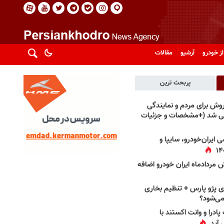
از خودرو
آرشیو
مقالات
پربحث ترین
فروش برای مردم و نمایندگی
فی شد (+مشخصات و جزئیات
 ایران‌خودرو، سایپا و
 مردادماه ایران خودرو اضافه
 پژو پارس + تنظیم بخاری
می‌شود؟
پادرا و وانت اکستند با
 آید