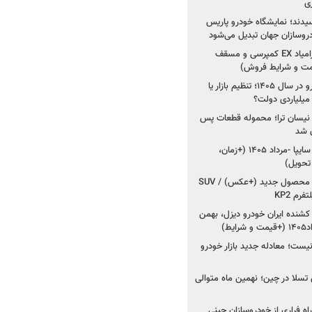
ی
سیدند؛ نمایشگاه خودرو پاریس
شروع فروش اقساطی زامیاد EX کمپرسی و مسقف
راز واردات ۷۵ هزار خودرو در سال ۱۴۰۵؛ تنظیم بازار یا
 نیسان ترا؛ محموله قطعات پس
ان شد
شروع فروش کوییک S سایپا -مرداد ۱۴۰۵ (+زمان،
 تحویل)
کرمان موتور به دنبال ۲ محصول جدید (+عکس) / SUV
رم KP2
شنده ایران خودرو دیزل، بهمن
ط)
ت؛ معادله جدید بازار خودرو
وش تسلا در چین؛ نهمین ماه متوالی
اه فراری از خودروسازان چینی