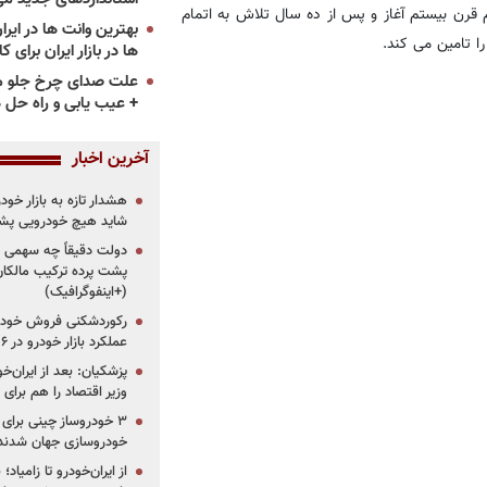
رن بیستم آغاز و پس از ده سال تلاش به اتمام
را تامین می کند.
ها در بازار ایران برای ک
علت صدای چرخ جلو م
+ عیب یابی و راه حل 
آخرین اخبار
هشدار تازه به بازار خود
شاید هیچ خودرویی پشت
دولت دقیقاً چه سهمی از 
پشت پرده ترکیب مالکان
(+اینفوگرافیک)
رکوردشکنی فروش خودرو
عملکرد بازار خودرو در ۶ سال اخیر
پزشکیان: بعد از ایران‌
وزیر اقتصاد را هم برا
خودروسازی جهان شدند
از ایران‌خودرو تا زامیا