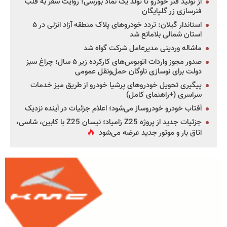
از تولید فنر خودرو تا تولد یک نماد بورسی؛ روایت سفر به قلب
فنرسازی زر گلپایگان
استاندار گیلان: تردد خودروهای پلاک منطقه آزاد انزلی در ۵
استان شمالی بلامانع شد
ماشاله وردینی مدیرعامل شرکت گواه شد
صدور مجوز واردات اتوبوس‌های کارکرده زیر ۵ سال؛ چراغ سبز
دولت برای نوسازی ناوگان حمل‌ونقل عمومی
پیگیری تحویل خودروهای پرشیا خودرو از طریق میز خدمات
سراسری (+راهنمای کامل)
آفتاب خودرو خودروساز می‌شود؛ اعلام جزئیات در آینده نزدیک
جزئیات جدید از پروژه Z25 زامیاد؛ نیسان Z25 با کابین، شاسی،
اتاق بار و موتور جدید عرضه می‌شود