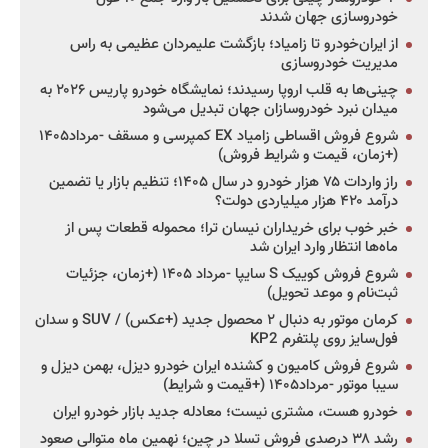
خودروسازی جهان شدند
از ایران‌خودرو تا زامیاد؛ بازگشت علیمردان عظیمی به راس
مدیریت خودروسازی
چینی‌ها به قلب اروپا رسیدند؛ نمایشگاه خودرو پاریس ۲۰۲۶ به
میدان نبرد خودروسازان جهان تبدیل می‌شود
شروع فروش اقساطی زامیاد EX کمپرسی و مسقف -مرداد۱۴۰۵
(+زمان، قیمت و شرایط فروش)
راز واردات ۷۵ هزار خودرو در سال ۱۴۰۵؛ تنظیم بازار یا تضمین
درآمد ۴۲۰ هزار میلیاردی دولت؟
خبر خوب برای خریداران نیسان ترا؛ محموله قطعات پس از
ماه‌ها انتظار وارد ایران شد
شروع فروش کوییک S سایپا -مرداد ۱۴۰۵ (+زمان، جزئیات
ثبت‌نام و موعد تحویل)
کرمان موتور به دنبال ۲ محصول جدید (+عکس) / SUV و سدان
فول‌سایز روی پلتفرم KP2
شروع فروش کامیون و کشنده ایران خودرو دیزل، بهمن دیزل و
سیبا موتور -مرداد۱۴۰۵ (+قیمت و شرایط)
خودرو هست، مشتری نیست؛ معادله جدید بازار خودرو ایران
رشد ۳۸ درصدی فروش تسلا در چین؛ نهمین ماه متوالی صعود