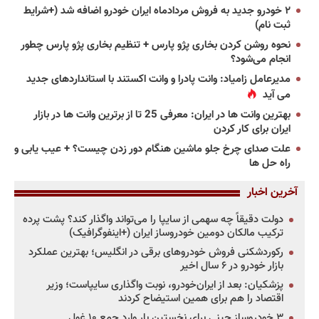
۲ خودرو جدید به فروش مردادماه ایران خودرو اضافه شد (+شرایط
ثبت نام)
نحوه روشن کردن بخاری پژو پارس + تنظیم بخاری پژو پارس چطور
انجام می‌شود؟
مدیرعامل زامیاد: وانت پادرا و وانت اکستند با استانداردهای جدید
می آید
بهترین وانت ها در ایران: معرفی 25 تا از برترین وانت ها در بازار
ایران برای کار کردن
علت صدای چرخ جلو ماشین هنگام دور زدن چیست؟ + عیب یابی و
راه حل ها
آخرین اخبار
دولت دقیقاً چه سهمی از سایپا را می‌تواند واگذار کند؟ پشت پرده
ترکیب مالکان دومین خودروساز ایران (+اینفوگرافیک)
رکوردشکنی فروش خودروهای برقی در انگلیس؛ بهترین عملکرد
بازار خودرو در ۶ سال اخیر
پزشکیان: بعد از ایران‌خودرو، نوبت واگذاری سایپاست؛ وزیر
اقتصاد را هم برای همین استیضاح کردند
۳ خودروساز چینی برای نخستین بار وارد جمع ۱۰ غول