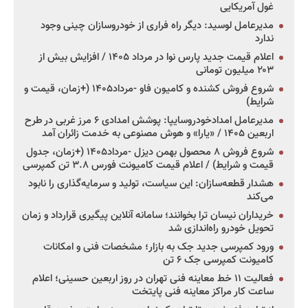
غول آمریکایی
مدیرعامل لوسید: دیگر راه فراری از خودروسازان چینی وجود
ندارد
اعلام قیمت جدید پارس نوا در مرداد ۱۴۰۵ / افزایش بیش از
۲۰۳ میلیون تومانی
شروع فروش کشنده و کامیون فاو -مرداد۱۴۰۵ (+زمان، قیمت و
شرایط)
مدیرعامل امدادخودروسایپا: پوشش امدادی ۶ مرز غربی در طرح
اربعین ۱۴۰۵ / «یارا» و هوش مصنوعی به خدمت زائران آمد
شروع فروش ۸ محصول بهمن دیزل -مرداد۱۴۰۵ (+زمان، جدول
قیمت و شرایط) / اعلام قیمت کامیونت فورس ۳.۸ تن کمپرسی
هشدار قطعه‌سازان: این سیاست، تولید و سرمایه‌گذاری را نابود
می‌کند
خریداران نیسان ترا بخوانند؛ سامانه آنلاین پیگیری قرارداد و زمان
تحویل خودرو راه‌اندازی شد
ورود کمپرسی جدید جک به بازار؛ مشخصات فنی و امکانات
کامیونت کمپرسی جک ۶ تن
فعالیت ۱۱ خط معاینه فنی تهران در روز اربعین حسینی؛ اعلام
ساعت کار مراکز معاینه فنی پایتخت