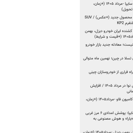
شروع فروش کوییک S سایپا -مرداد ۱۴۰۵ (+زمان،
 تحویل)
کرمان موتور به دنبال ۲ محصول جدید (+عکس) / SUV
رم KP2
شنده ایران خودرو دیزل، بهمن
ط)
ت؛ معادله جدید بازار خودرو
وش تسلا در چین؛ نهمین ماه متوالی
اه فراری از خودروسازان چینی
اعلام قیمت جدید پارس نوا در مرداد ۱۴۰۵ / افزایش
شروع فروش کشنده و کامیون فاو -مرداد۱۴۰۵ (+زمان،
مدیرعامل امدادخودروسایپا: پوشش امدادی ۶ مرز غربی
رح اربعین ۱۴۰۵ / «یارا» و هوش مصنوعی به
شروع فروش ۸ محصول بهمن دیزل -مرداد۱۴۰۵ (+زمان،