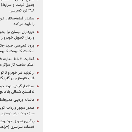
جدول قیمت و شرایط) /
۳.۸ تن کمپرسی
هشدار قطعه‌سازان: این
را نابود می‌کند
خریداران نیسان ترا بخوا
و زمان تحویل خودرو راه
ورود کمپرسی جدید جک 
امکانات کامیونت کمپرسی 
فعالیت ۱۱ خط مع
اعلام ساعت کار مراکز م
از تولید فنر خودرو تا ت
قلب فنرسازی زر گلپایگا
استاندار گیلان: تردد خو
۵ استان شمالی بلامانع شد
ماشاله وردینی مدیرعا
سبز دولت برای نوسازی 
پیگیری تحویل خودروهای
خدمات سراسری (+راهنم