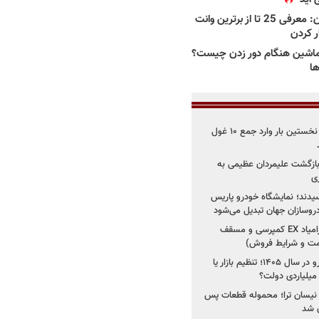
بهترین وانت ها در ایران: معرفی 25 تا از برترین وانت
ار کردن
اشین هنگام دور زدن چیست؟
ها
۳ خودروساز چینی برای نخستین بار وارد جمع ۱۰ غول
د؛ بازگشت علیمردان عظیمی به
ی
سیدند؛ نمایشگاه خودرو پاریس
شروع فروش اقساطی زامیاد EX کمپرسی و مسقف
راز واردات ۷۵ هزار خودرو در سال ۱۴۰۵؛ تنظیم بازار یا
 نیسان ترا؛ محموله قطعات پس
ان شد