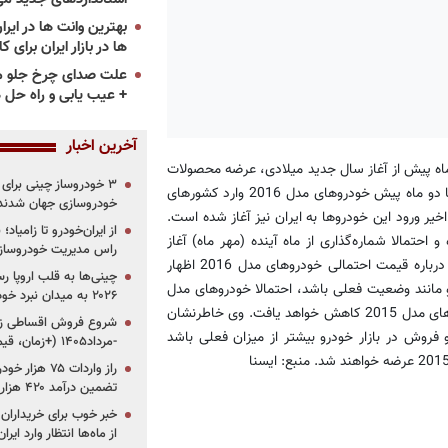
ها در بازار ایران برای ک
علت صدای چرخ جلو م
+ عیب یابی و راه حل 
آخرین اخبار
ه پیش از آغاز سال جدید میلادی، عرضه محصولات
خود با پلاک و مدل سال جدید را آغاز می‌کنند. امسال نیز از حدود یک تا دو ماه پیش خودروهای مدل 2016 وارد کشورهای
خودروسازی جهان شدند
اخیر ورود این خودروها به ایران نیز آغاز شده است.
از ایران‌خودرو تا زامیا
 احتمالا شماره‌گذاری از ماه آینده (مهر ماه) آغاز
راس مدیریت خودروساز
خواهد شد. پیش از این پورحسنی کارشناس بازار خودروهای وارداتی - درباره قیمت احتمالی خودروهای مدل 2016 اظهار
چینی‌ها به قلب اروپا ر
روهای مدل 2016 وضعیت بازار خودرو مانند وضعیت فعلی باشد، احتمالا خودروهای مدل
۲۰۲۶ به میدان نبرد خودروسازان جهان تبدیل می‌شود
2016 با قیمت فعلی خودروهای مدل 2015 عرضه شده و قیمت خودروهای مدل 2015 کاهش خواهد یافت. وی خاطرنشان
 عرضه خودروهای مدل 2016، میزان خرید و فروش در بازار خودرو بیشتر از میزان فعلی باشد
-مرداد۱۴۰۵ (+زمان، قیمت و شرایط فروش)
تضمین درآمد ۴۲۰ هزار میلیاردی دولت؟
خبر خوب برای خریداران
از ماه‌ها انتظار وارد ایر