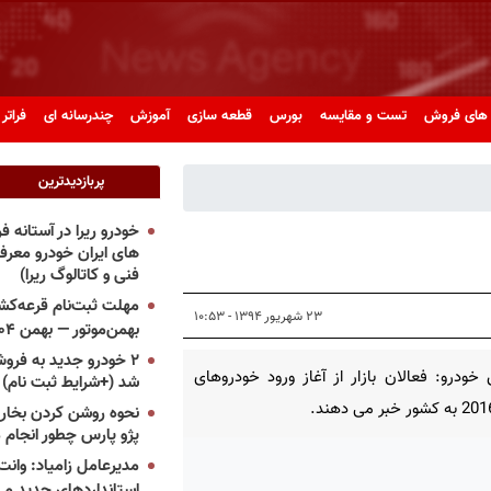
های فروش
تست و مقایسه
بورس
قطعه سازی
آموزش
چندرسانه ای
فراتر 
پربازدیدترین
خودرو ریرا در آستانه 
های ایران خودرو معر
فنی و کاتالوگ ریرا)
مهلت ثبت‌نام قرعه‌کشی
۲۳ شهریور ۱۳۹۴ - ۱۰:۵۳
بهمن‌موتور — بهمن ۱۴۰۴
۲ خودرو جدید به فروش
خودرو: فعالان بازار از آغاز ورود خودروهای
شد (+شرایط ثبت نام)
نحوه روشن کردن بخاری
پژو پارس چطور انجام 
مدیرعامل زامیاد: وانت 
استانداردهای جدید می