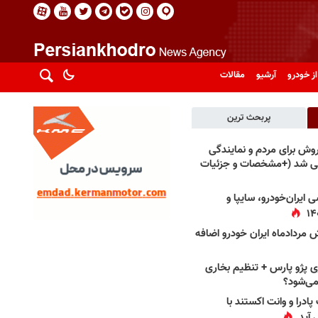
از خودرو
آرشیو
مقالات
پربحث ترین
فروش برای مردم و نمایندگی
فی شد (+مشخصات و جزئیات
 ایران‌خودرو، سایپا و
 مردادماه ایران خودرو اضافه
 پژو پارس + تنظیم بخاری
می‌شود؟
پادرا و وانت اکستند با
 آید