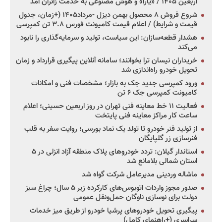
اربعین ۱۴۰۵ / «یارا» و هوش مصنوعی به خدمت زائران آمد
شروع فروش ۸ محصول بهمن دیزل -مرداد۱۴۰۵ (+زمان، جدول
قیمت و شرایط) / اعلام قیمت کامیونت فورس ۳.۸ تن کمپرسی
هشدار قطعه‌سازان: این سیاست، تولید و سرمایه‌گذاری را نابود
می‌کند
خریداران نیسان ترا بخوانند؛ سامانه آنلاین پیگیری قرارداد و زمان
تحویل خودرو راه‌اندازی شد
ورود کمپرسی جدید جک به بازار؛ مشخصات فنی و امکانات
کامیونت کمپرسی جک ۶ تن
فعالیت ۱۱ خط معاینه فنی تهران در روز اربعین حسینی؛ اعلام
ساعت کار مراکز معاینه فنی پایتخت
از تولید فنر خودرو تا تولد یک نماد بورسی؛ روایت سفر به قلب
فنرسازی زر گلپایگان
استاندار گیلان: تردد خودروهای پلاک منطقه آزاد انزلی در ۵
استان شمالی بلامانع شد
ماشاله وردینی مدیرعامل شرکت گواه شد
صدور مجوز واردات اتوبوس‌های کارکرده زیر ۵ سال؛ چراغ سبز
دولت برای نوسازی ناوگان حمل‌ونقل عمومی
پیگیری تحویل خودروهای پرشیا خودرو از طریق میز خدمات
سراسری (+راهنمای کامل)