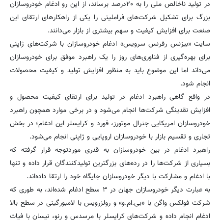
در تولید ناخالص ملی را به ۲۰درصد برساند، از این رو ادغام خودروسازان
بزرگ برای تشکیل شرکت‌های فراملیتی را یکی از راهکارهای ارتقای این
صنعت برای افزایش کیفیت و سهم بیشتری از بازار می‌دانند.
سایت «بیزنس رفرنس سرویس» ادغام خودروسازان با شرکت‌های ژاپنی
برای بهره‌گیری از فناوری‌های روز را یک راهبرد موفق برای خودروسازان
می‌داند اما این موضوع باید به منظور افزایش تولید و کیفیت محصولات
انجام شود.
در واقع گاهی راهبرد ادغام در تولید برای ارتقای کیفیت محصول و
افزایش نقدینگی شرکت‌ها انجام می‌شود و در برخی موارد همچون راهبرد
خودروسازان امریکایی جنرال موتورز، فورد و کرایسلر این ادغام؛ در بخش
تجاری و تقسیم بازار با خودروسازان اروپایی و ژاپنی انجام می‌شود.
راهبرد ادغام در بین خودروسازان به قدری موردتوجه قرار گرفته که
بسیاری از شرکت‌ها را در رده‌های بزرگترین تولیدکنندگان قرار داده و تنها
با ادغام و مشارکت با دیگر خودروسازان جایگاه خود را ارتقا داده‌اند.
به عبارت دیگر خودروسازان جهان در ۳ سطح ادغام شده‌اند، به طوری که
شرکت فولکس واگن با «بی.ام.و» و رولزرویس با لامبورگینی در سطح بالا
ادغام انجام داده و شرکت‌های کرایسلر با مرسدس و رنو، نیسان با فیات