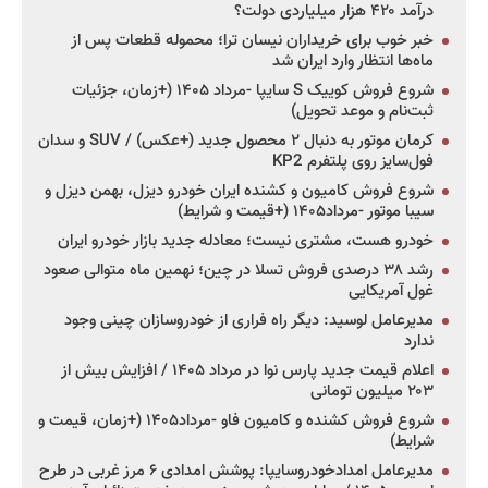
درآمد ۴۲۰ هزار میلیاردی دولت؟
خبر خوب برای خریداران نیسان ترا؛ محموله قطعات پس از
ماه‌ها انتظار وارد ایران شد
شروع فروش کوییک S سایپا -مرداد ۱۴۰۵ (+زمان، جزئیات
ثبت‌نام و موعد تحویل)
کرمان موتور به دنبال ۲ محصول جدید (+عکس) / SUV و سدان
فول‌سایز روی پلتفرم KP2
شروع فروش کامیون و کشنده ایران خودرو دیزل، بهمن دیزل و
سیبا موتور -مرداد۱۴۰۵ (+قیمت و شرایط)
خودرو هست، مشتری نیست؛ معادله جدید بازار خودرو ایران
رشد ۳۸ درصدی فروش تسلا در چین؛ نهمین ماه متوالی صعود
غول آمریکایی
مدیرعامل لوسید: دیگر راه فراری از خودروسازان چینی وجود
ندارد
اعلام قیمت جدید پارس نوا در مرداد ۱۴۰۵ / افزایش بیش از
۲۰۳ میلیون تومانی
شروع فروش کشنده و کامیون فاو -مرداد۱۴۰۵ (+زمان، قیمت و
شرایط)
مدیرعامل امدادخودروسایپا: پوشش امدادی ۶ مرز غربی در طرح