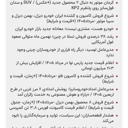
کرمان موتور به دنبال ۲ محصول جدید (+عکس) / SUV و سدان
فول‌سایز روی پلتفرم KP2
شروع فروش کامیون و کشنده ایران خودرو دیزل، بهمن دیزل و
سیبا موتور -مرداد۱۴۰۵ (+قیمت و شرایط)
خودرو هست، مشتری نیست؛ معادله جدید بازار خودرو ایران
رشد ۳۸ درصدی فروش تسلا در چین؛ نهمین ماه متوالی صعود
غول آمریکایی
مدیرعامل لوسید: دیگر راه فراری از خودروسازان چینی وجود
ندارد
اعلام قیمت جدید پارس نوا در مرداد ۱۴۰۵ / افزایش بیش از
۲۰۳ میلیون تومانی
شروع فروش کشنده و کامیون فاو -مرداد۱۴۰۵ (+زمان، قیمت و
شرایط)
مدیرعامل امدادخودروسایپا: پوشش امدادی ۶ مرز غربی در طرح
اربعین ۱۴۰۵ / «یارا» و هوش مصنوعی به خدمت زائران آمد
شروع فروش ۸ محصول بهمن دیزل -مرداد۱۴۰۵ (+زمان، جدول
قیمت و شرایط) / اعلام قیمت کامیونت فورس ۳.۸ تن کمپرسی
هشدار قطعه‌سازان: این سیاست، تولید و سرمایه‌گذاری را نابود
می‌کند