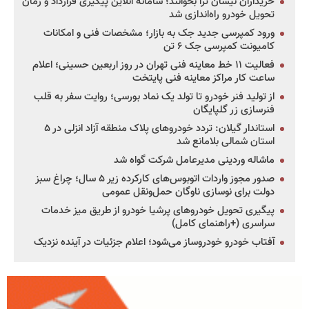
خریداران نیسان ترا بخوانند؛ سامانه آنلاین پیگیری قرارداد و زمان
تحویل خودرو راه‌اندازی شد
ورود کمپرسی جدید جک به بازار؛ مشخصات فنی و امکانات
کامیونت کمپرسی جک ۶ تن
فعالیت ۱۱ خط معاینه فنی تهران در روز اربعین حسینی؛ اعلام
ساعت کار مراکز معاینه فنی پایتخت
از تولید فنر خودرو تا تولد یک نماد بورسی؛ روایت سفر به قلب
فنرسازی زر گلپایگان
استاندار گیلان: تردد خودروهای پلاک منطقه آزاد انزلی در ۵
استان شمالی بلامانع شد
ماشاله وردینی مدیرعامل شرکت گواه شد
صدور مجوز واردات اتوبوس‌های کارکرده زیر ۵ سال؛ چراغ سبز
دولت برای نوسازی ناوگان حمل‌ونقل عمومی
پیگیری تحویل خودروهای پرشیا خودرو از طریق میز خدمات
سراسری (+راهنمای کامل)
آفتاب خودرو خودروساز می‌شود؛ اعلام جزئیات در آینده نزدیک