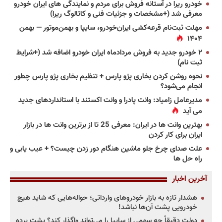
خودرو ریرا در آستانه فروش برای مردم و نمایندگی های ایران خودرو
معرفی شد (+مشخصات و جزئیات فنی و کاتالوگ ریرا)
مهلت ثبت‌نام قرعه‌کشی ایران‌خودرو، سایپا و بهمن‌موتور — بهمن
۱۴۰۴
۲ خودرو جدید به فروش مردادماه ایران خودرو اضافه شد (+شرایط
ثبت نام)
نحوه روشن کردن بخاری پژو پارس + تنظیم بخاری پژو پارس چطور
انجام می‌شود؟
مدیرعامل زامیاد: وانت پادرا و وانت اکستند با استانداردهای جدید
می آید
بهترین وانت ها در ایران: معرفی 25 تا از برترین وانت ها در بازار
ایران برای کار کردن
علت صدای چرخ جلو ماشین هنگام دور زدن چیست؟ + عیب یابی و
راه حل ها
آخرین اخبار
هشدار تازه به بازار خودروهای وارداتی؛ حواله‌هایی که شاید هیچ
خودرویی پشت آن‌ها نباشد!
دولت دقیقاً چه سهمی از سایپا را می‌تواند واگذار کند؟ پشت پرده