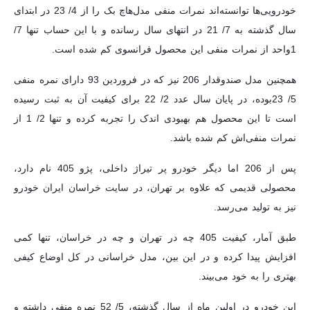
خودرویی‌ها توانسته‌اند نمرات منفی مدل‌هاچ بک را از 4/ 23 در ابتدای
سال گذشته به 7/ 21 در انتهای سال رسانده و با این حساب تنها 7/
1‌واحد از نمرات منفی این محصول فرانسوی کم شده است.
همچنین مدل صندوقدار 206 نیز که در فروردین 93 دارای نمره منفی
5/ 23‌بوده، در پایان سال عدد 2/ 22 برای کیفیت آن به ثبت رسیده
است تا این محصول هم بهبودی اندک را تجربه کرده و تنها 2/ 1 از
نمرات منفی‌اش کم شده باشد.
پس از 206 اما دیگر خودرو پر تیراژ داخلی، پژو 405 نام دارد،
محصولی قدیمی که علاوه بر تهران، در سایت خراسان ایران خودرو
نیز به تولید می‌رسد.
طبق آمار، کیفیت 405 چه در تهران و چه در خراسان، تنها کمی
افزایش پیدا کرده و در این بین، مدل خراسانی در کل اوضاع کیفی
بهتری را به خود می‌بیند.
این خودرو در اولین ماه از سال گذشته، 5/ 52 نمره منفی داشته و