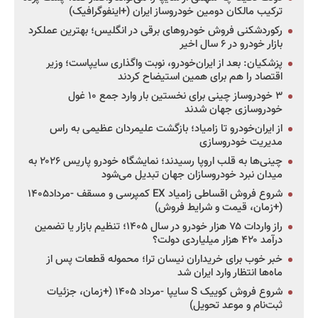
ترکیب مالکان دومین خودروساز ایران (+اینفوگرافیک)
رکوردشکنی فروش خودروهای برقی در انگلیس؛ بهترین عملکرد
بازار خودرو در ۶ سال اخیر
پزشکیان: بعد از ایران‌خودرو، نوبت واگذاری سایپاست؛ وزیر
اقتصاد را هم برای همین استیضاح کردند
۳ خودروساز چینی برای نخستین بار وارد جمع ۱۰ غول
خودروسازی جهان شدند
از ایران‌خودرو تا زامیاد؛ بازگشت علیمردان عظیمی به راس
مدیریت خودروسازی
چینی‌ها به قلب اروپا رسیدند؛ نمایشگاه خودرو پاریس ۲۰۲۶ به
میدان نبرد خودروسازان جهان تبدیل می‌شود
شروع فروش اقساطی زامیاد EX کمپرسی و مسقف -مرداد۱۴۰۵
(+زمان، قیمت و شرایط فروش)
راز واردات ۷۵ هزار خودرو در سال ۱۴۰۵؛ تنظیم بازار یا تضمین
درآمد ۴۲۰ هزار میلیاردی دولت؟
خبر خوب برای خریداران نیسان ترا؛ محموله قطعات پس از
ماه‌ها انتظار وارد ایران شد
شروع فروش کوییک S سایپا -مرداد ۱۴۰۵ (+زمان، جزئیات
ثبت‌نام و موعد تحویل)