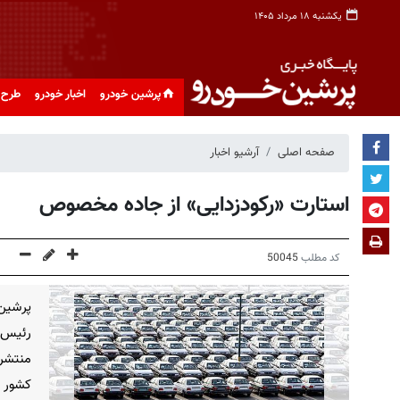
یکشنبه ۱۸ مرداد ۱۴۰۵
پرشین خودرو
اخبار خودرو
طرح 
صفحه اصلی
آرشیو اخبار
استارت «رکودزدایی» از جاده مخصوص
کد مطلب
50045
پرشین
رئیس‌ج
منتشر
کشور ن