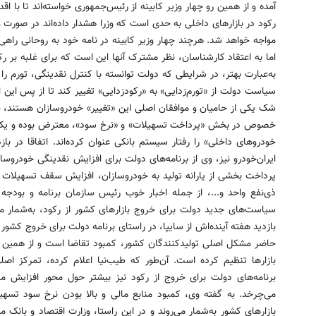
آمده و از همین رو چهار وزیر کابینه از رئیس‌جمهوری خواسته‌اند تا با اق
رکود در بازارهای داخلی به حدی است که وزرا هشدار داده‌اند در صورت ع
مواجه خواهد شد. هرچند چهار وزیر کابینه در نامه خود به روحانی راهی م
اما به اعتقاد کارشناسان، نظر مشترک آنها این است که برای غلبه بر 
به‌عبارت بهتر، در شرایطی که دولت توانسته با کنترل نقدینگی، تورم را مه
سیاست دولت از «تورم‌زدایی» به «رکودزدایی» تغییر کند تا از پس این ا
شک یکی از حامیان و موافقان اصلی این «تغییر» خودروسازان هستند، چ
خصوص در بخش «پرداخت تسهیلات» و «نرخ سود»، معترض بوده و یکی ا
خودروهای داخلی» را رفتار سیستم بانکی عنوان کرده‌اند. اتفاقا در ب
ایران‌خودرو نیز، وی از برنامه‌های دولت برای افزایش نقدینگی خودروساز
پرداخت بخشی از یارانه تولید به خودروسازان، افزایش سقف تسهیلات 
ذی‌نفع واحد و...، از جمله اخبار خوب رئیس سازمان برنامه و بودج
سیاست‌های جدید دولت برای خروج بازارهای کشور از رکود، به‌شمار می‌
بازدید هفته آینده‌اش از سایپا، در راستای برنامه دولت برای خروج کشور 
حاضر مشکل اصلی تولیدکنندگان کشور، کمبود تقاضا است و از همین رو
بازارها تنظیم کرده است. آن‌طور که طیب‌نیا اعلام کرده، تمرکز ا
برنامه‌های دولت برای خروج از رکود نیز بیشتر حول محور افزایش 
می‌چرخد. به گفته وی، کمبود منابع مالی و بالا بودن نرخ سود تسهی
بازارهای کشور به‌شمار می‌روند و در این راستا، وزارت اقتصاد و بانک م