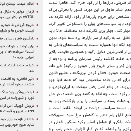
دام ضربتی، بازارها را از رکود خارج کند. ظاهرا شدت
اعلام قیمت نیسان تیانا ۲۰۲۶ -مرداد۴۰۵
دم اقدام عاجل در این مورد، کشور با بحرانی بزرگ
کرمان موتور به دنبال ور
شخص برای خروج بازارها از رکود، ارائه نکرده‌اند،
eVTOL در رادار این خودروساز ایرانی!
رکود، باید سیاست‌های پولی را دستخوش تغییر کرد.
ار کند، چهار وزیر نگارنده نامه معتقدند حالا باید
لیست خودروها و شرایط
تفاق، سایه رکود از سر بازارها برداشته شود. بدون
یادگیری باطری سازی چ
ه آنکه آنها همواره نسبت به سیاست‌های بانکی به
برای تولید و واردات خو
ز اصلی‌ترین دلایل رکود و همچنین «قیمت بالای
است؟ -مر
اجرایی ماده ۱۰
ازدید هفته گذشته رئیس سازمان برنامه و بودجه از
شرایط جدید فرایند ثب
ان (در راستای خروج بازار خودرو از رکود) خبر داد.
شد
صنعت خودرو، فعال کردن لیزینگ‌ها، تعلیق قانون
«تیر خلاص» به اقتصاد ا
ه برای اهالی جاده مخصوص بود که همه آنها جزو
هشدار درباره آینده کر
روند. در واقع اصل رفتن نوبخت به ایران‌خودرو و
فولکس‌واگن وارد جنگ پی
از رکود است، چه آنکه به گفته وزیر اقتصاد، در حال
فورد و شورولت در آمریک
 دولت بسته‌ای سیاستی را برای بازگشت رونق به
صلی «بسته سیاستی دولت» بر ایجاد تقاضا است و
۴۹۹ میلیون و قیمت نامشخص
منابع قابل وام دهی و کاهش نرخ سود تسهیلات،
هشدار تازه به بازار خود
لات بانکی، از عوامل اصلی رکود سنگین فعلی در
شاید هیچ خودرویی پشت
رکزی پذیرفته‌اند که در کنار افزایش حجم وام، نرخ