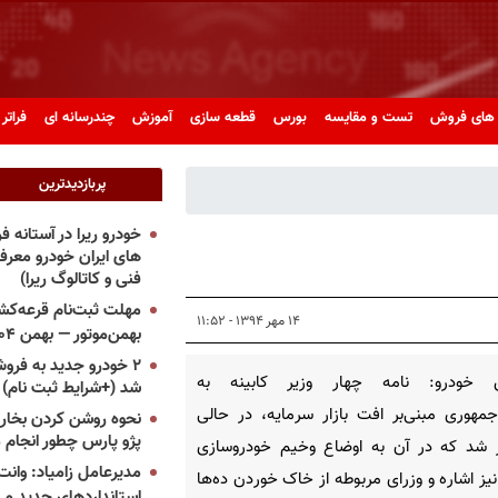
های فروش
تست و مقایسه
بورس
قطعه سازی
آموزش
چندرسانه ای
فراتر 
پربازدیدترین
خودرو ریرا در آستانه 
های ایران خودرو معر
فنی و کاتالوگ ریرا)
مهلت ثبت‌نام قرعه‌کشی
۱۴ مهر ۱۳۹۴ - ۱۱:۵۲
بهمن‌موتور — بهمن ۱۴۰۴
۲ خودرو جدید به فروش
 خودرو: نامه چهار وزیر کابینه به
شد (+شرایط ثبت نام)
مهوری مبنی‌بر افت بازار سرمایه، در حالی
نحوه روشن کردن بخاری
پژو پارس چطور انجام 
 شد که در آن به اوضاع وخیم خودروسازی
مدیرعامل زامیاد: وانت 
یز اشاره و وزرای مربوطه از خاک خوردن ده‌ها
استانداردهای جدید می