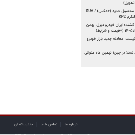
 تحویل)
کرمان موتور به دنبال ۲ محصول جدید (+عکس) / SUV
رم KP2
شنده ایران خودرو دیزل، بهمن
ط)
ت؛ معادله جدید بازار خودرو
وش تسلا در چین؛ نهمین ماه متوالی
درباره ما
تماس با ما
چندرسانه ای