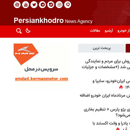
از خودرو
آرشیو
مقالات
پربحث ترین
فروش برای مردم و نمایندگی
فی شد (+مشخصات و جزئیات
 ایران‌خودرو، سایپا و
 مردادماه ایران خودرو اضافه
 پژو پارس + تنظیم بخاری
می‌شود؟
پادرا و وانت اکستند با
 آید