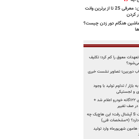
بهترین وانت ها در ایران: معرفی 25 تا از برترین وانت
ار کردن
اشین هنگام دور زدن چیست؟
ها
درو از تعهدات معوق را کم کرد؛ تکلیف
می‌شود؟
قاب دوربین؛ تصاویر نشست خبری
 بازار / تداوم تولید با وجود
زی و لجستیکی
زمان اجرای استانداردهای ۱۲۲گانه خودرو اعلام شد +
 در صف تغییر
سایپا دوباره سراغ کوییک S آپشنال رفت؛ این هاچ‌بک چه
 دارد؟ (+مشخصات فنی)
 هامون شهریورماه وارد تولید