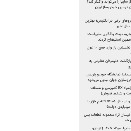
سایپا را می‌تواند واگذار کند؟
 دومین خودروساز ایران
های برقی در انگلیس؛ بهترین
خودرو، نوبت واگذاری سایپاست؛
ی همین استیضاح کردند
۳ خودروساز چینی برای نخستین بار وارد جمع ۱۰ غول
د؛ بازگشت علیمردان عظیمی به
ی
سیدند؛ نمایشگاه خودرو پاریس
شروع فروش اقساطی زامیاد EX کمپرسی و مسقف
راز واردات ۷۵ هزار خودرو در سال ۱۴۰۵؛ تنظیم بازار یا
 نیسان ترا؛ محموله قطعات پس
ان شد
شروع فروش کوییک S سایپا -مرداد ۱۴۰۵ (+زمان،