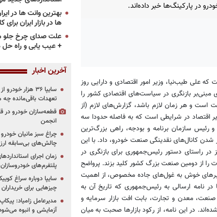
درو در پارکینگ‌ها خبر داده‌اند.
ها در بازار ایران برای ک
علت صدای چرخ جلو م
+ عیب یابی و راه حل 
آخرین اخبار
که علی طیب‌نیا، وزیر امور اقتصادی و دارایی روز
سایپا ۳۶ هزار خو
 مبنی‌بر بازنگری در سیاست‌های اقتصادی کشور را
تعهدات باقی‌مانده چه 
 است و هر زمان لازم باشد، گزارش‌های لازم (از
قطعه‌سازان خودرو در 
یر اقتصاد در شرایطی است که به فاصله حدودا سه
انجمن
 رئیس سازمان برنامه و بودجه، راهی بزرگ‌ترین
چراغ سبز مانیان خودرو به
 شدن کانال‌های نقدینگی صنعت خودرو، داد. با این
چالش‌های بی‌سابقه ار
در راستای دستور رئیس‌جمهوری برای بازنگری در
ت را از دومین صنعت بزرگ کشور کلید بزند. پرواضح
پلتفرم‌های خودروسازان
 خبرهای خوش به غول‌های جاده مخصوص، از اهمیت
در نامه ارسالی به رئیس‌جمهوری که تاریخ آن به
چیزهایی برای خریداران
صنعت، معدن و تجارت، بابت افت بازار سرمایه و
مدیرعامل زامیاد: پیکاپ
اند. در این نامه، از رکود بازارها صحبت به میان
آزمایشی و انبوه می‌شود