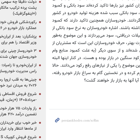
دولت دقیقاً چه سهمی از 
 کشور نیز بارها تاکید کرده‌اند سود بانکی و کمبود
پشت پرده ترکیب مالکان
نها، سود بانکی سبب شده هزینه تولید خودرو در کشور
(+اینفوگرافیک)
رگردانند. خودروسازان همچنین تاکید دارند که کمبود
رکوردشکنی فروش خودرو
شته باشند. اشاره خودروسازان به نرخ سود بانکی از
عملکرد بازار خودرو در ۶ سال اخیر
30 درصد نیز بابت وام و تسهیلات دریافتی، سود می‌پردازند و این موضوع به‌طور
پزشکیان: بعد از ایران‌
وزیر اقتصاد را هم برا
ارت بهتر، حرف خودروسازان این است که مشتریان از
شده‌اند و از سوی دیگر (به علت کمبود منابع وام
خودروسازی جهان شدند
ود سنگین در بازار بوده و هست. در کنار اینها البته
موضوع را یکی از نیازهای رفع رکود می‌دانند. حالا
از ایران‌خودرو تا زامیا
راس مدیریت خودروساز
م کرده و در نخستین گام به سراغ بازار خودرو رفته،
چینی‌ها به قلب اروپا ر
 آنها به بازار باز خواهند گشت؟
۲۰۲۶ به میدان نبرد خودروسازان جهان تبدیل می‌شود
-مرداد۱۴۰۵ (+زمان، قیمت و شرایط فروش)
تضمین درآمد ۴۲۰ هزار میلیاردی دولت؟
خبر خوب برای خریداران
از ماه‌ها انتظار وارد ایر