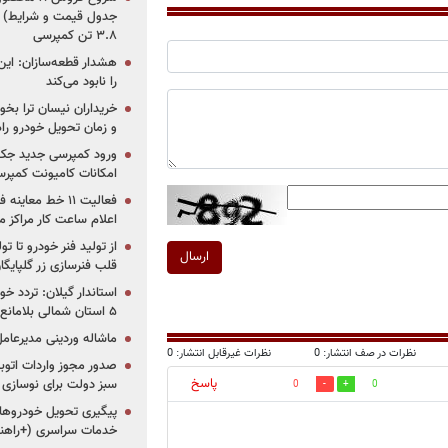
جدول قیمت و شرایط) /
۳.۸ تن کمپرسی
هشدار قطعه‌سازان: این
را نابود می‌کند
خریداران نیسان ترا بخوا
و زمان تحویل خودرو راه
ورود کمپرسی جدید جک 
امکانات کامیونت کمپرسی 
فعالیت ۱۱ خط مع
اعلام ساعت کار مراکز م
از تولید فنر خودرو تا ت
ارسال
قلب فنرسازی زر گلپایگا
استاندار گیلان: تردد خو
۵ استان شمالی بلامانع شد
ماشاله وردینی مدیرعا
نظرات در صف انتشار: 0
نظرات غیرقابل انتشار: 0
پاسخ
سبز دولت برای نوسازی 
0
0
پیگیری تحویل خودروهای
خدمات سراسری (+راهنم