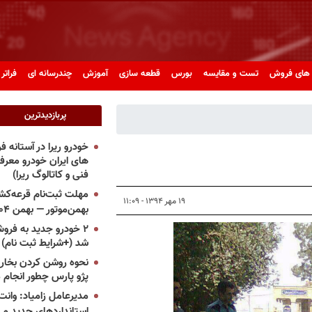
های فروش
تست و مقایسه
بورس
قطعه سازی
آموزش
چندرسانه ای
فراتر 
پربازدیدترین
خودرو ریرا در آستانه 
های ایران خودرو معر
فنی و کاتالوگ ریرا)
مهلت ثبت‌نام قرعه‌کشی
۱۹ مهر ۱۳۹۴ - ۱۱:۰۹
بهمن‌موتور — بهمن ۱۴۰۴
۲ خودرو جدید به فروش
شد (+شرایط ثبت نام)
نحوه روشن کردن بخاری
پژو پارس چطور انجام 
مدیرعامل زامیاد: وانت 
استانداردهای جدید می