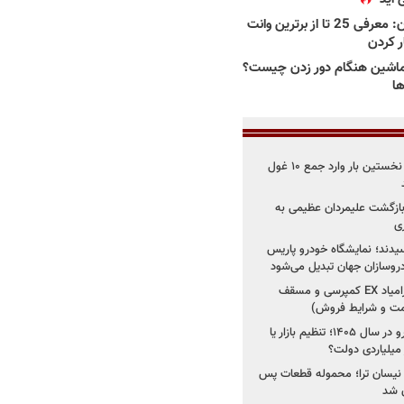
بهترین وانت ها در ایران: معرفی 25 تا از برترین وانت
ار کردن
اشین هنگام دور زدن چیست؟
ها
۳ خودروساز چینی برای نخستین بار وارد جمع ۱۰ غول
د؛ بازگشت علیمردان عظیمی به
ی
سیدند؛ نمایشگاه خودرو پاریس
شروع فروش اقساطی زامیاد EX کمپرسی و مسقف
راز واردات ۷۵ هزار خودرو در سال ۱۴۰۵؛ تنظیم بازار یا
 نیسان ترا؛ محموله قطعات پس
ان شد