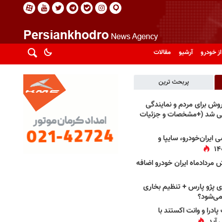
از خودرو
آرشیو
مقالات
پربحث ترین
فروش برای مردم و نمایندگی
فی شد (+مشخصات و جزئیات
 ایران‌خودرو، سایپا و
 مردادماه ایران خودرو اضافه
 پژو پارس + تنظیم بخاری
می‌شود؟
پادرا و وانت اکستند با
 آید