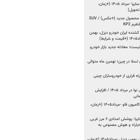
شروع فروش کوییک S سایپا -مرداد ۱۴۰۵ (+زمان،
 تحویل)
کرمان موتور به دنبال ۲ محصول جدید (+عکس) / SUV
رم KP2
شنده ایران خودرو دیزل، بهمن
ط)
ت؛ معادله جدید بازار خودرو
وش تسلا در چین؛ نهمین ماه متوالی
اه فراری از خودروسازان چینی
اعلام قیمت جدید پارس نوا در مرداد ۱۴۰۵ / افزایش
شروع فروش کشنده و کامیون فاو -مرداد۱۴۰۵ (+زمان،
مدیرعامل امدادخودروسایپا: پوشش امدادی ۶ مرز غربی
رح اربعین ۱۴۰۵ / «یارا» و هوش مصنوعی به
شروع فروش ۸ محصول بهمن دیزل -مرداد۱۴۰۵ (+زمان،