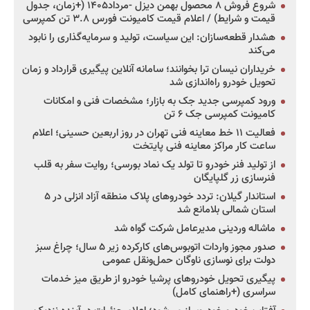
شروع فروش ۸ محصول بهمن دیزل -مرداد۱۴۰۵ (+زمان، جدول
قیمت و شرایط) / اعلام قیمت کامیونت فورس ۳.۸ تن کمپرسی
هشدار قطعه‌سازان: این سیاست، تولید و سرمایه‌گذاری را نابود
می‌کند
خریداران نیسان ترا بخوانند؛ سامانه آنلاین پیگیری قرارداد و زمان
تحویل خودرو راه‌اندازی شد
ورود کمپرسی جدید جک به بازار؛ مشخصات فنی و امکانات
کامیونت کمپرسی جک ۶ تن
فعالیت ۱۱ خط معاینه فنی تهران در روز اربعین حسینی؛ اعلام
ساعت کار مراکز معاینه فنی پایتخت
از تولید فنر خودرو تا تولد یک نماد بورسی؛ روایت سفر به قلب
فنرسازی زر گلپایگان
استاندار گیلان: تردد خودروهای پلاک منطقه آزاد انزلی در ۵
استان شمالی بلامانع شد
ماشاله وردینی مدیرعامل شرکت گواه شد
صدور مجوز واردات اتوبوس‌های کارکرده زیر ۵ سال؛ چراغ سبز
دولت برای نوسازی ناوگان حمل‌ونقل عمومی
پیگیری تحویل خودروهای پرشیا خودرو از طریق میز خدمات
سراسری (+راهنمای کامل)