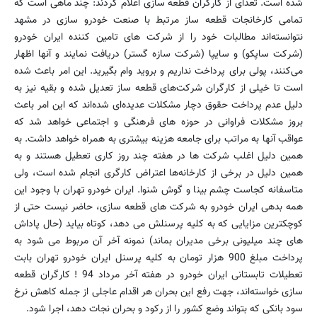
شده است. تعدای از کارگران قطعه سازی اعلام کردند: چند ماهی است که
تمامی کارخانجات قطعه ساز مرتبط با صنعت خودرو سازی در مشهد
نتوانسته‌اند مطالبات خود را از شرکت های تامین کننده ایران خودرو
(شرکت ساپکو) و سایپا (شرکت سازه گستر) دریافت نمایند و آنها اظهار
می‌کنند، پولی برای پرداخت نداریم و بروید وام بگیرید. این امر باعث شده
است تا خیلی از کارگران شرکت‌های قطعه ساز تعدیل شده و بقیه نیز به
دلیل عدم پرداخت حقوق دچار مشکلات عدیده‌ای شده‌اند که این امر باعث
بروز مشکلات فراوانی در حوزه های فرهنگی و اجتماعی خواهد شد که
عواقب آنها به مراتب برای جامعه هزینه بیشتری به همراه خواهد داشت. به
همین دلیل اغلب شرکت ها در هفته چند روز کاری تعطیل هستند و به
همین دلیل در برخی از کارخانه‌ها اعتراض کارگری انجام شده است، ولی
متاسفانه کجاست چشم بینا و گوش شنوا. ایران خودرو تهران با وجود این
همه بدهی ایران خودرو به شرکت های قطعه سازی، حاضر نیست حتی از
کوچکترین مزایایی که به کلیه پرسنلش می دهد، کوتاه بیاید (حال پاداش
های چند میلیونی برخی مدیران بماند) نمونه آخر آن مربوط می شود به
پرداخت مبلغ 900 هزار تومان به کلیه پرسنل ایران خودرو تهران بابت
تعطیلات تابستانی ایران خودرو در هفته آخر مرداد 94 ! کارگران قطعه
سازی خواسته‌اند، جهت رفع این بحران هر اقدام عاجلی از جمله کاهش نرخ
سود بانکی که بتواند وضع کشور را از رکود و بحران نجات دهد، اجرا شود.