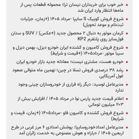
خبر خوب برای خریداران نیسان ترا؛ محموله قطعات پس از
ماه‌ها انتظار وارد ایران شد
شروع فروش کوییک S سایپا -مرداد ۱۴۰۵ (+زمان، جزئیات
ثبت‌نام و موعد تحویل)
کرمان موتور به دنبال ۲ محصول جدید (+عکس) / SUV و سدان
فول‌سایز روی پلتفرم KP2
شروع فروش کامیون و کشنده ایران خودرو دیزل، بهمن دیزل و
سیبا موتور -مرداد۱۴۰۵ (+قیمت و شرایط)
خودرو هست، مشتری نیست؛ معادله جدید بازار خودرو ایران
رشد ۳۸ درصدی فروش تسلا در چین؛ نهمین ماه متوالی صعود
غول آمریکایی
مدیرعامل لوسید: دیگر راه فراری از خودروسازان چینی وجود
ندارد
اعلام قیمت جدید پارس نوا در مرداد ۱۴۰۵ / افزایش بیش از
۲۰۳ میلیون تومانی
شروع فروش کشنده و کامیون فاو -مرداد۱۴۰۵ (+زمان، قیمت و
شرایط)
مدیرعامل امدادخودروسایپا: پوشش امدادی ۶ مرز غربی در طرح
اربعین ۱۴۰۵ / «یارا» و هوش مصنوعی به خدمت زائران آمد