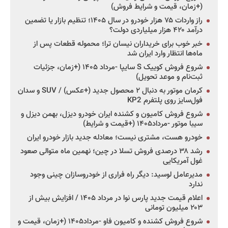
(+زمان، قیمت و شرایط فروش)
راز واردات ۷۵ هزار خودرو در سال ۱۴۰۵؛ تنظیم بازار یا تضمین
درآمد ۴۲۰ هزار میلیاردی دولت؟
خبر خوب برای خریداران نیسان ترا؛ محموله قطعات پس از
ماه‌ها انتظار وارد ایران شد
شروع فروش کوییک S سایپا -مرداد ۱۴۰۵ (+زمان، جزئیات
ثبت‌نام و موعد تحویل)
کرمان موتور به دنبال ۲ محصول جدید (+عکس) / SUV و سدان
فول‌سایز روی پلتفرم KP2
شروع فروش کامیون و کشنده ایران خودرو دیزل، بهمن دیزل و
سیبا موتور -مرداد۱۴۰۵ (+قیمت و شرایط)
خودرو هست، مشتری نیست؛ معادله جدید بازار خودرو ایران
رشد ۳۸ درصدی فروش تسلا در چین؛ نهمین ماه متوالی صعود
غول آمریکایی
مدیرعامل لوسید: دیگر راه فراری از خودروسازان چینی وجود
ندارد
اعلام قیمت جدید پارس نوا در مرداد ۱۴۰۵ / افزایش بیش از
۲۰۳ میلیون تومانی
شروع فروش کشنده و کامیون فاو -مرداد۱۴۰۵ (+زمان، قیمت و