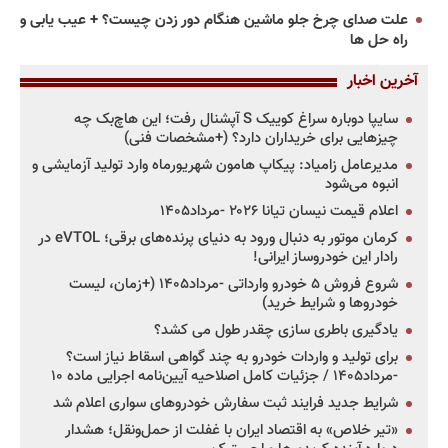
علت صدای چرخ جلو ماشین هنگام دور زدن چیست؟ + عیب یابی و
راه حل ها
آخرین اخبار
سایپا دوباره سراغ کوییک S آپشنال رفت؛ این هاچ‌بک چه
چیزهایی برای خریداران دارد؟ (+مشخصات فنی)
مدیرعامل زامیاد: پیکاپ هامون شهریورماه وارد تولید آزمایشی و
انبوه می‌شود
اعلام قیمت نیسان تیانا ۲۰۲۶ -مرداد۱۴۰۵
کرمان موتور به دنبال ورود به دنیای پرنده‌های برقی؛ eVTOL در
رادار این خودروساز ایرانی!
شروع فروش ۵ خودرو وارداتی -مرداد۱۴۰۵ (+زمان، لیست
خودروها و شرایط خرید)
یادگیری باطری سازی چقدر طول می کشد؟
برای تولید و واردات خودرو به چند گواهی اسقاط نیاز است؟
-مرداد۱۴۰۵ / جزئیات کامل اصلاحیه آیین‌نامه اجرایی ماده ۱۰
شرایط جدید فرایند ثبت سفارش خودروهای سواری اعلام شد
«تیر خلاص» به اقتصاد ایران با غفلت از حمل‌ونقل؛ هشدار