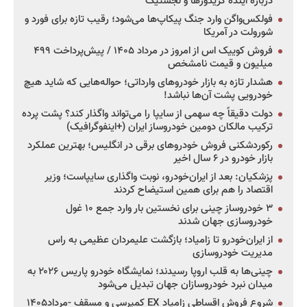
درباره آینده کریدورها و لجستیک
فولکس‌واگن وارد جنگ پیکاپ‌ها می‌شود؛ رقیب تازه برای فورد و
شورولت در آمریکا
فروش کوییک اس از امروز در مرداد ۱۴۰۵ / پیش‌پرداخت ۴۹۹
میلیون و قیمت نامشخص
هشدار تازه به بازار خودروهای وارداتی؛ حواله‌هایی که شاید هیچ
خودرویی پشت آن‌ها نباشد!
دولت دقیقاً چه سهمی از سایپا را می‌تواند واگذار کند؟ پشت پرده
ترکیب مالکان دومین خودروساز ایران (+اینفوگرافیک)
رکوردشکنی فروش خودروهای برقی در انگلیس؛ بهترین عملکرد
بازار خودرو در ۶ سال اخیر
پزشکیان: بعد از ایران‌خودرو، نوبت واگذاری سایپاست؛ وزیر
اقتصاد را هم برای همین استیضاح کردند
۳ خودروساز چینی برای نخستین بار وارد جمع ۱۰ غول
خودروسازی جهان شدند
از ایران‌خودرو تا زامیاد؛ بازگشت علیمردان عظیمی به راس
مدیریت خودروسازی
چینی‌ها به قلب اروپا رسیدند؛ نمایشگاه خودرو پاریس ۲۰۲۶ به
میدان نبرد خودروسازان جهان تبدیل می‌شود
شروع فروش اقساطی زامیاد EX کمپرسی و مسقف -مرداد۱۴۰۵