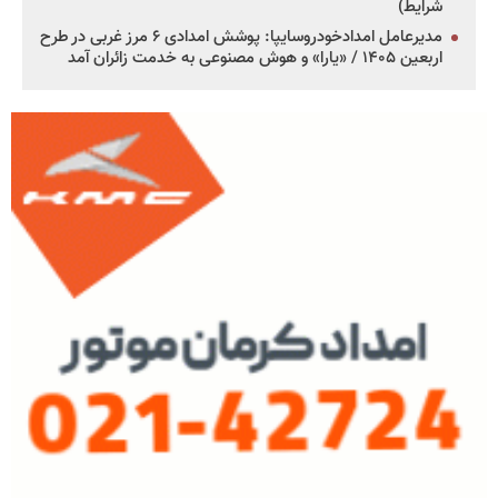
شرایط)
مدیرعامل امدادخودروسایپا: پوشش امدادی ۶ مرز غربی در طرح
اربعین ۱۴۰۵ / «یارا» و هوش مصنوعی به خدمت زائران آمد