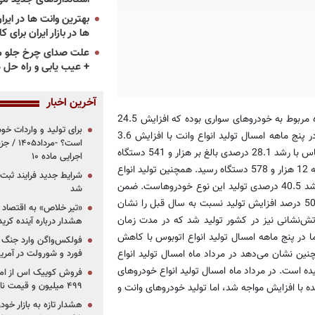
ها در بازار ایران برای ک
علت صدای چرخ جلو م
+ عیب یابی و راه حل 
آخرین اخبار
به گزارش «پرشین خودرو»، از این میزان تولید 514 هزار و 740 دستگاه مربوط به خودروهای سواری بوده كه افزایش 24.5
برای تولید و واردات خو
درصدی را نسبت به مدت مشابه در سال قبل نشان می‌دهد. همچنین در پنج ماهه امسال تولید انواع وانت با افزایش 3.6
است؟ -مر
درصدی به 66 هزار و 801 دستگاه رسید. تولید انواع مینی‌بوس و میدل باس با رشد 28.1 درصدی بالغ بر هزار و 541 دستگاه
اجرایی ماده ۱۰
شد. تولید انواع كامیونت، كامیون و كشنده نیز با افزایش 12.8 درصدی به 12 هزار و 578 دستگاه رسید. همچنین تولید انواع
شرایط جدید فرایند ثب
خودروهای دودیفرانسیل به پنج هزار و 451 دستگاه رسید كه حاكی از رشد 40.5 درصدی تولید این نوع خودروهاست. ضمن
شد
این‌كه در پنج ماهه امسال شش دستگاه ون نیز در كشور تولید شد كه 50 درصد افزایش تولید نسبت به سال قبل را نشان
«تیر خلاص» به اقتصاد ا
گاه آمبولانس و 99 دستگاه ماشین آتش‌نشانی نیز در كشور تولید شد كه در مدت زمان
هشدار درباره آینده کر
 در پنج ماهه امسال تولید انواع اتوبوس با كاهش
فولکس‌واگن وارد جنگ پی
 معادن همچنین نشان می‌دهد در مرداد ماه امسال تولید انواع
فورد و شورولت در آمریک
ش 23.7 درصدی به 106 هزار و 742 دستگاه رسیده است. در مرداد ماه امسال تولید انواع خودروهای
۴۹۹ میلیون و قیمت نامشخص
 با افزایش مواجه شد، اما تولید خودروهای وانت و
هشدار تازه به بازار خود