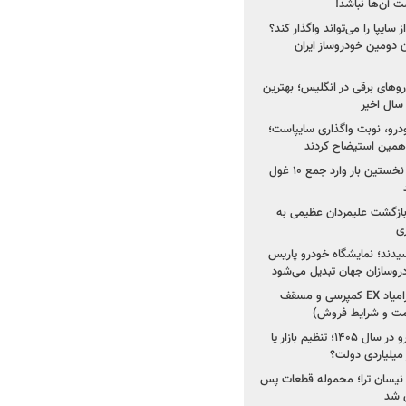
 آن‌ها نباشد!
سایپا را می‌تواند واگذار کند؟
 دومین خودروساز ایران
های برقی در انگلیس؛ بهترین
خودرو، نوبت واگذاری سایپاست؛
ی همین استیضاح کردند
۳ خودروساز چینی برای نخستین بار وارد جمع ۱۰ غول
د؛ بازگشت علیمردان عظیمی به
ی
سیدند؛ نمایشگاه خودرو پاریس
شروع فروش اقساطی زامیاد EX کمپرسی و مسقف
راز واردات ۷۵ هزار خودرو در سال ۱۴۰۵؛ تنظیم بازار یا
 نیسان ترا؛ محموله قطعات پس
ان شد