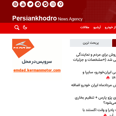
از خودرو
آرشیو
مقالات
پربحث ترین
فروش برای مردم و نمایندگی
فی شد (+مشخصات و جزئیات
 ایران‌خودرو، سایپا و
 مردادماه ایران خودرو اضافه
 پژو پارس + تنظیم بخاری
می‌شود؟
پادرا و وانت اکستند با
 آید