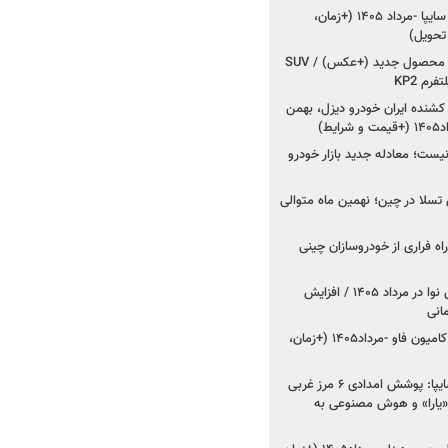
شروع فروش کوییک S سایپا -مرداد ۱۴۰۵ (+زمان،
 تحویل)
کرمان موتور به دنبال ۲ محصول جدید (+عکس) / SUV
رم KP2
شنده ایران خودرو دیزل، بهمن
ط)
ت؛ معادله جدید بازار خودرو
وش تسلا در چین؛ نهمین ماه متوالی
اه فراری از خودروسازان چینی
اعلام قیمت جدید پارس نوا در مرداد ۱۴۰۵ / افزایش
شروع فروش کشنده و کامیون فاو -مرداد۱۴۰۵ (+زمان،
مدیرعامل امدادخودروسایپا: پوشش امدادی ۶ مرز غربی
رح اربعین ۱۴۰۵ / «یارا» و هوش مصنوعی به