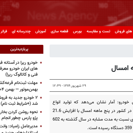
های فروش
تست و مقایسه
بورس
قطعه سازی
آموزش
چندرسانه ای
فراتر 
پربازدیدترین
خودرو ریرا در آستانه 
های ایران خودرو معر
فنی و کاتالوگ ریرا)
مهلت ثبت‌نام قرعه‌کشی
۲۹ شهریور ۱۳۸۹ - ۱۲:۴۹
بهمن‌موتور — بهمن ۱۴۰۴
۲ خودرو جدید به فروش
خودرو: آمار نشان می‌دهد كه تولید انواع
شد (+شرایط ثبت نام)
خودرو در كشور در پنج ماهه امسال با افزایش 21.6
نحوه روشن کردن بخاری
پژو پارس چطور انجام 
درصدی نسبت به مدت مشابه در سال گذشته به 602
مدیرعامل زامیاد: وانت 
ت.
استانداردهای جدید می