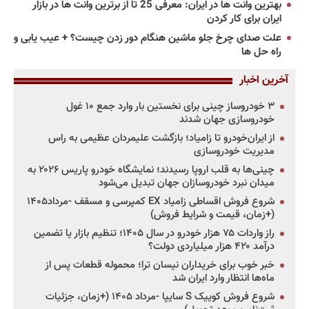
بهترین وانت ها در ایران: معرفی 25 تا از برترین وانت ها در بازار
ایران برای کار کردن
علت صدای چرخ جلو ماشین هنگام دور زدن چیست؟ + عیب یابی و
راه حل ها
آخرین اخبار
۳ خودروساز چینی برای نخستین بار وارد جمع ۱۰ غول
خودروسازی جهان شدند
از ایران‌خودرو تا زامیاد؛ بازگشت علیمردان عظیمی به راس
مدیریت خودروسازی
چینی‌ها به قلب اروپا رسیدند؛ نمایشگاه خودرو پاریس ۲۰۲۶ به
میدان نبرد خودروسازان جهان تبدیل می‌شود
شروع فروش اقساطی زامیاد EX کمپرسی و مسقف -مرداد۱۴۰۵
(+زمان، قیمت و شرایط فروش)
راز واردات ۷۵ هزار خودرو در سال ۱۴۰۵؛ تنظیم بازار یا تضمین
درآمد ۴۲۰ هزار میلیاردی دولت؟
خبر خوب برای خریداران نیسان ترا؛ محموله قطعات پس از
ماه‌ها انتظار وارد ایران شد
شروع فروش کوییک S سایپا -مرداد ۱۴۰۵ (+زمان، جزئیات