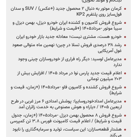
ثبت‌نام و موعد تحویل)
کرمان موتور به دنبال ۲ محصول جدید (+عکس) / SUV و سدان
فول‌سایز روی پلتفرم KP2
شروع فروش کامیون و کشنده ایران خودرو دیزل، بهمن دیزل و
سیبا موتور -مرداد۱۴۰۵ (+قیمت و شرایط)
خودرو هست، مشتری نیست؛ معادله جدید بازار خودرو ایران
رشد ۳۸ درصدی فروش تسلا در چین؛ نهمین ماه متوالی صعود
غول آمریکایی
مدیرعامل لوسید: دیگر راه فراری از خودروسازان چینی وجود
ندارد
اعلام قیمت جدید پارس نوا در مرداد ۱۴۰۵ / افزایش بیش از
۲۰۳ میلیون تومانی
شروع فروش کشنده و کامیون فاو -مرداد۱۴۰۵ (+زمان، قیمت و
شرایط)
مدیرعامل امدادخودروسایپا: پوشش امدادی ۶ مرز غربی در طرح
اربعین ۱۴۰۵ / «یارا» و هوش مصنوعی به خدمت زائران آمد
شروع فروش ۸ محصول بهمن دیزل -مرداد۱۴۰۵ (+زمان، جدول
قیمت و شرایط) / اعلام قیمت کامیونت فورس ۳.۸ تن کمپرسی
هشدار قطعه‌سازان: این سیاست، تولید و سرمایه‌گذاری را نابود
می‌کند