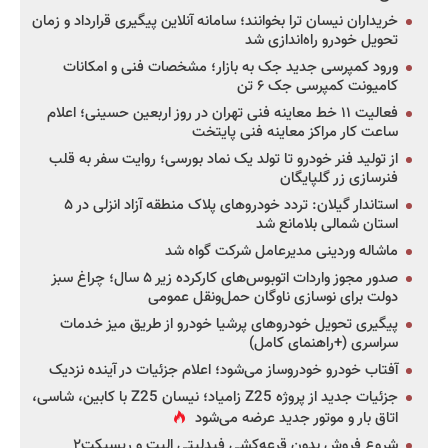
خریداران نیسان ترا بخوانند؛ سامانه آنلاین پیگیری قرارداد و زمان
تحویل خودرو راه‌اندازی شد
ورود کمپرسی جدید جک به بازار؛ مشخصات فنی و امکانات
کامیونت کمپرسی جک ۶ تن
فعالیت ۱۱ خط معاینه فنی تهران در روز اربعین حسینی؛ اعلام
ساعت کار مراکز معاینه فنی پایتخت
از تولید فنر خودرو تا تولد یک نماد بورسی؛ روایت سفر به قلب
فنرسازی زر گلپایگان
استاندار گیلان: تردد خودروهای پلاک منطقه آزاد انزلی در ۵
استان شمالی بلامانع شد
ماشاله وردینی مدیرعامل شرکت گواه شد
صدور مجوز واردات اتوبوس‌های کارکرده زیر ۵ سال؛ چراغ سبز
دولت برای نوسازی ناوگان حمل‌ونقل عمومی
پیگیری تحویل خودروهای پرشیا خودرو از طریق میز خدمات
سراسری (+راهنمای کامل)
آفتاب خودرو خودروساز می‌شود؛ اعلام جزئیات در آینده نزدیک
جزئیات جدید از پروژه Z25 زامیاد؛ نیسان Z25 با کابین، شاسی،
اتاق بار و موتور جدید عرضه می‌شود
شروع فروش بدون قرعه‌کشی فیدلیتی الیت و ریسپکت۲