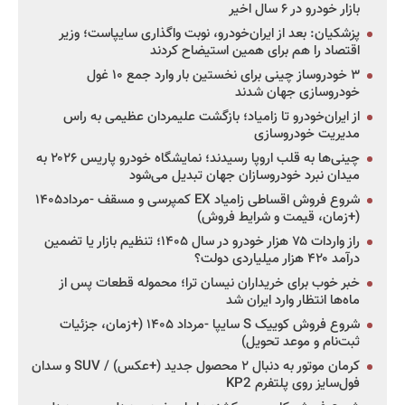
بازار خودرو در ۶ سال اخیر
پزشکیان: بعد از ایران‌خودرو، نوبت واگذاری سایپاست؛ وزیر
اقتصاد را هم برای همین استیضاح کردند
۳ خودروساز چینی برای نخستین بار وارد جمع ۱۰ غول
خودروسازی جهان شدند
از ایران‌خودرو تا زامیاد؛ بازگشت علیمردان عظیمی به راس
مدیریت خودروسازی
چینی‌ها به قلب اروپا رسیدند؛ نمایشگاه خودرو پاریس ۲۰۲۶ به
میدان نبرد خودروسازان جهان تبدیل می‌شود
شروع فروش اقساطی زامیاد EX کمپرسی و مسقف -مرداد۱۴۰۵
(+زمان، قیمت و شرایط فروش)
راز واردات ۷۵ هزار خودرو در سال ۱۴۰۵؛ تنظیم بازار یا تضمین
درآمد ۴۲۰ هزار میلیاردی دولت؟
خبر خوب برای خریداران نیسان ترا؛ محموله قطعات پس از
ماه‌ها انتظار وارد ایران شد
شروع فروش کوییک S سایپا -مرداد ۱۴۰۵ (+زمان، جزئیات
ثبت‌نام و موعد تحویل)
کرمان موتور به دنبال ۲ محصول جدید (+عکس) / SUV و سدان
فول‌سایز روی پلتفرم KP2