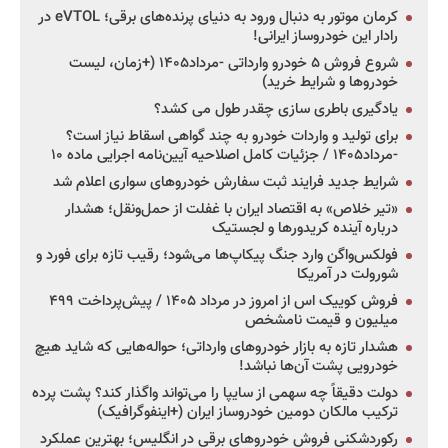
کرمان موتور به دنبال ورود به دنیای پرنده‌های برقی؛ eVTOL در
رادار این خودروساز ایرانی!
شروع فروش ۵ خودرو وارداتی -مرداد۱۴۰۵ (+زمان، لیست
خودروها و شرایط خرید)
یادگیری باطری سازی چقدر طول می کشد؟
برای تولید و واردات خودرو به چند گواهی اسقاط نیاز است؟
-مرداد۱۴۰۵ / جزئیات کامل اصلاحیه آیین‌نامه اجرایی ماده ۱۰
شرایط جدید فرایند ثبت سفارش خودروهای سواری اعلام شد
«تیر خلاص» به اقتصاد ایران با غفلت از حمل‌ونقل؛ هشدار
درباره آینده کریدورها و لجستیک
فولکس‌واگن وارد جنگ پیکاپ‌ها می‌شود؛ رقیب تازه برای فورد و
شورولت در آمریکا
فروش کوییک اس از امروز در مرداد ۱۴۰۵ / پیش‌پرداخت ۴۹۹
میلیون و قیمت نامشخص
هشدار تازه به بازار خودروهای وارداتی؛ حواله‌هایی که شاید هیچ
خودرویی پشت آن‌ها نباشد!
دولت دقیقاً چه سهمی از سایپا را می‌تواند واگذار کند؟ پشت پرده
ترکیب مالکان دومین خودروساز ایران (+اینفوگرافیک)
رکوردشکنی فروش خودروهای برقی در انگلیس؛ بهترین عملکرد