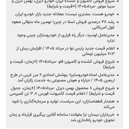
شروع فروش کامیون و کشنده ایران خودرو دیزل، بهمن دیزل و
سیبا موتور -مرداد۱۴۰۵ (+قیمت و شرایط)
خودرو هست، مشتری نیست؛ معادله جدید بازار خودرو ایران
رشد ۳۸ درصدی فروش تسلا در چین؛ نهمین ماه متوالی صعود
غول آمریکایی
مدیرعامل لوسید: دیگر راه فراری از خودروسازان چینی وجود
ندارد
اعلام قیمت جدید پارس نوا در مرداد ۱۴۰۵ / افزایش بیش از
۲۰۳ میلیون تومانی
شروع فروش کشنده و کامیون فاو -مرداد۱۴۰۵ (+زمان، قیمت و
شرایط)
مدیرعامل امدادخودروسایپا: پوشش امدادی ۶ مرز غربی در طرح
اربعین ۱۴۰۵ / «یارا» و هوش مصنوعی به خدمت زائران آمد
شروع فروش ۸ محصول بهمن دیزل -مرداد۱۴۰۵ (+زمان، جدول
قیمت و شرایط) / اعلام قیمت کامیونت فورس ۳.۸ تن کمپرسی
هشدار قطعه‌سازان: این سیاست، تولید و سرمایه‌گذاری را نابود
می‌کند
خریداران نیسان ترا بخوانند؛ سامانه آنلاین پیگیری قرارداد و زمان
تحویل خودرو راه‌اندازی شد