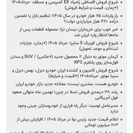
شروع فروش اقساطی زامیاد EX کمپرسی و مسقف -مرداد۱۴۰۵
(+زمان، قیمت و شرایط فروش)
راز واردات ۷۵ هزار خودرو در سال ۱۴۰۵؛ تنظیم بازار یا تضمین
درآمد ۴۲۰ هزار میلیاردی دولت؟
خبر خوب برای خریداران نیسان ترا؛ محموله قطعات پس از
ماه‌ها انتظار وارد ایران شد
شروع فروش کوییک S سایپا -مرداد ۱۴۰۵ (+زمان، جزئیات
ثبت‌نام و موعد تحویل)
کرمان موتور به دنبال ۲ محصول جدید (+عکس) / SUV و سدان
فول‌سایز روی پلتفرم KP2
شروع فروش کامیون و کشنده ایران خودرو دیزل، بهمن دیزل و
سیبا موتور -مرداد۱۴۰۵ (+قیمت و شرایط)
خودرو هست، مشتری نیست؛ معادله جدید بازار خودرو ایران
رشد ۳۸ درصدی فروش تسلا در چین؛ نهمین ماه متوالی صعود
غول آمریکایی
مدیرعامل لوسید: دیگر راه فراری از خودروسازان چینی وجود
ندارد
اعلام قیمت جدید پارس نوا در مرداد ۱۴۰۵ / افزایش بیش از
۲۰۳ میلیون تومانی