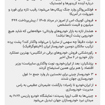
درباره آینده کریدورها و لجستیک
فولکس‌واگن وارد جنگ پیکاپ‌ها می‌شود؛ رقیب تازه برای فورد و
شورولت در آمریکا
فروش کوییک اس از امروز در مرداد ۱۴۰۵ / پیش‌پرداخت ۴۹۹
میلیون و قیمت نامشخص
هشدار تازه به بازار خودروهای وارداتی؛ حواله‌هایی که شاید هیچ
خودرویی پشت آن‌ها نباشد!
دولت دقیقاً چه سهمی از سایپا را می‌تواند واگذار کند؟ پشت پرده
ترکیب مالکان دومین خودروساز ایران (+اینفوگرافیک)
رکوردشکنی فروش خودروهای برقی در انگلیس؛ بهترین عملکرد
بازار خودرو در ۶ سال اخیر
پزشکیان: بعد از ایران‌خودرو، نوبت واگذاری سایپاست؛ وزیر
اقتصاد را هم برای همین استیضاح کردند
۳ خودروساز چینی برای نخستین بار وارد جمع ۱۰ غول
خودروسازی جهان شدند
از ایران‌خودرو تا زامیاد؛ بازگشت علیمردان عظیمی به راس
مدیریت خودروسازی
چینی‌ها به قلب اروپا رسیدند؛ نمایشگاه خودرو پاریس ۲۰۲۶ به
میدان نبرد خودروسازان جهان تبدیل می‌شود