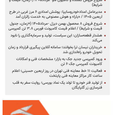
شروع فروش کشنده و کامیون فاو -مرداد۱۴۰۵ (+زمان، قیمت و
شرایط)
مدیرعامل امدادخودروسایپا: پوشش امدادی ۶ مرز غربی در طرح
اربعین ۱۴۰۵ / «یارا» و هوش مصنوعی به خدمت زائران آمد
شروع فروش ۸ محصول بهمن دیزل -مرداد۱۴۰۵ (+زمان، جدول
قیمت و شرایط) / اعلام قیمت کامیونت فورس ۳.۸ تن کمپرسی
هشدار قطعه‌سازان: این سیاست، تولید و سرمایه‌گذاری را نابود
می‌کند
خریداران نیسان ترا بخوانند؛ سامانه آنلاین پیگیری قرارداد و زمان
تحویل خودرو راه‌اندازی شد
ورود کمپرسی جدید جک به بازار؛ مشخصات فنی و امکانات
کامیونت کمپرسی جک ۶ تن
فعالیت ۱۱ خط معاینه فنی تهران در روز اربعین حسینی؛ اعلام
ساعت کار مراکز معاینه فنی پایتخت
از تولید فنر خودرو تا تولد یک نماد بورسی؛ روایت سفر به قلب
فنرسازی زر گلپایگان