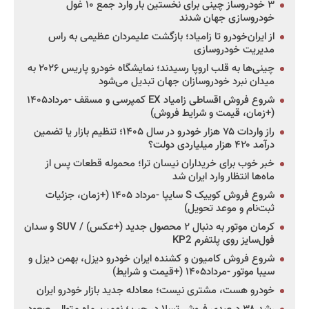
۳ خودروساز چینی برای نخستین بار وارد جمع ۱۰ غول
خودروسازی جهان شدند
از ایران‌خودرو تا زامیاد؛ بازگشت علیمردان عظیمی به راس
مدیریت خودروسازی
چینی‌ها به قلب اروپا رسیدند؛ نمایشگاه خودرو پاریس ۲۰۲۶ به
میدان نبرد خودروسازان جهان تبدیل می‌شود
شروع فروش اقساطی زامیاد EX کمپرسی و مسقف -مرداد۱۴۰۵
(+زمان، قیمت و شرایط فروش)
راز واردات ۷۵ هزار خودرو در سال ۱۴۰۵؛ تنظیم بازار یا تضمین
درآمد ۴۲۰ هزار میلیاردی دولت؟
خبر خوب برای خریداران نیسان ترا؛ محموله قطعات پس از
ماه‌ها انتظار وارد ایران شد
شروع فروش کوییک S سایپا -مرداد ۱۴۰۵ (+زمان، جزئیات
ثبت‌نام و موعد تحویل)
کرمان موتور به دنبال ۲ محصول جدید (+عکس) / SUV و سدان
فول‌سایز روی پلتفرم KP2
شروع فروش کامیون و کشنده ایران خودرو دیزل، بهمن دیزل و
سیبا موتور -مرداد۱۴۰۵ (+قیمت و شرایط)
خودرو هست، مشتری نیست؛ معادله جدید بازار خودرو ایران