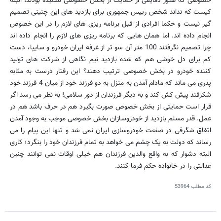
خصوصی که هنوز دقایقی از حمایت از بخش خصوصی نشنیده بودند! البته
کیست که نداند شخص رییس جمهوری برای بازدید های این چنینی تصمیم
گیر نیست و حکما افرادی از قبل برنامه ریزی های لازم را در این خصوص
انجام داده اند. اما همان هایی که برنامه ریزی های لازم را انجام داده اند
چرا تصمیم نگرفتند 100 متر آن سو تر از غرفه ایران خودرو و سایپا، دست
کم برای دل خوشی هم که شده بازدید نیم نگاهی از شرکت های تولید
کننده خودرو در بخش خصوصی ترتیب دهند؟ این رفتار درست به مثابه
پدری می ماند که مادام آمدن به منزل به دو فرزند خود از میان 4 فرزند خود
شکرقند پیش کش کند و به دیگر فرزندان از دور سلامی! به نظر می رسد اگر
قرار است حمایتی از بخش خصوص صورت بگیرد هم در حرف باشد هم در
عمل. قدر مسلم بازدید از خودروسازان بخش خصوصی موجب به وجود آمدن
اتفاق شگرفی در صنعت خودروسازی ایران نمی شد و تنها این پیام را می
رساند که دولت به یک چشم می خواهد به تمام فرزندان خود را بنگرد؛ کاری
البته دشوار که به واقع والدین فرزندان هم خیلی اوقات نمی توانند چنین
عدالتی را در خانواده حکم فرما کنند.
کد مطلب
53964