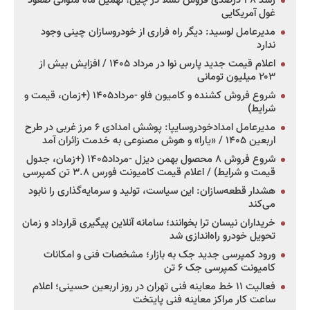
رشد ۳۸ درصدی فروش تسلا در چین؛ نهمین ماه متوالی صعود
غول آمریکایی
مدیرعامل لوسید: دیگر راه فراری از خودروسازان چینی وجود
ندارد
اعلام قیمت جدید پارس نوا در مرداد ۱۴۰۵ / افزایش بیش از
۲۰۳ میلیون تومانی
شروع فروش کشنده و کامیون فاو -مرداد۱۴۰۵ (+زمان، قیمت و
شرایط)
مدیرعامل امدادخودروسایپا: پوشش امدادی ۶ مرز غربی در طرح
اربعین ۱۴۰۵ / «یارا» و هوش مصنوعی به خدمت زائران آمد
شروع فروش ۸ محصول بهمن دیزل -مرداد۱۴۰۵ (+زمان، جدول
قیمت و شرایط) / اعلام قیمت کامیونت فورس ۳.۸ تن کمپرسی
هشدار قطعه‌سازان: این سیاست، تولید و سرمایه‌گذاری را نابود
می‌کند
خریداران نیسان ترا بخوانند؛ سامانه آنلاین پیگیری قرارداد و زمان
تحویل خودرو راه‌اندازی شد
ورود کمپرسی جدید جک به بازار؛ مشخصات فنی و امکانات
کامیونت کمپرسی جک ۶ تن
فعالیت ۱۱ خط معاینه فنی تهران در روز اربعین حسینی؛ اعلام
ساعت کار مراکز معاینه فنی پایتخت