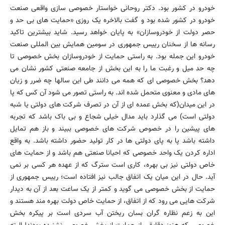
خودرو در کشور بود. دکتر روحانی خواستار خصوصی سازی واقعی صنعت
خودرو در کشور شده بود و گفت بالاخره یک روزی «حمایت های بی حد و
حصر دولت از خودروسازان» به پایان خواهد رسید. شاید بیشترین تاکید
رسانه ها از سخنان رییس جمهوری در سومین همایش بین المللی صنعت
خودرو این جمله بود. به راستی حمایت از خودروسازان بخش خصوصی تا
چه حد میل و رغبت ما را به این بخش از جامعه صنعتی کشور نشان می
دهد؟ بخش خصوصی ای که همه می دانند طی این سالها چه ضرر و زیان
های مادی و معنوی متحمل شده اند. به راستی تصور می شود آن کس که پا
در این میدان(که بخش عمده ای از آن در تصرف شرکت های دولتی یا شبه
دولتی است) می گذارد باید مدال خیلی شجاع و بی باک باشد که تجربه
های پیشین را در خصوص شرکت های خصوصی ببیند و باز هم تمایل
داشته باشد پا به پای دولتی ها در کار تولید حضور داشته باشد. به واقع
اداره کردن یک واحد خصوصی که احیانا صنعتی هم باشد و از حمایت های
خاص دولتی نیز بی بهره، کاری است سترگ که از عهده هر کسی بر نمی
آید. حال در این میان یک اتفاق جالب نیز افتاده است؛ رییس جمهوری از
حمایت از بخش خصوصی می گوید و کمتر از یک ساعت بعد از آن به دیدار
شرکت هایی می رود که از اتفاق، از حمایت خاص دولت بهره مند هستند و
این به زعم نظاره گران بسان ریختن آب سردی است بر پیکره بخش