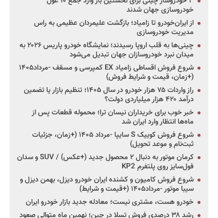
۳ خودروساز چینی برای نخستین بار وارد جمع ۱۰ غول
خودروسازی جهان شدند
از ایران‌خودرو تا زامیاد؛ بازگشت علیمردان عظیمی به راس
مدیریت خودروسازی
چینی‌ها به قلب اروپا رسیدند؛ نمایشگاه خودرو پاریس ۲۰۲۶ به
میدان نبرد خودروسازان جهان تبدیل می‌شود
شروع فروش اقساطی زامیاد EX کمپرسی و مسقف -مرداد۱۴۰۵
(+زمان، قیمت و شرایط فروش)
راز واردات ۷۵ هزار خودرو در سال ۱۴۰۵؛ تنظیم بازار یا تضمین
درآمد ۴۲۰ هزار میلیاردی دولت؟
خبر خوب برای خریداران نیسان ترا؛ محموله قطعات پس از
ماه‌ها انتظار وارد ایران شد
شروع فروش کوییک S سایپا -مرداد ۱۴۰۵ (+زمان، جزئیات
ثبت‌نام و موعد تحویل)
کرمان موتور به دنبال ۲ محصول جدید (+عکس) / SUV و سدان
فول‌سایز روی پلتفرم KP2
شروع فروش کامیون و کشنده ایران خودرو دیزل، بهمن دیزل و
سیبا موتور -مرداد۱۴۰۵ (+قیمت و شرایط)
خودرو هست، مشتری نیست؛ معادله جدید بازار خودرو ایران
رشد ۳۸ درصدی فروش تسلا در چین؛ نهمین ماه متوالی صعود