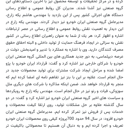
كرده و در مركز تحقیقات و توسعه محصول نیز با آخرین دستاوردهای این
گروه صنعتی نیز آشنا شدند. مدیران كل روابط عمومی و اطلاع رسانی
دستگاه های اجرائی كشور پس از این بازدید با مهندس هاشم یكه زارع،
مدیرعامل گروه صنعتی ایران خودرو نیز دیدار كردند. مهندس یكه زارع در
این دیدار به اهمیت نقش روابط عمومی و اطلاع رسانی در عصر ارتباطات
اشاره و اظهار كرد: هر یك از شما به عنوان راهبران اطلاع رسانی در كشور
نقش به سزائی در ایجاد فرهنگ حمایت از تولید داخلی و البته احقاق حقوق
مصرف كنندگان دارید. وی با اشاره به عملكرد با تدبیر و امیدبخش دولت در
عرصه دیپلماسی، به دور جدید همكاری های بین المللی گروه صنعتی ایران
خودرو با شركای خارجی نیز اشاره كرد و گفت: قرارداد ایران خودرو با پژو
امضا شده و مراحل ایجاد شركت مشترك برای تولید محصولات جدید در
حال انجام است. علاوه بر این با بنز نیز تفاهم نامه ای امضا كرده ایم كه
منجر به قرارداد خواهد شد. ضمن اینكه مذاكره با شركت های دیگری مثل
سوزوكی، فیات و رنو نیز در حال انجام است. مهندس یكه زارع به رویكردها
و سیاست های اخیر گروه صنعتی ایران خودرو نیز اشاره كرد و گفت: در دو
سال گذشته علاوه بر حل مشكلات تولید، روی ارتقا كیفت محصولات و
خدمات پس از فروش نیز تمركز كرده ایم. مدیرعامل گروه صنعتی ایران
خودرو افزود: در سال 94 حدود 700پروژه كیفی روی محصولات ایران خودرو
تعریف و اجرا كرده ایم و به دنبال آن هستیم تا محصولاتی باكیفیت تر