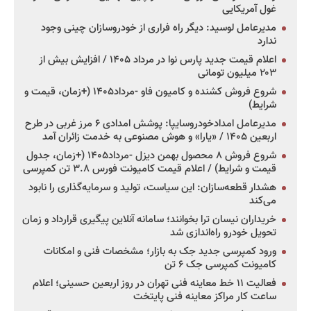
غول آمریکایی
مدیرعامل لوسید: دیگر راه فراری از خودروسازان چینی وجود
ندارد
اعلام قیمت جدید پارس نوا در مرداد ۱۴۰۵ / افزایش بیش از
۲۰۳ میلیون تومانی
شروع فروش کشنده و کامیون فاو -مرداد۱۴۰۵ (+زمان، قیمت و
شرایط)
مدیرعامل امدادخودروسایپا: پوشش امدادی ۶ مرز غربی در طرح
اربعین ۱۴۰۵ / «یارا» و هوش مصنوعی به خدمت زائران آمد
شروع فروش ۸ محصول بهمن دیزل -مرداد۱۴۰۵ (+زمان، جدول
قیمت و شرایط) / اعلام قیمت کامیونت فورس ۳.۸ تن کمپرسی
هشدار قطعه‌سازان: این سیاست، تولید و سرمایه‌گذاری را نابود
می‌کند
خریداران نیسان ترا بخوانند؛ سامانه آنلاین پیگیری قرارداد و زمان
تحویل خودرو راه‌اندازی شد
ورود کمپرسی جدید جک به بازار؛ مشخصات فنی و امکانات
کامیونت کمپرسی جک ۶ تن
فعالیت ۱۱ خط معاینه فنی تهران در روز اربعین حسینی؛ اعلام
ساعت کار مراکز معاینه فنی پایتخت