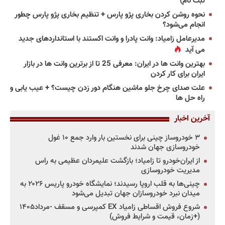
ثبت نام)
نحوه روشن کردن بخاری پژو پارس + تنظیم بخاری پژو پارس چطور
انجام می‌شود؟
مدیرعامل زامیاد: وانت پادرا و وانت اکستند با استانداردهای جدید
می آید
بهترین وانت ها در ایران: معرفی 25 تا از برترین وانت ها در بازار
ایران برای کار کردن
علت صدای چرخ جلو ماشین هنگام دور زدن چیست؟ + عیب یابی و
راه حل ها
آخرین اخبار
۳ خودروساز چینی برای نخستین بار وارد جمع ۱۰ غول
خودروسازی جهان شدند
از ایران‌خودرو تا زامیاد؛ بازگشت علیمردان عظیمی به راس
مدیریت خودروسازی
چینی‌ها به قلب اروپا رسیدند؛ نمایشگاه خودرو پاریس ۲۰۲۶ به
میدان نبرد خودروسازان جهان تبدیل می‌شود
شروع فروش اقساطی زامیاد EX کمپرسی و مسقف -مرداد۱۴۰۵
(+زمان، قیمت و شرایط فروش)