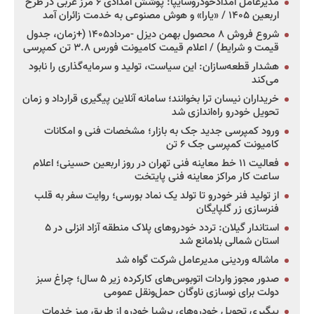
مدیرعامل امدادخودروسایپا: پوشش امدادی ۶ مرز غربی در طرح
اربعین ۱۴۰۵ / «یارا» و هوش مصنوعی به خدمت زائران آمد
شروع فروش ۸ محصول بهمن دیزل -مرداد۱۴۰۵ (+زمان، جدول
قیمت و شرایط) / اعلام قیمت کامیونت فورس ۳.۸ تن کمپرسی
هشدار قطعه‌سازان: این سیاست، تولید و سرمایه‌گذاری را نابود
می‌کند
خریداران نیسان ترا بخوانند؛ سامانه آنلاین پیگیری قرارداد و زمان
تحویل خودرو راه‌اندازی شد
ورود کمپرسی جدید جک به بازار؛ مشخصات فنی و امکانات
کامیونت کمپرسی جک ۶ تن
فعالیت ۱۱ خط معاینه فنی تهران در روز اربعین حسینی؛ اعلام
ساعت کار مراکز معاینه فنی پایتخت
از تولید فنر خودرو تا تولد یک نماد بورسی؛ روایت سفر به قلب
فنرسازی زر گلپایگان
استاندار گیلان: تردد خودروهای پلاک منطقه آزاد انزلی در ۵
استان شمالی بلامانع شد
ماشاله وردینی مدیرعامل شرکت گواه شد
صدور مجوز واردات اتوبوس‌های کارکرده زیر ۵ سال؛ چراغ سبز
دولت برای نوسازی ناوگان حمل‌ونقل عمومی
پیگیری تحویل خودروهای پرشیا خودرو از طریق میز خدمات