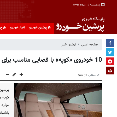
پنجشنبه ۱۵ مرداد ۱۴۰۵
پرشین خودرو
اخبار خودرو
طرح 
صفحه اصلی
آرشیو اخبار
10 خودروی «کوپه» با فضایی مناسب برای سرنشینان عقب
کد مطلب
54257
پرشین 
کوپه م
موارد 