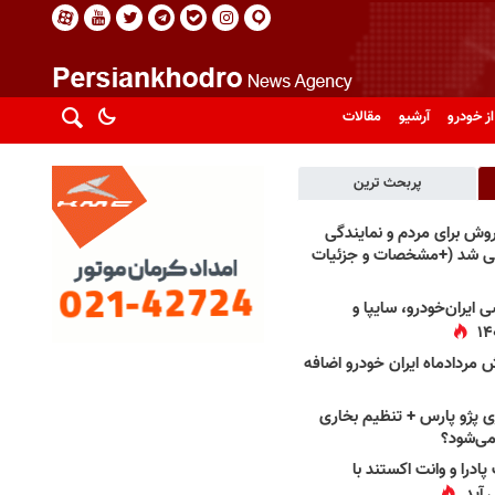
از خودرو
آرشیو
مقالات
پربحث ترین
فروش برای مردم و نمایندگی
فی شد (+مشخصات و جزئیات
 ایران‌خودرو، سایپا و
 مردادماه ایران خودرو اضافه
 پژو پارس + تنظیم بخاری
می‌شود؟
پادرا و وانت اکستند با
 آید