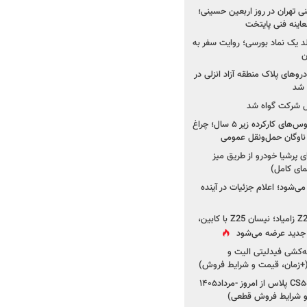
اینه فنی تهران در روز اربعین حسینی؛
عاینه فنی پایتخت
ولد یک نماد بورسی؛ روایت سفر به
ن
دروهای پلاک منطقه آزاد انزلی در
مل شرکت گواه شد
صدور مجوز واردات اتوبوس‌های کارکرده زیر ۵ سال؛ چراغ
ناوگان حمل‌ونقل عمومی
 پرشیا خودرو از طریق میز
ای کامل)
ی‌شود؛ اعلام جزئیات در آینده
جزئیات جدید از پروژه Z25 زامیاد؛ نیسان Z25 با کابین،
ر جدید عرضه می‌شود
کشی فیدلیتی الیت و
شروع ثبت‌نام چانگان CS۵۵ پلاس از امروز -مرداد۱۴۰۵
و شرایط فروش قطعی)