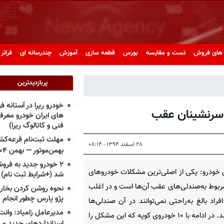
های فروش
تست و مقایسه
بورس
قطعه سازی
آموزش
چندرسانه ای
فراتر 
پربازدیدترین
خودرو ریرا در آستانه 
های ایران خودرو معر
فنی و کاتالوگ ریرا)
مهلت ثبت‌نام قرعه‌کشی
۲۸ اسفند ۱۳۹۴ - ۰۸:۱۴
بهمن‌موتور — بهمن ۱۴۰۴
۲ خودرو جدید به فروش
خودرو: یکی از اصلی‌ترین مشکلات خودرو‌های
شد (+شرایط ثبت نام)
ربوط به‌صندلی‌های عقب آن‌ها است و در اغلب
نحوه روشن کردن بخاری
پژو پارس چطور انجام 
افراد بالغ به‌راحتی نمی‌توانند در آن صندلی‌ها
مدیرعامل زامیاد: وانت 
بنشینند. در ادامه با ۱۰ خودروی کوپه که این مشکل را
استانداردهای جدید می