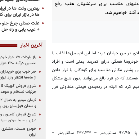
دلیهای مناسب برای سرنشینان عقب رفع
ند آشنا خواهیم شد.
ها در بازار ایران برای ک
علت صدای چرخ جلو م
+ عیب یابی و راه حل 
آخرین اخبار
 در بین جوانان دارند اما این اتومبیل‌ها اغلب با
ودرو‌ها همگی دارای کمربند ایمنی است و افراد
تضمین درآمد ۴۲۰ هزار میلیاردی دولت؟
دلی پشتی مکانی مناسب برای کودکان یا قرار دادن
خبر خوب برای خریداران
از ماه‌ها انتظار وارد ایر
هستند که دو فرد بالغ می‌‌توانند بدون هیچ مشکل
وپه‌ها را معرفی خواهیم کرد که البته در رده‌بندی قیمتی متفاوتی قرار
جزئیات ثبت‌نام و موعد
و سدان فول‌سایز روی پلتف
شروع فروش کامیون و ک
دیزل و سیبا موتور -مرداد۱۴۰۵ (+قیمت و شرای
خودرو هست، مشتری نیس
۱۳۲.۳
سانتی‌متر
–
ایران