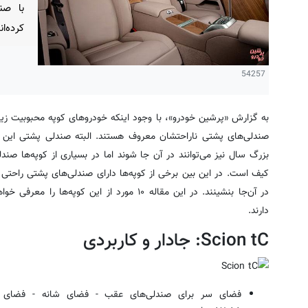
با صن
کرده‌ا
54257
به گزارش «پرشین خودرو»، با وجود اینکه خودرو‌های کوپه محبوبیت زیادی
صندلی‌های پشتی ناراحتشان معروف هستند. البته صندلی پشتی این خ
بزرگ سال نیز می‌توانند در آن جا شوند اما در بسیاری از کوپه‌ها صن
کیف است. در این بین برخی از کوپه‌ها دارای صندلی‌های پشتی راحتی 
در آن‌جا بنشینند. در این مقاله ۱۰ مورد از این ک
دارند.
Scion tC: جادار و کاربردی
فضای سر برای صندلی‌های عقب - فضای شانه - فضای پا: ۹۲.۴۵ سانتی‌متر – ۳