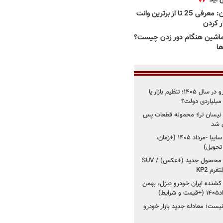
بهترین وانت ها در ایران: معرفی 25 تا از برترین وانت
ار کردن
اشین هنگام دور زدن چیست؟
ها
راز واردات ۷۵ هزار خودرو در سال ۱۴۰۵؛ تنظیم بازار یا
 نیسان ترا؛ محموله قطعات پس
ان شد
شروع فروش کوییک S سایپا -مرداد ۱۴۰۵ (+زمان،
 تحویل)
کرمان موتور به دنبال ۲ محصول جدید (+عکس) / SUV
رم KP2
شنده ایران خودرو دیزل، بهمن
ط)
ت؛ معادله جدید بازار خودرو