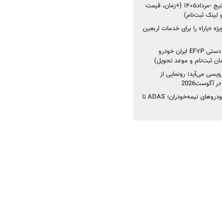
شروع فروش کیا اسپورتیج -مرداد۱۴۰۵ (+زمان، قیمت
ژه «یارا» را برای خدمات اربعین
شروع فروش دنا پلاس دستی EF۷P ایران خودرو
یسی می‌آید؛ رونمایی از
کرمان موتور به دنبال خودروهای نیمه‌خودران؛ ADAS تا