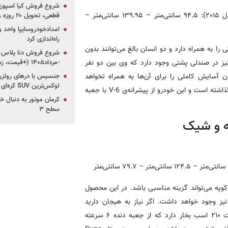
۹۴.
سانتی‌متر
– ۱۳۹.۹۵
سانتی‌متر
–
قطعی، تحویل ۲۰ روزه و لینک ثبت‌نام)
امدادخودروسایپا واحد وی
راه‌اندازی کرد
را به همراه دارد و دو انسان بالغ می‌توانند بدون
ز در صندلی پشتی وجود دارد که وی بین دو نفر
-مرداد۱۴۰۵ (+قیمت، زمان ثبت‌نام و موعد تحویل)
آسایش کاملی را برای آن‌ها به همراه تخواهد
جنسیس با درهای رولزرو
لوکس‌ترین SUV کره‌ای در آگوست2026
داشت). البته هوندا برای آکورد در زمینه‌ی توانایی‌های حرکتی نیز کم نگذاشته است و این خودرو از پیشرانه‌ی V-6 با جعبه
سطح ۳
ه و شیک
سانتی‌متر
– ۱۲۴.۵
سانتی‌متر
– ۷۹.۷
سانتی‌متر
وپه می‌تواند گزینه مناسبی باشد. در این محصول
نیز وجود خواهد داشت. اگر نیاز به‌ هیجان دارید
گفتنی است که سری R این خودرو، موتوری ۲.۰ لیتری توربو به قدرت ۲۱۰ اسب بخار دارد که از جعبه دنده ۶ سرعته