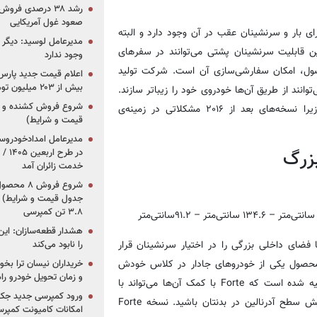
رشد ۳۸ درصدی فر
صعود غول آمریکایی
 برای بار و سرنشینان عقب در آن وجود دارد و البته
مدیرعامل لوسید: دیگر ر
ن قابلیت سرنشینان پشتی می‌توانند در سفر‌های
وجود ندارد
صول، امکان سفارشی‌سازی آن است. شرکت تولید
بیش از ۲۰۳ میلیون تومانی
وانند از طریق آن‌ها خودروی خود را زیباتر سازند.
البته اگر قصد خرید این محصول را دارید بهتر است عجله کنید؛ زیرا نسخه‌های بعد از ۲۰۱۶ مشکلاتی در زمینه‌ی
قیمت و شرایط)
در ط
بزرگ
خدمت زائران آمد
جدول قیمت و شرایط) /
۳.۸ تن کمپرسی
سانتی‌متر
– ۱۳۴.۶
سانتی‌متر
– ۹۱.۲
سانتی‌متر
هشدار قطعه‌سازان: این
چک دارد، اما فضای داخلی بزرگی را در اختیار سرنشینان قرار
را نابود می‌کند
ن محصول یکی از خودرو‌های جادار در کلاس خودش
خریداران نیسان ترا بخوا
و زمان تحویل خودرو راه
است و البته ویژگی‌های ممتاز و امکانات راحتی زیادی نیز در آن تعبیه شده است که Forte با کمک آن‌ها می‌‌تواند با
ورود کمپرسی جدید جک 
محصولات مختلفی رقابت کند. برای خرید این خودرو باید آماده افزایش سطح آدرنالین در بدنتان باشید. نسخه Forte
امکانات کامیونت کمپرسی 