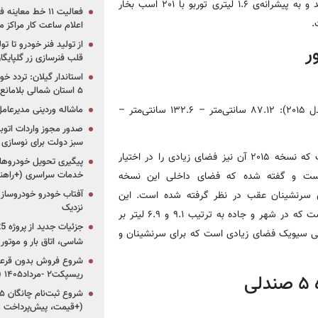
Koup SX به‌صورت استاندارد از سیستم تعلیق اسپرت استفاده می‌کند و به پیشرانه‌‌ی ۱.۶ لیتری توربو با ۲۰۱ اسب بخار
فعالیت ۱۱ خط مع
اعلام ساعت کار مراکز م
از تولید فنر خودرو تا ت
ر
قلب فنرسازی زر گلپایگا
استاندار گیلان: تردد خو
۵ استان شمالی بلامانع شد
۸۷.
سانتی‌متر
– ۱۳۲.۶
سانتی‌متر
–
ماشاله وردینی مدیرعا
سبز دولت برای نوسازی 
هوندا سیویک کوپه یکی از محصولات نسبتا خوش‌قیمت در بازار است که نسخه ۲۰۱۵ آن نیز فضای زیادی را در اختیار
پیگیری تحویل خودروهای
نان قرار می‌دهد. البته تصویر فوق مربوط به مدل ۲۰۱۶ است و گفته شده که فضای داخلی این نسخه
خدمات سراسری (+راهنم
 سرنشینان عقب در نظر گرفته شده است. این
آفتاب خودرو خودروساز م
نزدیک
محصول مجهز به پیشرانه‌ی ۱.۵ لیتری چهار توربو با ۱۷۴ اسب بخار است که در شهر و جاده به‌ ترتیب ۹.۱ و ۶.۹ لیتر بر
 اصلی سیویک فضای زیادی است که برای سرنشینان و
شاسی، اتاق بار و موتو
شروع فروش بدون قرعه‌
ریسپکت۲ -مرداد۱۴۰۵ (+زمان، قیمت و شرایط فروش)
(+قیمت، پیش‌پرداخت 