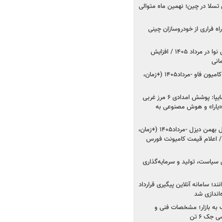
وش تسلا در چین؛ نهمین ماه متوالی
اه فراری از خودروسازان چینی
اعلام قیمت جدید پارس نوا در مرداد ۱۴۰۵ / افزایش
شروع فروش کشنده و کامیون فاو -مرداد۱۴۰۵ (+زمان،
مدیرعامل امدادخودروسایپا: پوشش امدادی ۶ مرز غربی
رح اربعین ۱۴۰۵ / «یارا» و هوش مصنوعی به
شروع فروش ۸ محصول بهمن دیزل -مرداد۱۴۰۵ (+زمان،
 اعلام قیمت کامیونت فورس
 سیاست، تولید و سرمایه‌گذاری
نند؛ سامانه آنلاین پیگیری قرارداد
‌اندازی شد
به بازار؛ مشخصات فنی و
جک ۶ تن