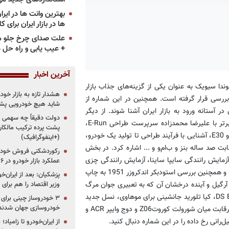
ها در بازار ایران برای ک
علت صدای چرخ جلو م
+ عیب یابی و راه حل 
آخرین اخبار
علاوه بر این در شماره 107، نسل دهم هوندا سیویک به عنوان یکی از گزینه‌های جذاب بازار
هشدار تازه به بازار خود
بررسی قرار گرفته است. همچنین در این شماره از
شاید هیچ خودرویی پشت
 آستانه ورود به بازار ایران آشنا شوند. از دیگر
دولت دقیقاً چه سهمی از 
عناونی منتشر شده در این شماره می‌توان به مصاحبه اختصاصی نسل‌برتر با علیرضا محمدزاده سرپرست طراحی E-Run،
پشت پرده ترکیب مالکان
گزارش بازدید از شرکت خودروسازی چری چین، ملاقات با نسل اول ب‌ام‌و E30، آشنایی با فرآیند طراحی تا تولید یک خودرو،
(+اینفوگرافیک)
دل3 درلوس‌آنجلس، داستان رقابت صد ساله بنز و ب‌ام‌و و ... اشاره کرد. در بخش
رکوردشکنی فروش خودرو
به رانندگی با دی‌اس5 در تهران، اولین آزمایش رانندگی سایپا ساینا، آزمایش رانندگی چزی
عملکرد بازار خودرو در ۶ سال اخیر
آریزو5 دو ووهو، ملاقات با هوندا CB 1300، بررسی سوزوکی GSX 1000 و همچنین بررسی استودبکر اندکروزر 1951 به چاپ
پزشکیان: بعد از ایران‌
آرگیل و آینده درخشان آن که به تعبیری جوان مرگ
وزیر اقتصاد را هم برا
شد پرداخته شده است. در ادامه مطالبی در مورد مدل مفهومی DS E-Tense، کیا تلورید جانشینی برای موهاوی، نسل جدید
خودروسازی جهان شدند
تویوتا یاریس سدان، آشنایی با مدل مفهومی BMW Vision Next 100، رقابت میان شورولت کوروتZ06 و دوج وایپر ACR و
از ایران‌خودرو تا زامیا