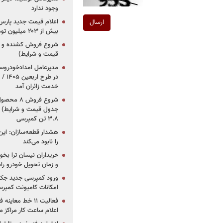
وجود ندارد
ارسال
بیش از ۲۰۳ میلیون تومانی
قیمت و شرایط)
در ط
خدمت زائران آمد
جدول قیمت و شرایط) /
۳.۸ تن کمپرسی
هشدار قطعه‌سازان: این
را نابود می‌کند
خریداران نیسان ترا بخوا
و زمان تحویل خودرو راه
ورود کمپرسی جدید جک 
امکانات کامیونت کمپرسی 
فعالیت ۱۱ خط مع
اعلام ساعت کار مراکز م