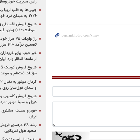
راس مدیریت خودروساز
چینی‌ها به قلب اروپا ر
۲۰۲۶ به میدان نبرد خودروسازان جهان تبدیل می‌شود
-مرداد۱۴۰۵ (+زمان، قیمت و شرایط فروش)
تضمین درآمد ۴۲۰ هزار میلیاردی دولت؟
خبر خوب برای خریداران
از ماه‌ها انتظار وارد ایر
جزئیات ثبت‌نام و موعد
و سدان فول‌سایز روی پلتف
شروع فروش کامیون و ک
دیزل و سیبا موتور -مرداد۱۴۰۵ (+قیمت و شرای
خودرو هست، مشتری نیس
ایران
رشد ۳۸ درصدی فر
صعود غول آمریکایی
مدیرعامل لوسید: دیگر ر