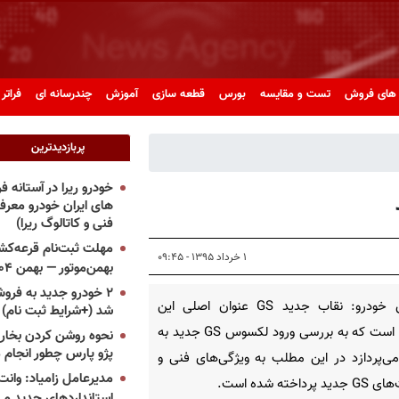
های فروش
تست و مقایسه
بورس
قطعه سازی
آموزش
چندرسانه ای
فراتر 
پربازدیدترین
خودرو ریرا در آستانه 
های ایران خودرو معر
فنی و کاتالوگ ریرا)
مهلت ثبت‌نام قرعه‌کشی
۱ خرداد ۱۳۹۵ - ۰۹:۴۵
بهمن‌موتور — بهمن ۱۴۰۴
۲ خودرو جدید به فروش
پرشین خودرو: نقاب جدید GS عنوان اصلی این
شد (+شرایط ثبت نام)
نشریه است که به بررسی ورود لکسوس GS جدید به
نحوه روشن کردن بخاری
پژو پارس چطور انجام 
می‌پردازد در این مطلب به ویژگی‌های فنی و
مدیرعامل زامیاد: وانت 
 پرداخته شده است.
استانداردهای جدید می