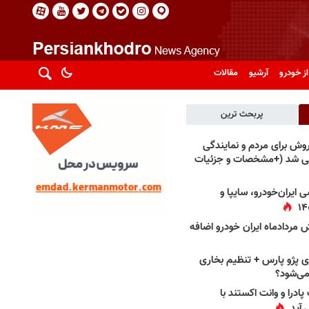
از خودرو
آرشیو
مقالات
پربحث ترین
فروش برای مردم و نمایندگی
فی شد (+مشخصات و جزئیات
 ایران‌خودرو، سایپا و
 مردادماه ایران خودرو اضافه
 پژو پارس + تنظیم بخاری
می‌شود؟
پادرا و وانت اکستند با
 آید