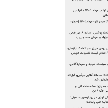
اعلام قیمت جدید پارس نوا در مرداد ۱۴۰۵ / افزایش
شروع فروش کشنده و کامیون فاو -مرداد۱۴۰۵ (+زمان،
مدیرعامل امدادخودروسایپا: پوشش امدادی ۶ مرز غربی
رح اربعین ۱۴۰۵ / «یارا» و هوش مصنوعی به
شروع فروش ۸ محصول بهمن دیزل -مرداد۱۴۰۵ (+زمان،
 اعلام قیمت کامیونت فورس
 سیاست، تولید و سرمایه‌گذاری
نند؛ سامانه آنلاین پیگیری قرارداد
‌اندازی شد
به بازار؛ مشخصات فنی و
جک ۶ تن
اینه فنی تهران در روز اربعین حسینی؛
عاینه فنی پایتخت