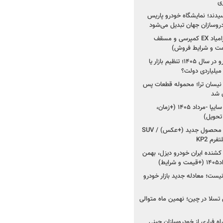
ی
سیدند؛ نمایشگاه خودرو پاریس
شروع فروش اقساطی زامیاد EX کمپرسی و مسقف
راز واردات ۷۵ هزار خودرو در سال ۱۴۰۵؛ تنظیم بازار یا
 نیسان ترا؛ محموله قطعات پس
ان شد
شروع فروش کوییک S سایپا -مرداد ۱۴۰۵ (+زمان،
 تحویل)
کرمان موتور به دنبال ۲ محصول جدید (+عکس) / SUV
رم KP2
شنده ایران خودرو دیزل، بهمن
ط)
ت؛ معادله جدید بازار خودرو
وش تسلا در چین؛ نهمین ماه متوالی
اه فراری از خودروسازان چینی