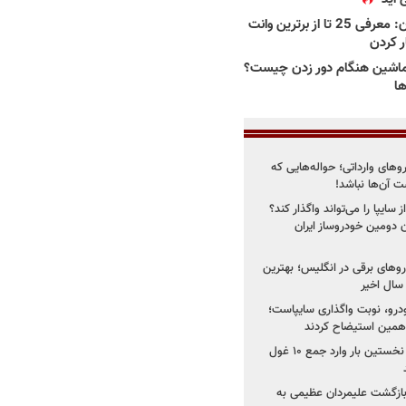
بهترین وانت ها در ایران: معرفی 25 تا از برترین وانت
ار کردن
اشین هنگام دور زدن چیست؟
ها
روهای وارداتی؛ حواله‌هایی که
 آن‌ها نباشد!
سایپا را می‌تواند واگذار کند؟
 دومین خودروساز ایران
های برقی در انگلیس؛ بهترین
خودرو، نوبت واگذاری سایپاست؛
ی همین استیضاح کردند
۳ خودروساز چینی برای نخستین بار وارد جمع ۱۰ غول
د؛ بازگشت علیمردان عظیمی به