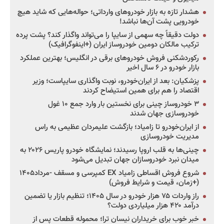
هشدار تازه به بازار خودروهای وارداتی؛ حواله‌هایی که شاید هیچ
خودرویی پشت آن‌ها نباشد!
دولت دقیقاً چه سهمی از سایپا را می‌تواند واگذار کند؟ پشت پرده
ترکیب مالکان دومین خودروساز ایران (+اینفوگرافیک)
رکوردشکنی فروش خودروهای برقی در انگلیس؛ بهترین عملکرد
بازار خودرو در ۶ سال اخیر
پزشکیان: بعد از ایران‌خودرو، نوبت واگذاری سایپاست؛ وزیر
اقتصاد را هم برای همین استیضاح کردند
۳ خودروساز چینی برای نخستین بار وارد جمع ۱۰ غول
خودروسازی جهان شدند
از ایران‌خودرو تا زامیاد؛ بازگشت علیمردان عظیمی به راس
مدیریت خودروسازی
چینی‌ها به قلب اروپا رسیدند؛ نمایشگاه خودرو پاریس ۲۰۲۶ به
میدان نبرد خودروسازان جهان تبدیل می‌شود
شروع فروش اقساطی زامیاد EX کمپرسی و مسقف -مرداد۱۴۰۵
(+زمان، قیمت و شرایط فروش)
راز واردات ۷۵ هزار خودرو در سال ۱۴۰۵؛ تنظیم بازار یا تضمین
درآمد ۴۲۰ هزار میلیاردی دولت؟
خبر خوب برای خریداران نیسان ترا؛ محموله قطعات پس از