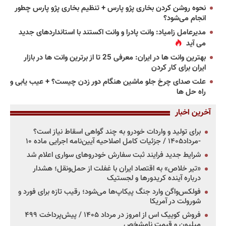
نحوه روشن کردن بخاری پژو پارس + تنظیم بخاری پژو پارس چطور
انجام می‌شود؟
مدیرعامل زامیاد: وانت پادرا و وانت اکستند با استانداردهای جدید
می آید
بهترین وانت ها در ایران: معرفی 25 تا از برترین وانت ها در بازار
ایران برای کار کردن
علت صدای چرخ جلو ماشین هنگام دور زدن چیست؟ + عیب یابی و
راه حل ها
آخرین اخبار
برای تولید و واردات خودرو به چند گواهی اسقاط نیاز است؟
-مرداد۱۴۰۵ / جزئیات کامل اصلاحیه آیین‌نامه اجرایی ماده ۱۰
شرایط جدید فرایند ثبت سفارش خودروهای سواری اعلام شد
«تیر خلاص» به اقتصاد ایران با غفلت از حمل‌ونقل؛ هشدار
درباره آینده کریدورها و لجستیک
فولکس‌واگن وارد جنگ پیکاپ‌ها می‌شود؛ رقیب تازه برای فورد و
شورولت در آمریکا
فروش کوییک اس از امروز در مرداد ۱۴۰۵ / پیش‌پرداخت ۴۹۹
میلیون و قیمت نامشخص