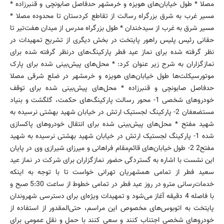
مصلا * طول خیابان‌های هویزه و خرمشهر حدفاصل صابونچی و قنبرزاده *
مسیر غرب به شرق بزرگراه رسالت از تقاطع کردستان تا محدوده مصلا *
مسیر شرق به غرب از سیدخندان * طول بزرگراه مدرس از میدان هفت‌تیر تا
حقانی رئیس پلیس راهور پایتخت در بخش دیگری از تشریح تمهیدات در
نظر گرفته شده برای نماز عید فطر پارکینگ‌های درنظر گرفته شده برای
نمازگزاران به شرح زیر عنوان کرد: * محل‌های پیش‌بینی شده برای پارک
موتورسیکلت‌ها طول خیابان‌های هویزه و خرمشهر در ضلع شرقی مصلا
حدفاصل صابونچی و قنبرزاده * محل‌های پیش‌بینی شده برای توقف
خودروهای شخصی 1- محور رسالت پارکینگ‌های حکمت، گلگشت و بنیاد
مستضعفان 2- پارکینگ لجستیک ارتش در خیابان شهید بهشتی نرسیده به
شهید مفتح * محل‌های پیش‌بینی شده برای انتقال خودروهای پاکسازی
شده 1- پارکینگ لجستیک ارتش در خیابان شهید بهشتی نرسیده به شهید
مفتح2 2- طول خیابان‌های قائم‌مقام فراهانی و میرزای شیرازی وی در پایان
این نشست با اشاره به گستردگی حضور نمازگزاران برای شرکت در نماز عید
سعید فطر از تمامی همشهریان تهرانی خواست تا با توجه به اینکه
خدمات‌رسانی مترو در روز عید فطر در تمامی خطوط از ساعت 5:30 صبح و
با فاصله 4 دقیقه آغاز می‌شود و تمهیدات ویژه‌ای برای دسترسی شهروندان
پایتخت به اتوبوس‌های مخصوص این مراسم، حتی‌المقدور از استفاده از
خودروهای شخصی اجتناب کنند و سعی کنند با حمل و نقل عمومی برای