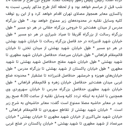
کرده است. رئیس پلیس راهور پایتخت گفت: شروع این طرح از ساعت 24
شب قبل از مراسم خواهد بود و از لحظه آغاز طرح مذکور پلیس نسبت به
پاکسازی معابر همجوار مصلای تهران اقدام خواهد کرد و از این رو توقف
کلیه‌ وسایل نقلیه در محدوده‌های زیر ممنوع خواهد بود. * طول بزرگراه
مدرس از میدان هفت‌تیر تا خروجی بزرگراه حقانی در هر دو مسیر * طول
بزرگراه رسالت از بزرگراه آفریقا تا صیاد شیرازی در هر دو مسیر * طول
خیابان شهید قنبرزاده در حد فاصل بزرگراه رسالت تا خیابان شهید بهشتی
در هر دو مسیر * طول خیابان شهید بهشتی از میدان تختی تا خیابان
قائم‌مقام فراهانی * طول خیابان میرعماد حدفاصل خیابان شهید مطهری تا
شهید بهشتی * طول خیابان شهید مفتح حدفاصل شهید بهشتی تا شهید
مطهری * طول خیابان پاکستان از شهید بهشتی تا بزرگراه مدرس * طول
خیابان‌های هویزه و خرمشهر حدفاصل قنبرزاده تا عشقیار * محدوده ضلع
غربی میدان هفت‌تیر حدفاصل خیابان زهره و قائم‌مقام فراهانی * طول
خیابان شهید مطهری حدفاصل بزرگراه مدرس تا خیابان سهروردی وی
همچنین با اشاره به اینکه تردد کلیه وسایل نقلیه از ساعت 4:30 صبح روز
عید در معابر حاشیه مصلا ممنوع است گفت: معابر حاشیه‌ای به شرح زیر
است. * خیابان شهید بهشتی از تقاطع سهروردی تا قائم‌مقام فراهانی *
خیابان شهید علی‌اکبری از خیابان شهید مطهری تا خیابان بهشتی * خیابان
میرعماد از شهید مطهری تا شهید بهشتی * خیابان پاکستان در ضلع غربی