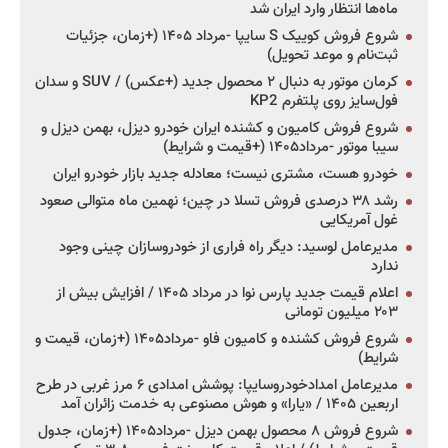
ماه‌ها انتظار وارد ایران شد
شروع فروش کوییک S سایپا -مرداد ۱۴۰۵ (+زمان، جزئیات
ثبت‌نام و موعد تحویل)
کرمان موتور به دنبال ۲ محصول جدید (+عکس) / SUV و سدان
فول‌سایز روی پلتفرم KP2
شروع فروش کامیون و کشنده ایران خودرو دیزل، بهمن دیزل و
سیبا موتور -مرداد۱۴۰۵ (+قیمت و شرایط)
خودرو هست، مشتری نیست؛ معادله جدید بازار خودرو ایران
رشد ۳۸ درصدی فروش تسلا در چین؛ نهمین ماه متوالی صعود
غول آمریکایی
مدیرعامل لوسید: دیگر راه فراری از خودروسازان چینی وجود
ندارد
اعلام قیمت جدید پارس نوا در مرداد ۱۴۰۵ / افزایش بیش از
۲۰۳ میلیون تومانی
شروع فروش کشنده و کامیون فاو -مرداد۱۴۰۵ (+زمان، قیمت و
شرایط)
مدیرعامل امدادخودروسایپا: پوشش امدادی ۶ مرز غربی در طرح
اربعین ۱۴۰۵ / «یارا» و هوش مصنوعی به خدمت زائران آمد
شروع فروش ۸ محصول بهمن دیزل -مرداد۱۴۰۵ (+زمان، جدول