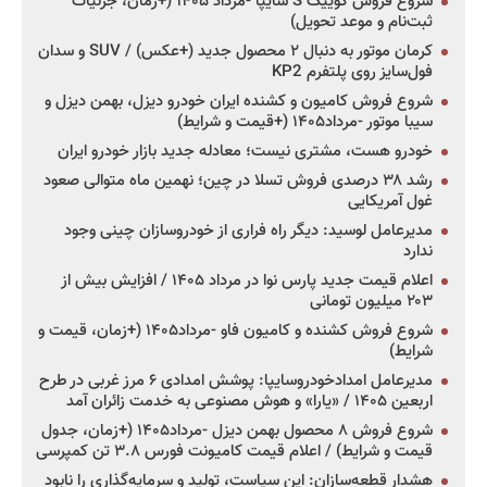
شروع فروش کوییک S سایپا -مرداد ۱۴۰۵ (+زمان، جزئیات
ثبت‌نام و موعد تحویل)
کرمان موتور به دنبال ۲ محصول جدید (+عکس) / SUV و سدان
فول‌سایز روی پلتفرم KP2
شروع فروش کامیون و کشنده ایران خودرو دیزل، بهمن دیزل و
سیبا موتور -مرداد۱۴۰۵ (+قیمت و شرایط)
خودرو هست، مشتری نیست؛ معادله جدید بازار خودرو ایران
رشد ۳۸ درصدی فروش تسلا در چین؛ نهمین ماه متوالی صعود
غول آمریکایی
مدیرعامل لوسید: دیگر راه فراری از خودروسازان چینی وجود
ندارد
اعلام قیمت جدید پارس نوا در مرداد ۱۴۰۵ / افزایش بیش از
۲۰۳ میلیون تومانی
شروع فروش کشنده و کامیون فاو -مرداد۱۴۰۵ (+زمان، قیمت و
شرایط)
مدیرعامل امدادخودروسایپا: پوشش امدادی ۶ مرز غربی در طرح
اربعین ۱۴۰۵ / «یارا» و هوش مصنوعی به خدمت زائران آمد
شروع فروش ۸ محصول بهمن دیزل -مرداد۱۴۰۵ (+زمان، جدول
قیمت و شرایط) / اعلام قیمت کامیونت فورس ۳.۸ تن کمپرسی
هشدار قطعه‌سازان: این سیاست، تولید و سرمایه‌گذاری را نابود