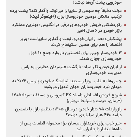
خودرویی پشت آن‌ها نباشد!
دولت دقیقاً چه سهمی از سایپا را می‌تواند واگذار کند؟ پشت پرده
ترکیب مالکان دومین خودروساز ایران (+اینفوگرافیک)
رکوردشکنی فروش خودروهای برقی در انگلیس؛ بهترین عملکرد
بازار خودرو در ۶ سال اخیر
پزشکیان: بعد از ایران‌خودرو، نوبت واگذاری سایپاست؛ وزیر
اقتصاد را هم برای همین استیضاح کردند
۳ خودروساز چینی برای نخستین بار وارد جمع ۱۰ غول
خودروسازی جهان شدند
از ایران‌خودرو تا زامیاد؛ بازگشت علیمردان عظیمی به راس
مدیریت خودروسازی
چینی‌ها به قلب اروپا رسیدند؛ نمایشگاه خودرو پاریس ۲۰۲۶ به
میدان نبرد خودروسازان جهان تبدیل می‌شود
شروع فروش اقساطی زامیاد EX کمپرسی و مسقف -مرداد۱۴۰۵
(+زمان، قیمت و شرایط فروش)
راز واردات ۷۵ هزار خودرو در سال ۱۴۰۵؛ تنظیم بازار یا تضمین
درآمد ۴۲۰ هزار میلیاردی دولت؟
خبر خوب برای خریداران نیسان ترا؛ محموله قطعات پس از
ماه‌ها انتظار وارد ایران شد