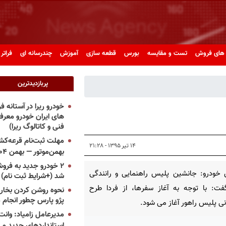
های فروش
تست و مقایسه
بورس
قطعه سازی
آموزش
چندرسانه ای
فراتر 
پربازدیدترین
خودرو ریرا در آستانه 
های ایران خودرو معر
فنی و کاتالوگ ریرا)
مهلت ثبت‌نام قرعه‌کشی
۱۴ تیر ۱۳۹۵ - ۲۱:۲۸
بهمن‌موتور — بهمن ۱۴۰۴
۲ خودرو جدید به فروش
 خودرو: جانشین پلیس راهنمایی و رانندگی
شد (+شرایط ثبت نام)
فت: با توجه به آغاز سفرها، از فردا طرح
نحوه روشن کردن بخاری
پژو پارس چطور انجام 
نی پلیس راهور آغاز می شود.
مدیرعامل زامیاد: وانت 
استانداردهای جدید می