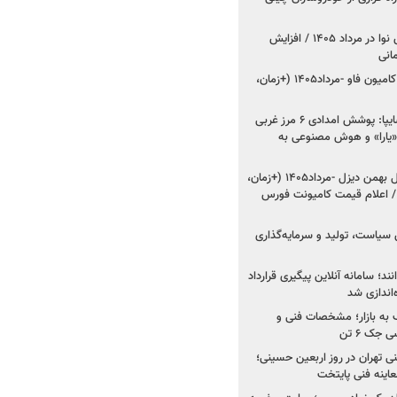
اعلام قیمت جدید پارس نوا در مرداد ۱۴۰۵ / افزایش
شروع فروش کشنده و کامیون فاو -مرداد۱۴۰۵ (+زمان،
مدیرعامل امدادخودروسایپا: پوشش امدادی ۶ مرز غربی
رح اربعین ۱۴۰۵ / «یارا» و هوش مصنوعی به
شروع فروش ۸ محصول بهمن دیزل -مرداد۱۴۰۵ (+زمان،
 اعلام قیمت کامیونت فورس
 سیاست، تولید و سرمایه‌گذاری
نند؛ سامانه آنلاین پیگیری قرارداد
‌اندازی شد
به بازار؛ مشخصات فنی و
جک ۶ تن
اینه فنی تهران در روز اربعین حسینی؛
عاینه فنی پایتخت