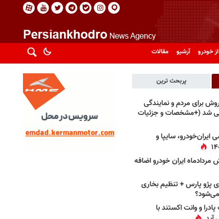
از خودرو
آرشیو
مقالات
پربحث ترین
فروش برای مردم و نمایندگی
فی شد (+مشخصات و جزئیات
 ایران‌خودرو، سایپا و
 مردادماه ایران خودرو اضافه
 پژو پارس + تنظیم بخاری
می‌شود؟
پادرا و وانت اکستند با
 آید