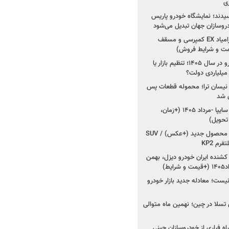
ی
سیدند؛ نمایشگاه خودرو پاریس
شروع فروش اقساطی زامیاد EX کمپرسی و مسقف
راز واردات ۷۵ هزار خودرو در سال ۱۴۰۵؛ تنظیم بازار یا
 نیسان ترا؛ محموله قطعات پس
ان شد
شروع فروش کوییک S سایپا -مرداد ۱۴۰۵ (+زمان،
 تحویل)
کرمان موتور به دنبال ۲ محصول جدید (+عکس) / SUV
رم KP2
شنده ایران خودرو دیزل، بهمن
ط)
ت؛ معادله جدید بازار خودرو
وش تسلا در چین؛ نهمین ماه متوالی
اه فراری از خودروسازان چینی