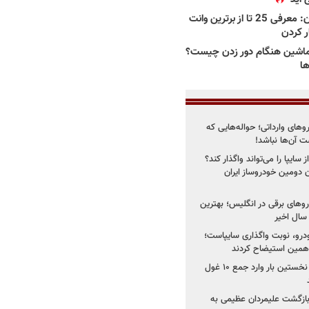
بهترین وانت ها در ایران: معرفی 25 تا از برترین وانت
ار کردن
اشین هنگام دور زدن چیست؟
ها
روهای وارداتی؛ حواله‌هایی که
 آن‌ها نباشد!
سایپا را می‌تواند واگذار کند؟
 دومین خودروساز ایران
های برقی در انگلیس؛ بهترین
خودرو، نوبت واگذاری سایپاست؛
ی همین استیضاح کردند
۳ خودروساز چینی برای نخستین بار وارد جمع ۱۰ غول
د؛ بازگشت علیمردان عظیمی به