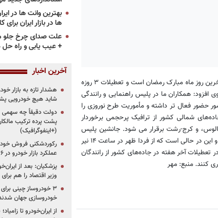
ها در بازار ایران برای ک
علت صدای چرخ جلو م
+ عیب یابی و راه حل 
آخرین اخبار
به گزارش «پرشین خودرو»، سردار موسی امیری، گفت: از آنجا که فردا آخرین روز ماه مبارک رمضان است و تعطیلات ۳ روزه
هشدار تازه به بازار خود
 افزود: همکاران ما در پلیس راهنمایی و رانندگی
شاید هیچ خودرویی پشت
ور حضور فعال تر داشته و مأموریت طرح نوروزی را
دولت دقیقاً چه سهمی از 
جاده‌های شمالی کشور از ترافیک پرحجمی برخوردار
پشت پرده ترکیب مالکان
ری در ۴ محور فیروزکوه، هراز، چالوس، و کرج-رشت برقرار می شود. جانشین پلیس
(+اینفوگرافیک)
راهور ناجا گفت: در این چهار محور تردد هرگونه خودروی سنگین ممنوع و این در حالی است که از فردا ظهر در ساعت ۱۴ نیر
رکوردشکنی فروش خودرو
تعطیلات آخر هفته در جاده‌های کشور از رانندگان
عملکرد بازار خودرو در ۶ سال اخیر
 کنند. منبع: مهر
پزشکیان: بعد از ایران‌
وزیر اقتصاد را هم برا
خودروسازی جهان شدند
از ایران‌خودرو تا زامیا