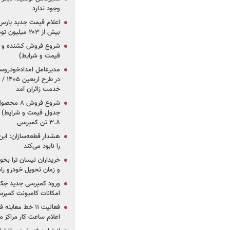
وجود ندارد
بیش از ۲۰۳ میلیون تومانی
قیمت و شرایط)
در ط
خدمت زائران آمد
جدول قیمت و شرایط) /
۳.۸ تن کمپرسی
هشدار قطعه‌سازان: این
را نابود می‌کند
خریداران نیسان ترا بخوا
و زمان تحویل خودرو راه
ورود کمپرسی جدید جک 
امکانات کامیونت کمپرسی 
فعالیت ۱۱ خط مع
اعلام ساعت کار مراکز م