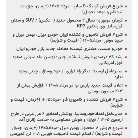
شروع فروش کوییک S سایپا -مرداد ۱۴۰۵ (+زمان، جزئیات
ثبت‌نام و موعد تحویل)
کرمان موتور به دنبال ۲ محصول جدید (+عکس) / SUV و سدان
فول‌سایز روی پلتفرم KP2
شروع فروش کامیون و کشنده ایران خودرو دیزل، بهمن دیزل و
سیبا موتور -مرداد۱۴۰۵ (+قیمت و شرایط)
خودرو هست، مشتری نیست؛ معادله جدید بازار خودرو ایران
رشد ۳۸ درصدی فروش تسلا در چین؛ نهمین ماه متوالی صعود
غول آمریکایی
مدیرعامل لوسید: دیگر راه فراری از خودروسازان چینی وجود
ندارد
اعلام قیمت جدید پارس نوا در مرداد ۱۴۰۵ / افزایش بیش از
۲۰۳ میلیون تومانی
شروع فروش کشنده و کامیون فاو -مرداد۱۴۰۵ (+زمان، قیمت و
شرایط)
مدیرعامل امدادخودروسایپا: پوشش امدادی ۶ مرز غربی در طرح
اربعین ۱۴۰۵ / «یارا» و هوش مصنوعی به خدمت زائران آمد
شروع فروش ۸ محصول بهمن دیزل -مرداد۱۴۰۵ (+زمان، جدول
قیمت و شرایط) / اعلام قیمت کامیونت فورس ۳.۸ تن کمپرسی