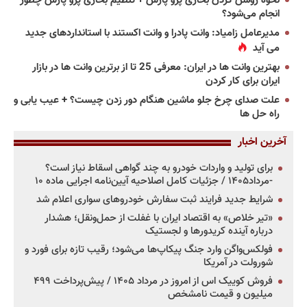
نحوه روشن کردن بخاری پژو پارس + تنظیم بخاری پژو پارس چطور
انجام می‌شود؟
مدیرعامل زامیاد: وانت پادرا و وانت اکستند با استانداردهای جدید
می آید
بهترین وانت ها در ایران: معرفی 25 تا از برترین وانت ها در بازار
ایران برای کار کردن
علت صدای چرخ جلو ماشین هنگام دور زدن چیست؟ + عیب یابی و
راه حل ها
آخرین اخبار
برای تولید و واردات خودرو به چند گواهی اسقاط نیاز است؟
-مرداد۱۴۰۵ / جزئیات کامل اصلاحیه آیین‌نامه اجرایی ماده ۱۰
شرایط جدید فرایند ثبت سفارش خودروهای سواری اعلام شد
«تیر خلاص» به اقتصاد ایران با غفلت از حمل‌ونقل؛ هشدار
درباره آینده کریدورها و لجستیک
فولکس‌واگن وارد جنگ پیکاپ‌ها می‌شود؛ رقیب تازه برای فورد و
شورولت در آمریکا
فروش کوییک اس از امروز در مرداد ۱۴۰۵ / پیش‌پرداخت ۴۹۹
میلیون و قیمت نامشخص