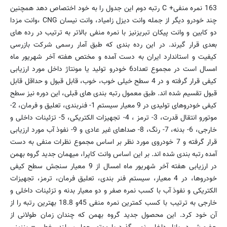
163 نمره منفی+ C رتبه دوم این جدول را به خود اختصاص دهد همچنین
چند خودرو دیگر از جمله وانت دیزل زامیاد، وانت نیسان CNG ،وانت مزدا
دو کابین و وانت پیکان تبریزنیز با نمره منفی بالاتر به ترتیب در رده های
بعدی قرار گیرند. در این رده بندی که طبق آمار رسمی شرکت بازرسی
کیفیت و استاندارد ایران به دست آمده و مختص هفته آخر شهریور ماه
امسال است در مجموع تعداد6 خودرو تولید یا مونتاژ داخل مورد ارزیابی
کیفی قرار گرفته و در 4 سطح خیلی خوب، خوب، قابل قبول و حداقل قابل
قبول تقسیم شده اند. طبق معمول رتبه بندی های قبلی، این دوره نیز سطح
کیفی خودروهای تولیدی در 9 معیار سیستم 1- فنربندی، تعلیق و فرمان، 2-
موتورو انتقال قدرت، 3- ترمز ، 4- تجهیزات الکتریکی، 5- تزئینات داخلی و
خارجی، 6- بدنه، 7- رنگ، 8- صداهای غیر عادی و 9- نفوذ آب مورد ارزیابی
قرار گرفته و 7 خودروی مورد نظر بر اساس مجموع نظرات منفی به دست
آمده رتبه بندی شده اند. بر این اساس وانت کاپرا، میهمان جدید گروه بهمن
در ارزیابی هفته آخر شهریور ماه امسال از 9 معیار سنجش سطح کیفی
خودروها، در 4 معیار، سیستم فنر بندی، تعلیق فرمان، ترمز، تجهیزات
الکتریکی و نفوذ آب با کسب نمره صفر و دو معیار بدنه و تزئینات داخلی و
خارجی به ترتیب با کسب کمترین نمره منفی 45و 18.8 بهترین رتبه را از
آن خود کرد. این محصول جدید گروه بهمن که چندان زمان طولانی از