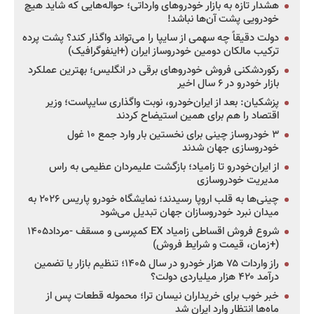
هشدار تازه به بازار خودروهای وارداتی؛ حواله‌هایی که شاید هیچ
خودرویی پشت آن‌ها نباشد!
دولت دقیقاً چه سهمی از سایپا را می‌تواند واگذار کند؟ پشت پرده
ترکیب مالکان دومین خودروساز ایران (+اینفوگرافیک)
رکوردشکنی فروش خودروهای برقی در انگلیس؛ بهترین عملکرد
بازار خودرو در ۶ سال اخیر
پزشکیان: بعد از ایران‌خودرو، نوبت واگذاری سایپاست؛ وزیر
اقتصاد را هم برای همین استیضاح کردند
۳ خودروساز چینی برای نخستین بار وارد جمع ۱۰ غول
خودروسازی جهان شدند
از ایران‌خودرو تا زامیاد؛ بازگشت علیمردان عظیمی به راس
مدیریت خودروسازی
چینی‌ها به قلب اروپا رسیدند؛ نمایشگاه خودرو پاریس ۲۰۲۶ به
میدان نبرد خودروسازان جهان تبدیل می‌شود
شروع فروش اقساطی زامیاد EX کمپرسی و مسقف -مرداد۱۴۰۵
(+زمان، قیمت و شرایط فروش)
راز واردات ۷۵ هزار خودرو در سال ۱۴۰۵؛ تنظیم بازار یا تضمین
درآمد ۴۲۰ هزار میلیاردی دولت؟
خبر خوب برای خریداران نیسان ترا؛ محموله قطعات پس از
ماه‌ها انتظار وارد ایران شد