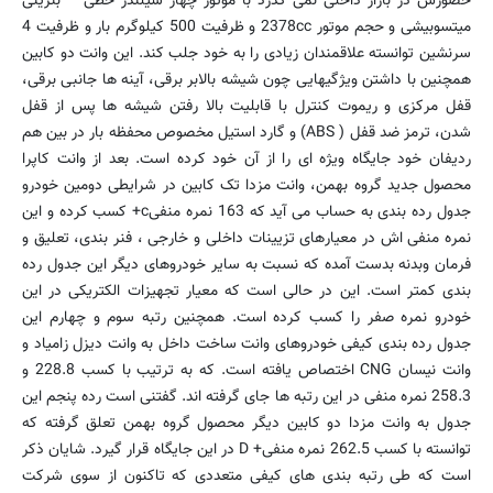
حضورش در بازار داخلی نمی گذرد با موتور چهار سیلندر خطی – بنزینی
میتسوبیشی و حجم موتور 2378cc و ظرفیت 500 کیلوگرم بار و ظرفیت 4
سرنشین توانسته علاقمندان زیادی را به خود جلب کند. این وانت دو کابین
همچنین با داشتن ویژگیهایی چون شیشه بالابر برقی، آینه ها جانبی برقی،
قفل مرکزی و ریموت کنترل با قابلیت بالا رفتن شیشه ها پس از قفل
شدن، ترمز ضد قفل ( ABS) و گارد استیل مخصوص محفظه بار در بین هم
ردیفان خود جایگاه ویژه ای را از آن خود کرده است. بعد از وانت کاپرا
محصول جدید گروه بهمن، وانت مزدا تک کابین در شرایطی دومین خودرو
جدول رده بندی به حساب می آید که 163 نمره منفیc+ کسب کرده و این
نمره منفی اش در معیارهای تزیینات داخلی و خارجی ، فنر بندی، تعلیق و
فرمان وبدنه بدست آمده که نسبت به سایر خودروهای دیگر این جدول رده
بندی کمتر است. این در حالی است که معیار تجهیزات الکتریکی در این
خودرو نمره صفر را کسب کرده است. همچنین رتبه سوم و چهارم این
جدول رده بندی کیفی خودروهای وانت ساخت داخل به وانت دیزل زامیاد و
وانت نیسان CNG اختصاص یافته است. که به ترتیب با کسب 228.8 و
258.3 نمره منفی در این رتبه ها جای گرفته اند. گفتنی است رده پنجم این
جدول به وانت مزدا دو کابین دیگر محصول گروه بهمن تعلق گرفته که
توانسته با کسب 262.5 نمره منفی+ D در این جایگاه قرار گیرد. شایان ذکر
است که طی رتبه بندی های کیفی متعددی که تاکنون از سوی شرکت