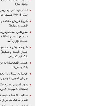
وجود ندارد
بیش از ۲۰۳ میلیون تومانی
قیمت و شرایط)
در ط
خدمت زائران آمد
جدول قیمت و شرایط) /
۳.۸ تن کمپرسی
هشدار قطعه‌سازان: این
را نابود می‌کند
خریداران نیسان ترا بخوا
و زمان تحویل خودرو راه
ورود کمپرسی جدید جک 
امکانات کامیونت کمپرسی 
فعالیت ۱۱ خط مع
اعلام ساعت کار مراکز م