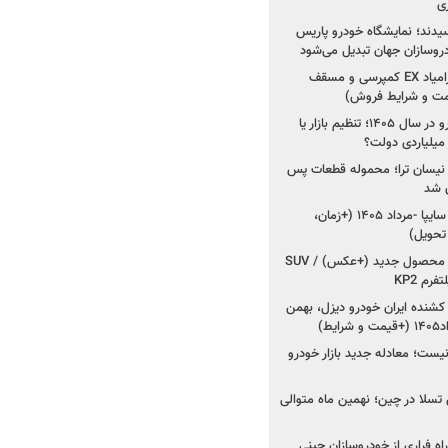
ی
سیدند؛ نمایشگاه خودرو پاریس
شروع فروش اقساطی زامیاد EX کمپرسی و مسقف
راز واردات ۷۵ هزار خودرو در سال ۱۴۰۵؛ تنظیم بازار یا
 نیسان ترا؛ محموله قطعات پس
ان شد
شروع فروش کوییک S سایپا -مرداد ۱۴۰۵ (+زمان،
 تحویل)
کرمان موتور به دنبال ۲ محصول جدید (+عکس) / SUV
رم KP2
شنده ایران خودرو دیزل، بهمن
ط)
ت؛ معادله جدید بازار خودرو
وش تسلا در چین؛ نهمین ماه متوالی
اه فراری از خودروسازان چینی