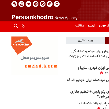
از خودرو
آرشیو
مقالات
پربحث ترین
فروش برای مردم و نمایندگی
فی شد (+مشخصات و جزئیات
 ایران‌خودرو، سایپا و
 مردادماه ایران خودرو اضافه
 پژو پارس + تنظیم بخاری
می‌شود؟
پادرا و وانت اکستند با
 آید