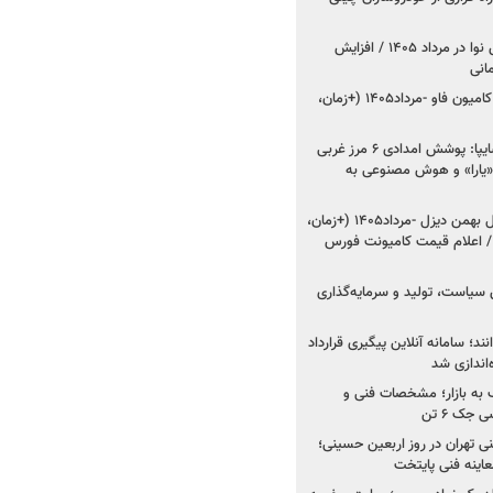
اعلام قیمت جدید پارس نوا در مرداد ۱۴۰۵ / افزایش
شروع فروش کشنده و کامیون فاو -مرداد۱۴۰۵ (+زمان،
مدیرعامل امدادخودروسایپا: پوشش امدادی ۶ مرز غربی
رح اربعین ۱۴۰۵ / «یارا» و هوش مصنوعی به
شروع فروش ۸ محصول بهمن دیزل -مرداد۱۴۰۵ (+زمان،
 اعلام قیمت کامیونت فورس
 سیاست، تولید و سرمایه‌گذاری
نند؛ سامانه آنلاین پیگیری قرارداد
‌اندازی شد
به بازار؛ مشخصات فنی و
جک ۶ تن
اینه فنی تهران در روز اربعین حسینی؛
عاینه فنی پایتخت