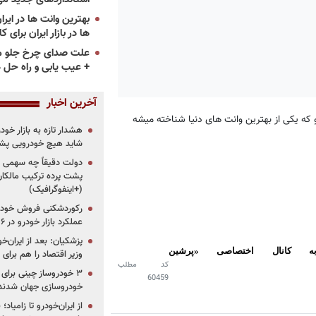
ها در بازار ایران برای ک
علت صدای چرخ جلو م
+ عیب یابی و راه حل 
آخرین اخبار
هشدار تازه به بازار خود
شاید هیچ خودرویی پشت
دولت دقیقاً چه سهمی از 
پشت پرده ترکیب مالکان
(+اینفوگرافیک)
رکوردشکنی فروش خودرو
عملکرد بازار خودرو در ۶ سال اخیر
پزشکیان: بعد از ایران‌
ه کانال اختصاصی «پرشین
وزیر اقتصاد را هم برا
کد مطلب
60459
خودروسازی جهان شدند
از ایران‌خودرو تا زامیا