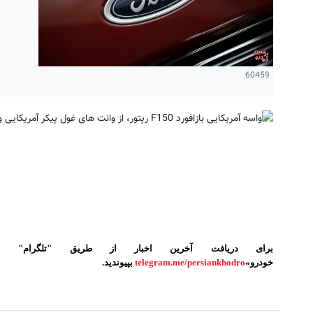
60459
برای دریافت آخرین اخبار از طریق "تلگرام" ب
خودرو»
telegram.me/persiankhodro
بپیوندید.