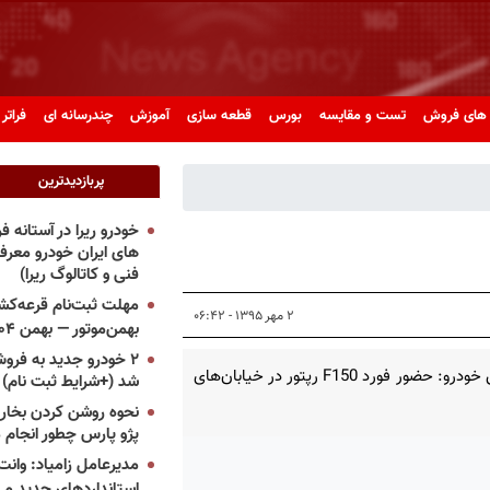
های فروش
تست و مقایسه
بورس
قطعه سازی
آموزش
چندرسانه ای
فراتر 
پربازدیدترین
خودرو ریرا در آستانه 
های ایران خودرو معر
فنی و کاتالوگ ریرا)
مهلت ثبت‌نام قرعه‌کشی
۲ مهر ۱۳۹۵ - ۰۶:۴۲
بهمن‌موتور — بهمن ۱۴۰۴
۲ خودرو جدید به فروش
پرشین خودرو: حضور فورد F150 رپتور در خیابان‌های
شد (+شرایط ثبت نام)
نحوه روشن کردن بخاری
پژو پارس چطور انجام 
مدیرعامل زامیاد: وانت 
استانداردهای جدید می