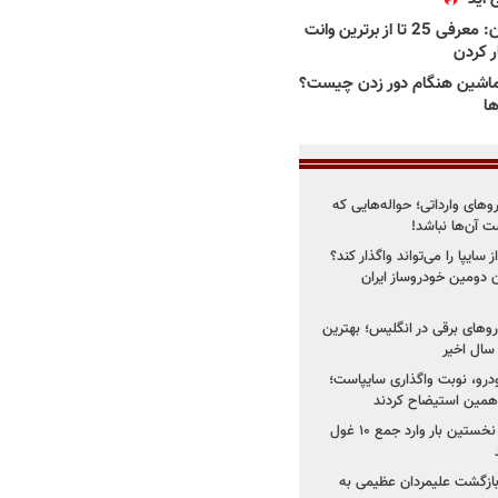
بهترین وانت ها در ایران: معرفی 25 تا از برترین وانت
ار کردن
اشین هنگام دور زدن چیست؟
ها
روهای وارداتی؛ حواله‌هایی که
 آن‌ها نباشد!
سایپا را می‌تواند واگذار کند؟
 دومین خودروساز ایران
های برقی در انگلیس؛ بهترین
خودرو، نوبت واگذاری سایپاست؛
ی همین استیضاح کردند
۳ خودروساز چینی برای نخستین بار وارد جمع ۱۰ غول
د؛ بازگشت علیمردان عظیمی به