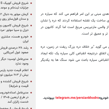
جزئیات ثبت‌نام و موعد
دی مبنی بر این امر فراهم می کند که سیاره در
و سدان فول‌سایز روی پلتف
ی ساخت یک نقشه استفاده کردند که دره را نشان
شروع فروش کامیون و ک
وچک‌تر از والس مارنیریس مریخ است اما گرند کانیون در
دیزل و سیبا موتور -مرداد۱۴۰۵ (+قیمت و شرای
 تر و عمیق تر است.
خودرو هست، مشتری نیس
ایران
 می گوید "بر خلاف دره بزرگ ریفت در زمین، دره
رشد ۳۸ درصدی فر
صعود غول آمریکایی
اتفاق درنتیجه انقباض کلی سیاره یک تکه ایجاد
مدیرعامل لوسید: دیگر ر
انقباض سیاره باعث می شود سنگ ها به یکدیگر
وجود ندارد
بیش از ۲۰۳ میلیون تومانی
قیمت و شرایط)
در ط
خودرو»
telegram.me/persiankhodro
بپیوندید.
خدمت زائران آمد