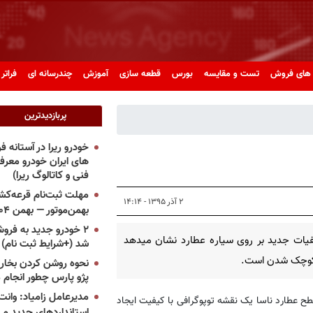
های فروش
تست و مقایسه
بورس
قطعه سازی
آموزش
چندرسانه ای
فراتر 
پربازدیدترین
خودرو ریرا در آستانه 
های ایران خودرو معر
فنی و کاتالوگ ریرا)
مهلت ثبت‌نام قرعه‌کشی
۲ آذر ۱۳۹۵ - ۱۴:۱۴
بهمن‌موتور — بهمن ۱۴۰۴
۲ خودرو جدید به فروش
یات جدید بر روی سیاره عطارد نشان میدهد
شد (+شرایط ثبت نام)
 کوچک شدن است.
نحوه روشن کردن بخاری
پژو پارس چطور انجام 
مدیرعامل زامیاد: وانت 
طح عطارد ناسا یک نقشه توپوگرافی با کیفیت ایجاد
استانداردهای جدید می