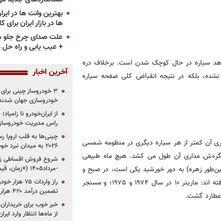
ها در بازار ایران برای ک
علت صدای چرخ جلو م
+ عیب یابی و راه حل 
دهد سیاره در حال کوچک شدن است. برخلاف دره
آخرین اخبار
نشده، بلکه در نتیجه انقباض کلی صفحه سیاره
خودروسازی جهان شدند
از ایران‌خودرو تا زامیا
راس مدیریت خودروساز
چینی‌ها به قلب اروپا ر
ی آن کمتر از هر سیاره دیگری در منظومه شمسی
۲۰۲۶ به میدان نبرد خودروسازان جهان تبدیل می‌شود
ین که به آن نگاه می‌کنید به نظر می‌رسد حدود ۱۱۶ روز گردش مداری آن طول می کشد. هیچ ماه طبیعی
مین‌طور زهره) به دور خورشید یکی است، در صبح و
-مرداد۱۴۰۵ (+زمان، قیمت و شرایط فروش)
غروب در آسمان زمین دیده می شود. دو فضاپیما تا کنون به عطارد رفته اند: مارینر ۱۰ در سال ۱۹۷۴ و ۱۹۷۵؛ و مسنجر
تضمین درآمد ۴۲۰ هزار میلیاردی دولت؟
خبر خوب برای خریداران
از ماه‌ها انتظار وارد ایر