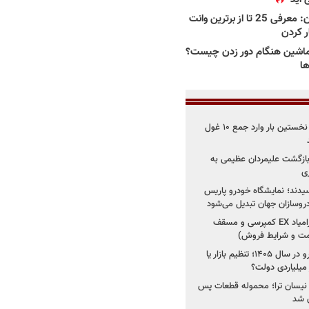
بهترین وانت ها در ایران: معرفی 25 تا از برترین وانت
ار کردن
اشین هنگام دور زدن چیست؟
ها
۳ خودروساز چینی برای نخستین بار وارد جمع ۱۰ غول
د؛ بازگشت علیمردان عظیمی به
ی
سیدند؛ نمایشگاه خودرو پاریس
شروع فروش اقساطی زامیاد EX کمپرسی و مسقف
راز واردات ۷۵ هزار خودرو در سال ۱۴۰۵؛ تنظیم بازار یا
 نیسان ترا؛ محموله قطعات پس
ان شد