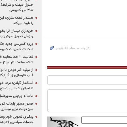
جدول قیمت و شرایط) /
۳.۸ تن کمپرسی
هشدار قطعه‌سازان: این
را نابود می‌کند
خریداران نیسان ترا بخوا
و زمان تحویل خودرو راه
ورود کمپرسی جدید جک 
امکانات کامیونت کمپرسی 
فعالیت ۱۱ خط مع
اعلام ساعت کار مراکز م
از تولید فنر خودرو تا ت
قلب فنرسازی زر گلپایگا
استاندار گیلان: تردد خو
۵ استان شمالی بلامانع شد
ماشاله وردینی مدیرعا
سبز دولت برای نوسازی 
پیگیری تحویل خودروهای
خدمات سراسری (+راهنم