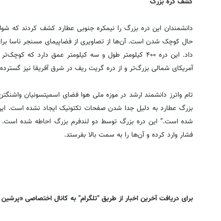
کشف دره بزرگ
دانشمندان این دره بزرگ را نیمکره جنوبی عطارد کشف کردند که شواه
حال کوچک شدن است. آن‌ها از تصاویری از فضاپیمای مسنجر ناسا برا
داد. این دره ۴۰۰ کیلومتر طول و سه کیلومتر عمق دارد که ک
آمریکای شمالی بزرگ‌تر و از دره گریت ریف در شرق آفریقا نیز گسترده
تام واترز دانشمند ارشد در موزه ملی هوا فضای اسمیتسونیان واشنگتن
بزرگ عطارد به دلیل جدا شدن صفحات تکتونیک ایجاد نشده است. این 
شده است.” این دره بزرگ توسط دو لندفرم بزرگ احاطه شده است. 
فشار وارد کرده و آن‌ها را به سمت بالا بفرستد.
برای دریافت آخرین اخبار از طریق "تلگرام" به کانال اختصاصی «پرشین 