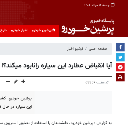
جمعه ۱۶ مرداد ۱۴۰۵
پرشین خودرو
اخبار خودرو
طرح 
صفحه اصلی
آرشیو اخبار
آیا انقباض عطارد این سیاره رانابود میکند؟!
کد مطلب
63357
پرشین خودرو: کشف
این سیاره در حال
به گزارش «پرشین خودرو»، دانشمندان با استفاده از تصاویر استریوی س