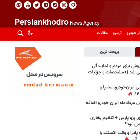
از خودرو
آرشیو
مقالات
پربحث ترین
فروش برای مردم و نمایندگی
فی شد (+مشخصات و جزئیات
 ایران‌خودرو، سایپا و
 مردادماه ایران خودرو اضافه
 پژو پارس + تنظیم بخاری
می‌شود؟
پادرا و وانت اکستند با
 آید