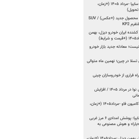
شروع فروش کوییک S سایپا -مرداد ۱۴۰۵ (+زمان،
 تحویل)
کرمان موتور به دنبال ۲ محصول جدید (+عکس) / SUV
رم KP2
شنده ایران خودرو دیزل، بهمن
ط)
ت؛ معادله جدید بازار خودرو
وش تسلا در چین؛ نهمین ماه متوالی
اه فراری از خودروسازان چینی
اعلام قیمت جدید پارس نوا در مرداد ۱۴۰۵ / افزایش
شروع فروش کشنده و کامیون فاو -مرداد۱۴۰۵ (+زمان،
مدیرعامل امدادخودروسایپا: پوشش امدادی ۶ مرز غربی
رح اربعین ۱۴۰۵ / «یارا» و هوش مصنوعی به
شروع فروش ۸ محصول بهمن دیزل -مرداد۱۴۰۵ (+زمان،