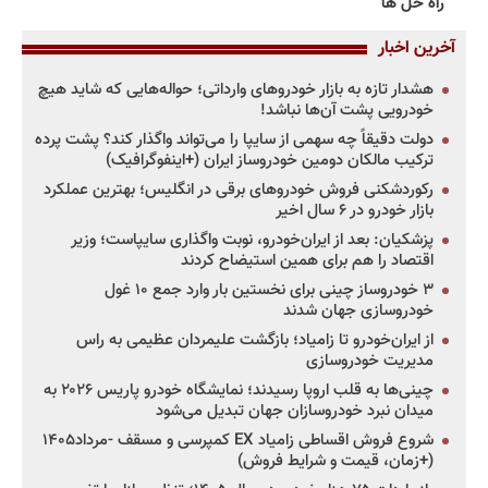
راه حل ها
آخرین اخبار
هشدار تازه به بازار خودروهای وارداتی؛ حواله‌هایی که شاید هیچ
خودرویی پشت آن‌ها نباشد!
دولت دقیقاً چه سهمی از سایپا را می‌تواند واگذار کند؟ پشت پرده
ترکیب مالکان دومین خودروساز ایران (+اینفوگرافیک)
رکوردشکنی فروش خودروهای برقی در انگلیس؛ بهترین عملکرد
بازار خودرو در ۶ سال اخیر
پزشکیان: بعد از ایران‌خودرو، نوبت واگذاری سایپاست؛ وزیر
اقتصاد را هم برای همین استیضاح کردند
۳ خودروساز چینی برای نخستین بار وارد جمع ۱۰ غول
خودروسازی جهان شدند
از ایران‌خودرو تا زامیاد؛ بازگشت علیمردان عظیمی به راس
مدیریت خودروسازی
چینی‌ها به قلب اروپا رسیدند؛ نمایشگاه خودرو پاریس ۲۰۲۶ به
میدان نبرد خودروسازان جهان تبدیل می‌شود
شروع فروش اقساطی زامیاد EX کمپرسی و مسقف -مرداد۱۴۰۵
(+زمان، قیمت و شرایط فروش)