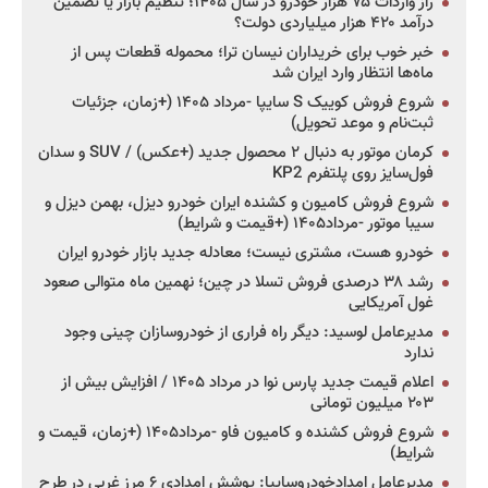
راز واردات ۷۵ هزار خودرو در سال ۱۴۰۵؛ تنظیم بازار یا تضمین
درآمد ۴۲۰ هزار میلیاردی دولت؟
خبر خوب برای خریداران نیسان ترا؛ محموله قطعات پس از
ماه‌ها انتظار وارد ایران شد
شروع فروش کوییک S سایپا -مرداد ۱۴۰۵ (+زمان، جزئیات
ثبت‌نام و موعد تحویل)
کرمان موتور به دنبال ۲ محصول جدید (+عکس) / SUV و سدان
فول‌سایز روی پلتفرم KP2
شروع فروش کامیون و کشنده ایران خودرو دیزل، بهمن دیزل و
سیبا موتور -مرداد۱۴۰۵ (+قیمت و شرایط)
خودرو هست، مشتری نیست؛ معادله جدید بازار خودرو ایران
رشد ۳۸ درصدی فروش تسلا در چین؛ نهمین ماه متوالی صعود
غول آمریکایی
مدیرعامل لوسید: دیگر راه فراری از خودروسازان چینی وجود
ندارد
اعلام قیمت جدید پارس نوا در مرداد ۱۴۰۵ / افزایش بیش از
۲۰۳ میلیون تومانی
شروع فروش کشنده و کامیون فاو -مرداد۱۴۰۵ (+زمان، قیمت و
شرایط)
مدیرعامل امدادخودروسایپا: پوشش امدادی ۶ مرز غربی در طرح