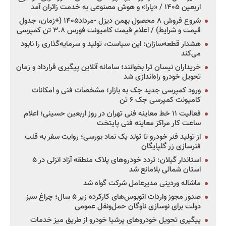
اربعین ۱۴۰۵ / «یارا» و هوش مصنوعی به خدمت زائران آمد
شروع فروش ۸ محصول بهمن دیزل -مرداد۱۴۰۵ (+زمان، جدول
قیمت و شرایط) / اعلام قیمت کامیونت فورس ۳.۸ تن کمپرسی
هشدار قطعه‌سازان: این سیاست، تولید و سرمایه‌گذاری را نابود
می‌کند
خریداران نیسان ترا بخوانند؛ سامانه آنلاین پیگیری قرارداد و زمان
تحویل خودرو راه‌اندازی شد
ورود کمپرسی جدید جک به بازار؛ مشخصات فنی و امکانات
کامیونت کمپرسی جک ۶ تن
فعالیت ۱۱ خط معاینه فنی تهران در روز اربعین حسینی؛ اعلام
ساعت کار مراکز معاینه فنی پایتخت
از تولید فنر خودرو تا تولد یک نماد بورسی؛ روایت سفر به قلب
فنرسازی زر گلپایگان
استاندار گیلان: تردد خودروهای پلاک منطقه آزاد انزلی در ۵
استان شمالی بلامانع شد
ماشاله وردینی مدیرعامل شرکت گواه شد
صدور مجوز واردات اتوبوس‌های کارکرده زیر ۵ سال؛ چراغ سبز
دولت برای نوسازی ناوگان حمل‌ونقل عمومی
پیگیری تحویل خودروهای پرشیا خودرو از طریق میز خدمات