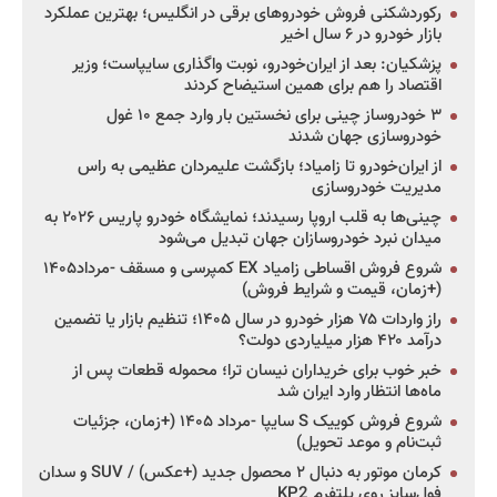
رکوردشکنی فروش خودروهای برقی در انگلیس؛ بهترین عملکرد
بازار خودرو در ۶ سال اخیر
پزشکیان: بعد از ایران‌خودرو، نوبت واگذاری سایپاست؛ وزیر
اقتصاد را هم برای همین استیضاح کردند
۳ خودروساز چینی برای نخستین بار وارد جمع ۱۰ غول
خودروسازی جهان شدند
از ایران‌خودرو تا زامیاد؛ بازگشت علیمردان عظیمی به راس
مدیریت خودروسازی
چینی‌ها به قلب اروپا رسیدند؛ نمایشگاه خودرو پاریس ۲۰۲۶ به
میدان نبرد خودروسازان جهان تبدیل می‌شود
شروع فروش اقساطی زامیاد EX کمپرسی و مسقف -مرداد۱۴۰۵
(+زمان، قیمت و شرایط فروش)
راز واردات ۷۵ هزار خودرو در سال ۱۴۰۵؛ تنظیم بازار یا تضمین
درآمد ۴۲۰ هزار میلیاردی دولت؟
خبر خوب برای خریداران نیسان ترا؛ محموله قطعات پس از
ماه‌ها انتظار وارد ایران شد
شروع فروش کوییک S سایپا -مرداد ۱۴۰۵ (+زمان، جزئیات
ثبت‌نام و موعد تحویل)
کرمان موتور به دنبال ۲ محصول جدید (+عکس) / SUV و سدان
فول‌سایز روی پلتفرم KP2