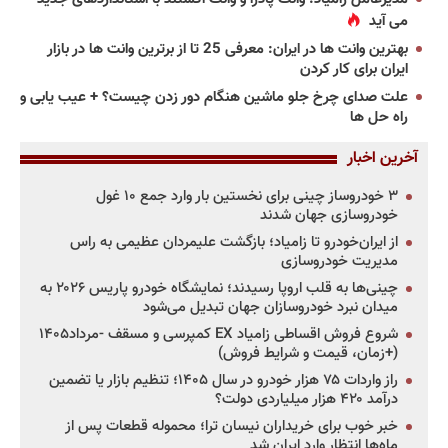
می آید
بهترین وانت ها در ایران: معرفی 25 تا از برترین وانت ها در بازار
ایران برای کار کردن
علت صدای چرخ جلو ماشین هنگام دور زدن چیست؟ + عیب یابی و
راه حل ها
آخرین اخبار
۳ خودروساز چینی برای نخستین بار وارد جمع ۱۰ غول
خودروسازی جهان شدند
از ایران‌خودرو تا زامیاد؛ بازگشت علیمردان عظیمی به راس
مدیریت خودروسازی
چینی‌ها به قلب اروپا رسیدند؛ نمایشگاه خودرو پاریس ۲۰۲۶ به
میدان نبرد خودروسازان جهان تبدیل می‌شود
شروع فروش اقساطی زامیاد EX کمپرسی و مسقف -مرداد۱۴۰۵
(+زمان، قیمت و شرایط فروش)
راز واردات ۷۵ هزار خودرو در سال ۱۴۰۵؛ تنظیم بازار یا تضمین
درآمد ۴۲۰ هزار میلیاردی دولت؟
خبر خوب برای خریداران نیسان ترا؛ محموله قطعات پس از
ماه‌ها انتظار وارد ایران شد