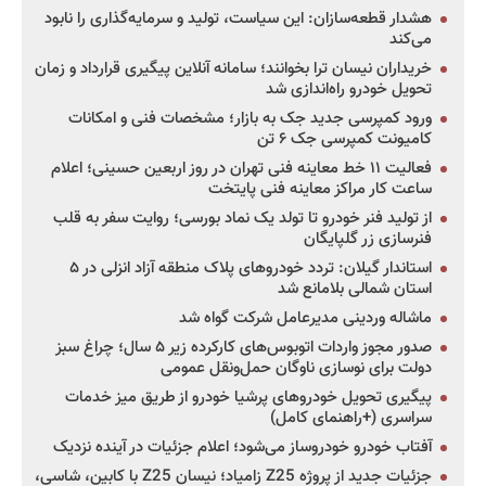
هشدار قطعه‌سازان: این سیاست، تولید و سرمایه‌گذاری را نابود
می‌کند
خریداران نیسان ترا بخوانند؛ سامانه آنلاین پیگیری قرارداد و زمان
تحویل خودرو راه‌اندازی شد
ورود کمپرسی جدید جک به بازار؛ مشخصات فنی و امکانات
کامیونت کمپرسی جک ۶ تن
فعالیت ۱۱ خط معاینه فنی تهران در روز اربعین حسینی؛ اعلام
ساعت کار مراکز معاینه فنی پایتخت
از تولید فنر خودرو تا تولد یک نماد بورسی؛ روایت سفر به قلب
فنرسازی زر گلپایگان
استاندار گیلان: تردد خودروهای پلاک منطقه آزاد انزلی در ۵
استان شمالی بلامانع شد
ماشاله وردینی مدیرعامل شرکت گواه شد
صدور مجوز واردات اتوبوس‌های کارکرده زیر ۵ سال؛ چراغ سبز
دولت برای نوسازی ناوگان حمل‌ونقل عمومی
پیگیری تحویل خودروهای پرشیا خودرو از طریق میز خدمات
سراسری (+راهنمای کامل)
آفتاب خودرو خودروساز می‌شود؛ اعلام جزئیات در آینده نزدیک
جزئیات جدید از پروژه Z25 زامیاد؛ نیسان Z25 با کابین، شاسی،