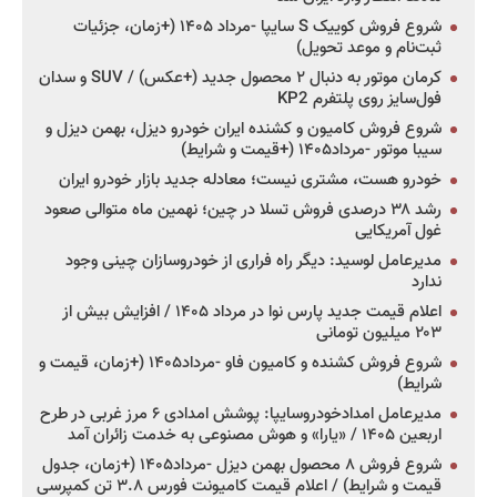
شروع فروش کوییک S سایپا -مرداد ۱۴۰۵ (+زمان، جزئیات
ثبت‌نام و موعد تحویل)
کرمان موتور به دنبال ۲ محصول جدید (+عکس) / SUV و سدان
فول‌سایز روی پلتفرم KP2
شروع فروش کامیون و کشنده ایران خودرو دیزل، بهمن دیزل و
سیبا موتور -مرداد۱۴۰۵ (+قیمت و شرایط)
خودرو هست، مشتری نیست؛ معادله جدید بازار خودرو ایران
رشد ۳۸ درصدی فروش تسلا در چین؛ نهمین ماه متوالی صعود
غول آمریکایی
مدیرعامل لوسید: دیگر راه فراری از خودروسازان چینی وجود
ندارد
اعلام قیمت جدید پارس نوا در مرداد ۱۴۰۵ / افزایش بیش از
۲۰۳ میلیون تومانی
شروع فروش کشنده و کامیون فاو -مرداد۱۴۰۵ (+زمان، قیمت و
شرایط)
مدیرعامل امدادخودروسایپا: پوشش امدادی ۶ مرز غربی در طرح
اربعین ۱۴۰۵ / «یارا» و هوش مصنوعی به خدمت زائران آمد
شروع فروش ۸ محصول بهمن دیزل -مرداد۱۴۰۵ (+زمان، جدول
قیمت و شرایط) / اعلام قیمت کامیونت فورس ۳.۸ تن کمپرسی