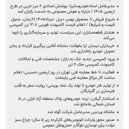
مدیرعامل امدادخودروسایپا: پوشش امدادی ۶ مرز غربی در طرح
اربعین ۱۴۰۵ / «یارا» و هوش مصنوعی به خدمت زائران آمد
شروع فروش ۸ محصول بهمن دیزل -مرداد۱۴۰۵ (+زمان، جدول
قیمت و شرایط) / اعلام قیمت کامیونت فورس ۳.۸ تن کمپرسی
هشدار قطعه‌سازان: این سیاست، تولید و سرمایه‌گذاری را نابود
می‌کند
خریداران نیسان ترا بخوانند؛ سامانه آنلاین پیگیری قرارداد و زمان
تحویل خودرو راه‌اندازی شد
ورود کمپرسی جدید جک به بازار؛ مشخصات فنی و امکانات
کامیونت کمپرسی جک ۶ تن
فعالیت ۱۱ خط معاینه فنی تهران در روز اربعین حسینی؛ اعلام
ساعت کار مراکز معاینه فنی پایتخت
از تولید فنر خودرو تا تولد یک نماد بورسی؛ روایت سفر به قلب
فنرسازی زر گلپایگان
استاندار گیلان: تردد خودروهای پلاک منطقه آزاد انزلی در ۵
استان شمالی بلامانع شد
ماشاله وردینی مدیرعامل شرکت گواه شد
صدور مجوز واردات اتوبوس‌های کارکرده زیر ۵ سال؛ چراغ سبز
دولت برای نوسازی ناوگان حمل‌ونقل عمومی