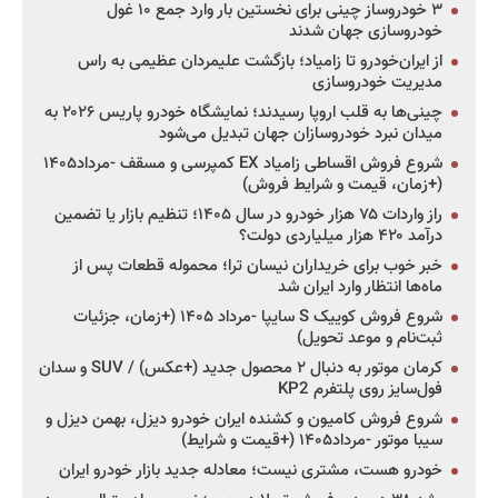
۳ خودروساز چینی برای نخستین بار وارد جمع ۱۰ غول
خودروسازی جهان شدند
از ایران‌خودرو تا زامیاد؛ بازگشت علیمردان عظیمی به راس
مدیریت خودروسازی
چینی‌ها به قلب اروپا رسیدند؛ نمایشگاه خودرو پاریس ۲۰۲۶ به
میدان نبرد خودروسازان جهان تبدیل می‌شود
شروع فروش اقساطی زامیاد EX کمپرسی و مسقف -مرداد۱۴۰۵
(+زمان، قیمت و شرایط فروش)
راز واردات ۷۵ هزار خودرو در سال ۱۴۰۵؛ تنظیم بازار یا تضمین
درآمد ۴۲۰ هزار میلیاردی دولت؟
خبر خوب برای خریداران نیسان ترا؛ محموله قطعات پس از
ماه‌ها انتظار وارد ایران شد
شروع فروش کوییک S سایپا -مرداد ۱۴۰۵ (+زمان، جزئیات
ثبت‌نام و موعد تحویل)
کرمان موتور به دنبال ۲ محصول جدید (+عکس) / SUV و سدان
فول‌سایز روی پلتفرم KP2
شروع فروش کامیون و کشنده ایران خودرو دیزل، بهمن دیزل و
سیبا موتور -مرداد۱۴۰۵ (+قیمت و شرایط)
خودرو هست، مشتری نیست؛ معادله جدید بازار خودرو ایران