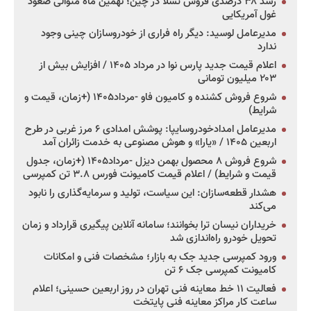
رشد ۳۸ درصدی فروش تسلا در چین؛ نهمین ماه متوالی صعود
غول آمریکایی
مدیرعامل لوسید: دیگر راه فراری از خودروسازان چینی وجود
ندارد
اعلام قیمت جدید پارس نوا در مرداد ۱۴۰۵ / افزایش بیش از
۲۰۳ میلیون تومانی
شروع فروش کشنده و کامیون فاو -مرداد۱۴۰۵ (+زمان، قیمت و
شرایط)
مدیرعامل امدادخودروسایپا: پوشش امدادی ۶ مرز غربی در طرح
اربعین ۱۴۰۵ / «یارا» و هوش مصنوعی به خدمت زائران آمد
شروع فروش ۸ محصول بهمن دیزل -مرداد۱۴۰۵ (+زمان، جدول
قیمت و شرایط) / اعلام قیمت کامیونت فورس ۳.۸ تن کمپرسی
هشدار قطعه‌سازان: این سیاست، تولید و سرمایه‌گذاری را نابود
می‌کند
خریداران نیسان ترا بخوانند؛ سامانه آنلاین پیگیری قرارداد و زمان
تحویل خودرو راه‌اندازی شد
ورود کمپرسی جدید جک به بازار؛ مشخصات فنی و امکانات
کامیونت کمپرسی جک ۶ تن
فعالیت ۱۱ خط معاینه فنی تهران در روز اربعین حسینی؛ اعلام
ساعت کار مراکز معاینه فنی پایتخت