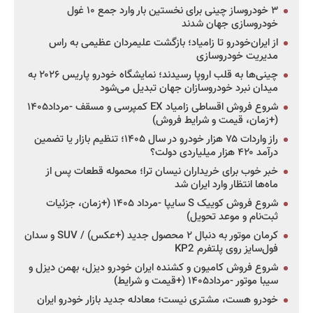
۳ خودروساز چینی برای نخستین بار وارد جمع ۱۰ غول
خودروسازی جهان شدند
از ایران‌خودرو تا زامیاد؛ بازگشت علیمردان عظیمی به راس
مدیریت خودروسازی
چینی‌ها به قلب اروپا رسیدند؛ نمایشگاه خودرو پاریس ۲۰۲۶ به
میدان نبرد خودروسازان جهان تبدیل می‌شود
شروع فروش اقساطی زامیاد EX کمپرسی و مسقف -مرداد۱۴۰۵
(+زمان، قیمت و شرایط فروش)
راز واردات ۷۵ هزار خودرو در سال ۱۴۰۵؛ تنظیم بازار یا تضمین
درآمد ۴۲۰ هزار میلیاردی دولت؟
خبر خوب برای خریداران نیسان ترا؛ محموله قطعات پس از
ماه‌ها انتظار وارد ایران شد
شروع فروش کوییک S سایپا -مرداد ۱۴۰۵ (+زمان، جزئیات
ثبت‌نام و موعد تحویل)
کرمان موتور به دنبال ۲ محصول جدید (+عکس) / SUV و سدان
فول‌سایز روی پلتفرم KP2
شروع فروش کامیون و کشنده ایران خودرو دیزل، بهمن دیزل و
سیبا موتور -مرداد۱۴۰۵ (+قیمت و شرایط)
خودرو هست، مشتری نیست؛ معادله جدید بازار خودرو ایران