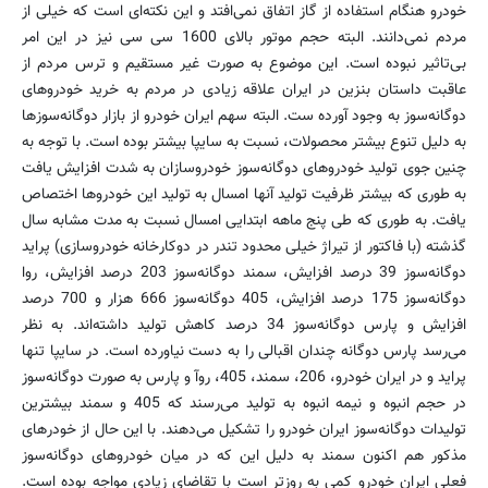
خودرو هنگام استفاده از گاز اتفاق نمی‌افتد و این نکته‌ای است که خیلی از
مردم نمی‌دانند. البته حجم موتور بالای 1600 سی سی نیز در این امر
بی‌تاثیر نبوده است. این موضوع به صورت غیر مستقیم و ترس مردم از
عاقبت داستان بنزین در ایران علاقه زیادی در مردم به خرید خودروهای
دوگانه‌سوز به وجود آورده ست. البته سهم ایران خودرو از بازار دوگانه‌سوزها
به دلیل تنوع بیشتر محصولات، نسبت به سایپا بیشتر بوده است. با توجه به
چنین جوی تولید خودروهای دوگانه‌سوز خودروسازان به شدت افزایش یافت
به طوری که بیشتر ظرفیت تولید آنها امسال به تولید این خودروها اختصاص
یافت. به طوری که طی پنج ماهه ابتدایی امسال نسبت به مدت مشابه سال
گذشته (با فاکتور از تیراژ خیلی محدود تندر در دوکارخانه خودروسازی) پراید
دوگانه‌سوز 39 درصد افزایش، سمند دوگانه‌سوز 203 درصد افزایش، روا
دوگانه‌سوز 175 درصد افزایش، 405 دوگانه‌سوز 666 هزار و 700 درصد
افزایش و پارس دوگانه‌سوز 34 درصد کاهش تولید داشته‌اند. به نظر
می‌رسد پارس دوگانه چندان اقبالی را به دست نیاورده است. در سایپا تنها
پراید و در ایران خودرو، 206، سمند، 405، روآ و پارس به صورت دوگانه‌سوز
در حجم انبوه و نیمه انبوه به تولید می‌رسند که 405 و سمند بیشترین
تولیدات دوگانه‌سوز ایران خودرو را تشکیل می‌دهند. با این حال از خودرهای
مذکور هم اکنون سمند به دلیل این که در میان خودروهای دوگانه‌سوز
فعلی ایران خودرو کمی به روز‌تر است با تقاضای زیادی مواجه بوده است.