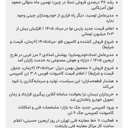
رشد ۳۸ درصدی فروش تسلا در چین؛ نهمین ماه متوالی صعود
غول آمریکایی
مدیرعامل لوسید: دیگر راه فراری از خودروسازان چینی وجود
ندارد
اعلام قیمت جدید پارس نوا در مرداد ۱۴۰۵ / افزایش بیش از
۲۰۳ میلیون تومانی
شروع فروش کشنده و کامیون فاو -مرداد۱۴۰۵ (+زمان، قیمت و
شرایط)
مدیرعامل امدادخودروسایپا: پوشش امدادی ۶ مرز غربی در طرح
اربعین ۱۴۰۵ / «یارا» و هوش مصنوعی به خدمت زائران آمد
شروع فروش ۸ محصول بهمن دیزل -مرداد۱۴۰۵ (+زمان، جدول
قیمت و شرایط) / اعلام قیمت کامیونت فورس ۳.۸ تن کمپرسی
هشدار قطعه‌سازان: این سیاست، تولید و سرمایه‌گذاری را نابود
می‌کند
خریداران نیسان ترا بخوانند؛ سامانه آنلاین پیگیری قرارداد و زمان
تحویل خودرو راه‌اندازی شد
ورود کمپرسی جدید جک به بازار؛ مشخصات فنی و امکانات
کامیونت کمپرسی جک ۶ تن
فعالیت ۱۱ خط معاینه فنی تهران در روز اربعین حسینی؛ اعلام
ساعت کار مراکز معاینه فنی پایتخت