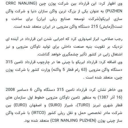
وی اظهار کرد: این قرارداد بین شرکت پوژن چین (CRRC NANJING
PUZHEN) به عنوان یکی از بزرگ ترین واگن سازان دنیا و شرکت واگن
سازی ایریکو(شرکت توسعه صنایع ریلی ایران) برای ساخت و
تست(آزمایش) 215 دستگاه واگن مترویی در ایران منعقد شده است.
رجب صلاحی، ابراز امیدواری کرد که اجرایی شدن این قرارداد در آینده ای
نزدیک بر تقویت بنیه صنعت داخلی برای تولید ناوگان مترویی و نیز
اشتغال زایی در کشور تأثیر چشمگیری خواهد گذاشت.
وی اضافه کرد: قرارداد ایریکو با چینی ها در چارچوب قرارداد تامین 315
دستگاه واگن مترویی (63 رام قطار 5 واگنه) وزارت کشور با شرکت پوژن
چین، منعقد شده است .
وی خاطر نشان کرد: قرارداد تامین 315 دستگاه واگن 6 دسامبر 2008
(16 آذر 1387) به منظور تامین ناوگان مترویی خطوط اول سازمان های
قطار شهری تبریز (TURO)، شیراز (SURO) و اصفهان (EURO) بین
شرکت مادر تخصصی حمل و نقل ریلی کشور (IRTCO) با شرکت واگن
ساز چینی پوژن (CSR NANJING PUZHEN) منعقد شده بود.