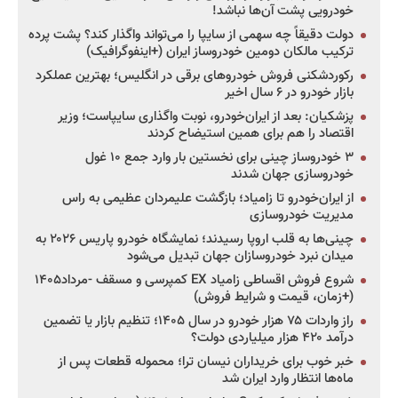
خودرویی پشت آن‌ها نباشد!
دولت دقیقاً چه سهمی از سایپا را می‌تواند واگذار کند؟ پشت پرده
ترکیب مالکان دومین خودروساز ایران (+اینفوگرافیک)
رکوردشکنی فروش خودروهای برقی در انگلیس؛ بهترین عملکرد
بازار خودرو در ۶ سال اخیر
پزشکیان: بعد از ایران‌خودرو، نوبت واگذاری سایپاست؛ وزیر
اقتصاد را هم برای همین استیضاح کردند
۳ خودروساز چینی برای نخستین بار وارد جمع ۱۰ غول
خودروسازی جهان شدند
از ایران‌خودرو تا زامیاد؛ بازگشت علیمردان عظیمی به راس
مدیریت خودروسازی
چینی‌ها به قلب اروپا رسیدند؛ نمایشگاه خودرو پاریس ۲۰۲۶ به
میدان نبرد خودروسازان جهان تبدیل می‌شود
شروع فروش اقساطی زامیاد EX کمپرسی و مسقف -مرداد۱۴۰۵
(+زمان، قیمت و شرایط فروش)
راز واردات ۷۵ هزار خودرو در سال ۱۴۰۵؛ تنظیم بازار یا تضمین
درآمد ۴۲۰ هزار میلیاردی دولت؟
خبر خوب برای خریداران نیسان ترا؛ محموله قطعات پس از
ماه‌ها انتظار وارد ایران شد