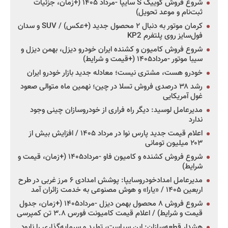
شروع فروش کوییک S سایپا -مرداد ۱۴۰۵ (+زمان، جزئیات
ثبت‌نام و موعد تحویل)
کرمان موتور به دنبال ۲ محصول جدید (+عکس) / SUV و سدان
فول‌سایز روی پلتفرم KP2
شروع فروش کامیون و کشنده ایران خودرو دیزل، بهمن دیزل و
سیبا موتور -مرداد۱۴۰۵ (+قیمت و شرایط)
خودرو هست، مشتری نیست؛ معادله جدید بازار خودرو ایران
رشد ۳۸ درصدی فروش تسلا در چین؛ نهمین ماه متوالی صعود
غول آمریکایی
مدیرعامل لوسید: دیگر راه فراری از خودروسازان چینی وجود
ندارد
اعلام قیمت جدید پارس نوا در مرداد ۱۴۰۵ / افزایش بیش از
۲۰۳ میلیون تومانی
شروع فروش کشنده و کامیون فاو -مرداد۱۴۰۵ (+زمان، قیمت و
شرایط)
مدیرعامل امدادخودروسایپا: پوشش امدادی ۶ مرز غربی در طرح
اربعین ۱۴۰۵ / «یارا» و هوش مصنوعی به خدمت زائران آمد
شروع فروش ۸ محصول بهمن دیزل -مرداد۱۴۰۵ (+زمان، جدول
قیمت و شرایط) / اعلام قیمت کامیونت فورس ۳.۸ تن کمپرسی
هشدار قطعه‌سازان: این سیاست، تولید و سرمایه‌گذاری را نابود