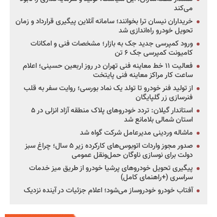
می‌کند
خریداران نیسان ترا بخوانند؛ سامانه آنلاین پیگیری قرارداد و زمان
تحویل خودرو راه‌اندازی شد
ورود کمپرسی جدید جک به بازار؛ مشخصات فنی و امکانات
کامیونت کمپرسی جک ۶ تن
فعالیت ۱۱ خط معاینه فنی تهران در روز اربعین حسینی؛ اعلام
ساعت کار مراکز معاینه فنی پایتخت
از تولید فنر خودرو تا تولد یک نماد بورسی؛ روایت سفر به قلب
فنرسازی زر گلپایگان
استاندار گیلان: تردد خودروهای پلاک منطقه آزاد انزلی در ۵
استان شمالی بلامانع شد
ماشاله وردینی مدیرعامل شرکت گواه شد
صدور مجوز واردات اتوبوس‌های کارکرده زیر ۵ سال؛ چراغ سبز
دولت برای نوسازی ناوگان حمل‌ونقل عمومی
پیگیری تحویل خودروهای پرشیا خودرو از طریق میز خدمات
سراسری (+راهنمای کامل)
آفتاب خودرو خودروساز می‌شود؛ اعلام جزئیات در آینده نزدیک