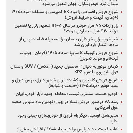
میدان نبرد خودروسازان جهان تبدیل می‌شود
شروع فروش اقساطی زامیاد EX کمپرسی و مسقف -مرداد۱۴۰۵
(+زمان، قیمت و شرایط فروش)
راز واردات ۷۵ هزار خودرو در سال ۱۴۰۵؛ تنظیم بازار یا تضمین
درآمد ۴۲۰ هزار میلیاردی دولت؟
خبر خوب برای خریداران نیسان ترا؛ محموله قطعات پس از
ماه‌ها انتظار وارد ایران شد
شروع فروش کوییک S سایپا -مرداد ۱۴۰۵ (+زمان، جزئیات
ثبت‌نام و موعد تحویل)
کرمان موتور به دنبال ۲ محصول جدید (+عکس) / SUV و سدان
فول‌سایز روی پلتفرم KP2
شروع فروش کامیون و کشنده ایران خودرو دیزل، بهمن دیزل و
سیبا موتور -مرداد۱۴۰۵ (+قیمت و شرایط)
خودرو هست، مشتری نیست؛ معادله جدید بازار خودرو ایران
رشد ۳۸ درصدی فروش تسلا در چین؛ نهمین ماه متوالی صعود
غول آمریکایی
مدیرعامل لوسید: دیگر راه فراری از خودروسازان چینی وجود
ندارد
اعلام قیمت جدید پارس نوا در مرداد ۱۴۰۵ / افزایش بیش از