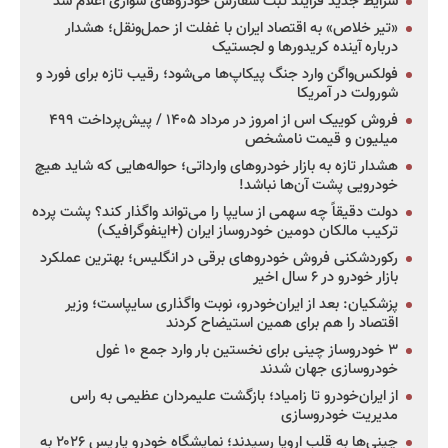
شرایط جدید فرایند ثبت سفارش خودروهای سواری اعلام شد
«تیر خلاص» به اقتصاد ایران با غفلت از حمل‌ونقل؛ هشدار
درباره آینده کریدورها و لجستیک
فولکس‌واگن وارد جنگ پیکاپ‌ها می‌شود؛ رقیب تازه برای فورد و
شورولت در آمریکا
فروش کوییک اس از امروز در مرداد ۱۴۰۵ / پیش‌پرداخت ۴۹۹
میلیون و قیمت نامشخص
هشدار تازه به بازار خودروهای وارداتی؛ حواله‌هایی که شاید هیچ
خودرویی پشت آن‌ها نباشد!
دولت دقیقاً چه سهمی از سایپا را می‌تواند واگذار کند؟ پشت پرده
ترکیب مالکان دومین خودروساز ایران (+اینفوگرافیک)
رکوردشکنی فروش خودروهای برقی در انگلیس؛ بهترین عملکرد
بازار خودرو در ۶ سال اخیر
پزشکیان: بعد از ایران‌خودرو، نوبت واگذاری سایپاست؛ وزیر
اقتصاد را هم برای همین استیضاح کردند
۳ خودروساز چینی برای نخستین بار وارد جمع ۱۰ غول
خودروسازی جهان شدند
از ایران‌خودرو تا زامیاد؛ بازگشت علیمردان عظیمی به راس
مدیریت خودروسازی
چینی‌ها به قلب اروپا رسیدند؛ نمایشگاه خودرو پاریس ۲۰۲۶ به