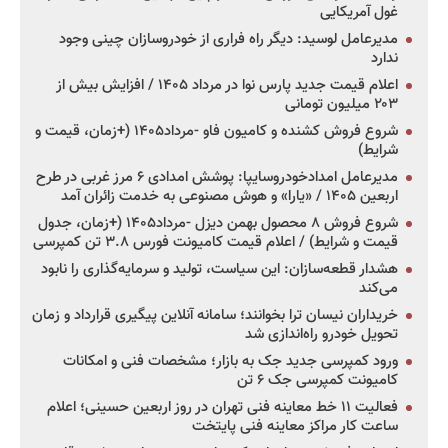
غول آمریکایی
مدیرعامل لوسید: دیگر راه فراری از خودروسازان چینی وجود
ندارد
اعلام قیمت جدید پارس نوا در مرداد ۱۴۰۵ / افزایش بیش از
۲۰۳ میلیون تومانی
شروع فروش کشنده و کامیون فاو -مرداد۱۴۰۵ (+زمان، قیمت و
شرایط)
مدیرعامل امدادخودروسایپا: پوشش امدادی ۶ مرز غربی در طرح
اربعین ۱۴۰۵ / «یارا» و هوش مصنوعی به خدمت زائران آمد
شروع فروش ۸ محصول بهمن دیزل -مرداد۱۴۰۵ (+زمان، جدول
قیمت و شرایط) / اعلام قیمت کامیونت فورس ۳.۸ تن کمپرسی
هشدار قطعه‌سازان: این سیاست، تولید و سرمایه‌گذاری را نابود
می‌کند
خریداران نیسان ترا بخوانند؛ سامانه آنلاین پیگیری قرارداد و زمان
تحویل خودرو راه‌اندازی شد
ورود کمپرسی جدید جک به بازار؛ مشخصات فنی و امکانات
کامیونت کمپرسی جک ۶ تن
فعالیت ۱۱ خط معاینه فنی تهران در روز اربعین حسینی؛ اعلام
ساعت کار مراکز معاینه فنی پایتخت