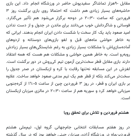
مقابل ٩٠‌هزار تماشاگر سفیدپوش حاضر در ورزشگاه انجام داد. این بازی
حاشیه‌های بسیار زیادی هم داشت که احتمالا روی بازی برگشت روز ٣
فروردین که ساعت ٢٠:٣٠ در دوحه برگزار می‌شود هم تأثیر می‌گذارد.
فوساتی و شاگردانش خوب می‌دانند برای ماندن در جدول و از دست ندادن
امید صعود باید یک کار سخت با شکست‌ دادن ایران انجام بدهند. ایرانی که
به خاطر حواشی ماه‌های قبل و لغو بازی‌های دوستانه و اردوهای
آماده‌سازی‌اش با مشکلات بسیار زیادی به رغم شایستگی‌های بسیار زیاد‌ش
رو‌به‌رو است. به خاطر همین حواشی و مشکلات هم هست که همه اعتقاد
دارند بازی مقابل قطر سخت‌ترین آزمون تیم کی‌روش در دور برگشت است.
لغزش در این مسابقه نه‌تنها رقابت با کره و ازبکستان در صدر جدول را
سخت‌تر می‌کند بلکه از قطر هم یک تیم مدعی صعود خواهد ساخت. علاوه
بر بازی ایران و قطر،‌ در روز ٣ فروردین چین از ساعت ١٦:٠٥ از کره‌جنوبی
میزبانی خواهد کرد و سوریه هم از ساعت ٢٠:٣٠ در مالزی میزبان ازبکستان
است.
هشتم فروردین و تلاش برای تحقق رویا
در روز هفتم مسابقات انتخابی جام‌جهانی گروه اول،‌ تیم‌ملی هشتم
فروردین‌ماه در ورزشگاه آزادی میزبان چینی خواهد بود که در ‌سال گذشته