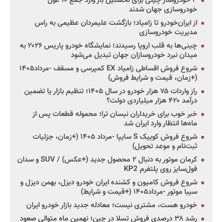
۳ خودروساز چینی برای نخستین بار وارد جمع ۱۰ غول
خودروسازی جهان شدند
از ایران‌خودرو تا زامیاد؛ بازگشت علیمردان عظیمی به راس
مدیریت خودروسازی
چینی‌ها به قلب اروپا رسیدند؛ نمایشگاه خودرو پاریس ۲۰۲۶ به
میدان نبرد خودروسازان جهان تبدیل می‌شود
شروع فروش اقساطی زامیاد EX کمپرسی و مسقف -مرداد۱۴۰۵
(+زمان، قیمت و شرایط فروش)
راز واردات ۷۵ هزار خودرو در سال ۱۴۰۵؛ تنظیم بازار یا تضمین
درآمد ۴۲۰ هزار میلیاردی دولت؟
خبر خوب برای خریداران نیسان ترا؛ محموله قطعات پس از
ماه‌ها انتظار وارد ایران شد
شروع فروش کوییک S سایپا -مرداد ۱۴۰۵ (+زمان، جزئیات
ثبت‌نام و موعد تحویل)
کرمان موتور به دنبال ۲ محصول جدید (+عکس) / SUV و سدان
فول‌سایز روی پلتفرم KP2
شروع فروش کامیون و کشنده ایران خودرو دیزل، بهمن دیزل و
سیبا موتور -مرداد۱۴۰۵ (+قیمت و شرایط)
خودرو هست، مشتری نیست؛ معادله جدید بازار خودرو ایران
رشد ۳۸ درصدی فروش تسلا در چین؛ نهمین ماه متوالی صعود