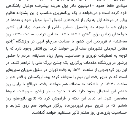
میلادی فقط حدود ٤٠٠‌میلیون دلار پول هزینه پیشرفت فوتبال باشگاهی
خود کرده است و می‌خواهد با یک برنامه‌ریزی مناسب و این پشتوانه عظیم
پولی در مرحله اول به یکی از قدرت‌های فوتبال آسیا تبدیل شود و بعدها در
جهان هم با توجه به پتانسیل انسانی ناشی از جمعیت زیاد این کشور
حرف‌های زیادی برای گفتن داشته باشد. به این ترتیب ساعت ١٦:٣٠ روز
سه‌شنبه ٨ فروردین این کشور با هدایت مارچلو لیپی در ورزشگاه آزادی
مقابل تیم‌ملی کشورمان صف آرایی خواهد کرد. این انتظار وجود دارد که با
توجه به تعطیلات نوروزی و حساسیت بسیار زیاد مسابقه، مردم با حضور
پرشور در ورزشگاه مقدمات برگزاری یک جشن بزرگ ملی را فراهم کنند. در
این روز کره‌جنوبی از ساعت ١٥:٣٠ به وقت تهران در سئول میزبان سوریه‌ای
است که در بازی رفت این تیم را متوقف کرده بود. ازبکستان و قطر هم از
ساعت ١٧:٣٠ در تاشکند به مصاف هم خواهند رفت. درواقع با پایان روز
هفتم این احتمال وجود دارد که تا حدود بسیار زیادی سرنوشت تیم‌ها
مشخص شود. اما نباید این نکته را فراموش کرد که نتایج بازی‌های روز
ششم که در تاریخ سوم فروردین‌ماه برگزار می‌شود هم روی شرایط و
حساسیت بازی‌های روز هفتم تأثیر مستقیم خواهد گذاشت.