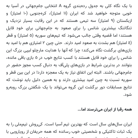
با یک نگاه کلی به جدول رده‌بندی گروه A انتخابی جام‌جهانی در آسیا به
خوبی متوجه خواهید شد که ایران (١١ امتیاز)، کره‌جنوبی (١٠ امتیاز) و
ازبکستان (٩ امتیاز) سه تیمی هستند که در این رقابت بسیار نزدیک و
تنگاتنگ بیشترین شانس را برای صعود به جام‌جهانی برای خود قایل
هستند؛ اما قضیه وقتی جالب می‌شود که تیم‌های سوریه (٥ امتیاز) و قطر
(٤ امتیاز) هم بشدت به صعود امید دارند. حتی چین ٢ امتیازی هم با امید به
بازی‌های برگشت نگاه می‌‌کند؛ چرا که آنها با هدایت مارچلو لیپی بزرگ این
شانس را برای خود قایل هستند با کسب نتایج خوب در ٥ بازی باقی مانده،
بتوانند در بدترین شرایط در بازی‌های پلی‌آف به دنبال کسب مجوز حضور در
جام‌جهانی باشند. البته این اتفاق نیاز به یک معجزه دارد! در این بین قطر و
سوریه نسبت به چین امید بیشتری دارند و به همین دلیل باید نوشت که
نتایج مسابقات دور برگشت این گروه می‌تواند با یک شگفتی بزرگ رو‌به‌رو
شود.
همه رقبا از ایران می‌ترسند اما...
ایران سال‌های ‌سال است که بهترین تیم آسیا است. کی‌روش تیم‌ملی را به
یک ثبات تاکتیکی و شخصیتی خوب رسانده که همه حریفان از رویارویی با