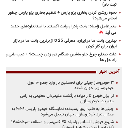
ثبت نام)
نحوه روشن کردن بخاری پژو پارس + تنظیم بخاری پژو پارس چطور
انجام می‌شود؟
مدیرعامل زامیاد: وانت پادرا و وانت اکستند با استانداردهای جدید
می آید
بهترین وانت ها در ایران: معرفی 25 تا از برترین وانت ها در بازار
ایران برای کار کردن
علت صدای چرخ جلو ماشین هنگام دور زدن چیست؟ + عیب یابی و
راه حل ها
آخرین اخبار
۳ خودروساز چینی برای نخستین بار وارد جمع ۱۰ غول
خودروسازی جهان شدند
از ایران‌خودرو تا زامیاد؛ بازگشت علیمردان عظیمی به راس
مدیریت خودروسازی
چینی‌ها به قلب اروپا رسیدند؛ نمایشگاه خودرو پاریس ۲۰۲۶ به
میدان نبرد خودروسازان جهان تبدیل می‌شود
شروع فروش اقساطی زامیاد EX کمپرسی و مسقف -مرداد۱۴۰۵
(+زمان، قیمت و شرایط فروش)