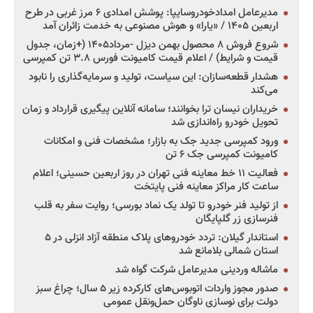
مدیرعامل امدادخودروسایپا: پوشش امدادی ۶ مرز غربی در طرح
اربعین ۱۴۰۵ / «یارا» و هوش مصنوعی به خدمت زائران آمد
شروع فروش ۸ محصول بهمن دیزل -مرداد۱۴۰۵ (+زمان، جدول
قیمت و شرایط) / اعلام قیمت کامیونت فورس ۳.۸ تن کمپرسی
هشدار قطعه‌سازان: این سیاست، تولید و سرمایه‌گذاری را نابود
می‌کند
خریداران نیسان ترا بخوانند؛ سامانه آنلاین پیگیری قرارداد و زمان
تحویل خودرو راه‌اندازی شد
ورود کمپرسی جدید جک به بازار؛ مشخصات فنی و امکانات
کامیونت کمپرسی جک ۶ تن
فعالیت ۱۱ خط معاینه فنی تهران در روز اربعین حسینی؛ اعلام
ساعت کار مراکز معاینه فنی پایتخت
از تولید فنر خودرو تا تولد یک نماد بورسی؛ روایت سفر به قلب
فنرسازی زر گلپایگان
استاندار گیلان: تردد خودروهای پلاک منطقه آزاد انزلی در ۵
استان شمالی بلامانع شد
ماشاله وردینی مدیرعامل شرکت گواه شد
صدور مجوز واردات اتوبوس‌های کارکرده زیر ۵ سال؛ چراغ سبز
دولت برای نوسازی ناوگان حمل‌ونقل عمومی