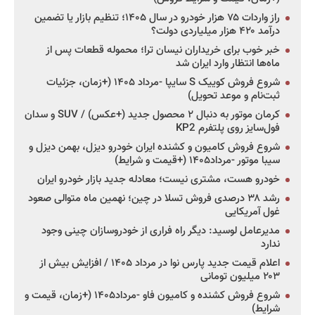
راز واردات ۷۵ هزار خودرو در سال ۱۴۰۵؛ تنظیم بازار یا تضمین
درآمد ۴۲۰ هزار میلیاردی دولت؟
خبر خوب برای خریداران نیسان ترا؛ محموله قطعات پس از
ماه‌ها انتظار وارد ایران شد
شروع فروش کوییک S سایپا -مرداد ۱۴۰۵ (+زمان، جزئیات
ثبت‌نام و موعد تحویل)
کرمان موتور به دنبال ۲ محصول جدید (+عکس) / SUV و سدان
فول‌سایز روی پلتفرم KP2
شروع فروش کامیون و کشنده ایران خودرو دیزل، بهمن دیزل و
سیبا موتور -مرداد۱۴۰۵ (+قیمت و شرایط)
خودرو هست، مشتری نیست؛ معادله جدید بازار خودرو ایران
رشد ۳۸ درصدی فروش تسلا در چین؛ نهمین ماه متوالی صعود
غول آمریکایی
مدیرعامل لوسید: دیگر راه فراری از خودروسازان چینی وجود
ندارد
اعلام قیمت جدید پارس نوا در مرداد ۱۴۰۵ / افزایش بیش از
۲۰۳ میلیون تومانی
شروع فروش کشنده و کامیون فاو -مرداد۱۴۰۵ (+زمان، قیمت و
شرایط)