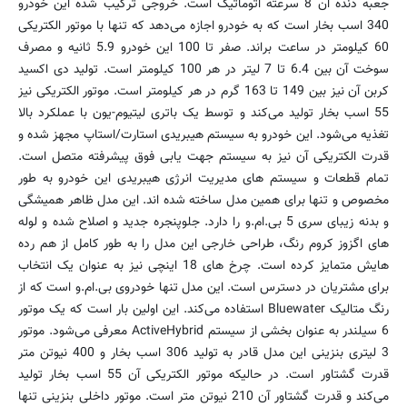
جعبه دنده آن 8 سرعته اتوماتیک است. خروجی ترکیب شده این خودرو
340 اسب بخار است که به خودرو اجازه می‌دهد که تنها با موتور الکتریکی
60 کیلومتر در ساعت براند. صفر تا 100 این خودرو 5.9 ثانیه و مصرف
سوخت آن بین 6.4 تا 7 لیتر در هر 100 کیلومتر است. تولید دی اکسید
کربن آن نیز بین 149 تا 163 گرم در هر کیلومتر است. موتور الکتریکی نیز
55 اسب بخار تولید می‌کند و توسط یک باتری لیتیوم-یون با عملکرد بالا
تغذیه می‌شود. این خودرو به سیستم هیبریدی استارت/استاپ مجهز شده و
قدرت الکتریکی آن نیز به سیستم جهت یابی فوق پیشرفته متصل است.
تمام قطعات و سیستم های مدیریت انرژی هیبریدی این خودرو به طور
مخصوص و تنها برای همین مدل ساخته شده اند. این مدل ظاهر همیشگی
و بدنه زیبای سری 5 بی.ام.و را دارد. جلوپنجره جدید و اصلاح شده و لوله
های اگزوز کروم رنگ، طراحی خارجی این مدل را به طور کامل از هم رده
هایش متمایز کرده است. چرخ های 18 اینچی نیز به عنوان یک انتخاب
برای مشتریان در دسترس است. این مدل تنها خودروی بی.ام.و است که از
رنگ متالیک Bluewater استفاده می‌کند. این اولین بار است که یک موتور
6 سیلندر به عنوان بخشی از سیستم ActiveHybrid معرفی می‌شود. موتور
3 لیتری بنزینی این مدل قادر به تولید 306 اسب بخار و 400 نیوتن متر
قدرت گشتاور است. در حالیکه موتور الکتریکی آن 55 اسب بخار تولید
می‌کند و قدرت گشتاور آن 210 نیوتن متر است. موتور داخلی بنزینی تنها