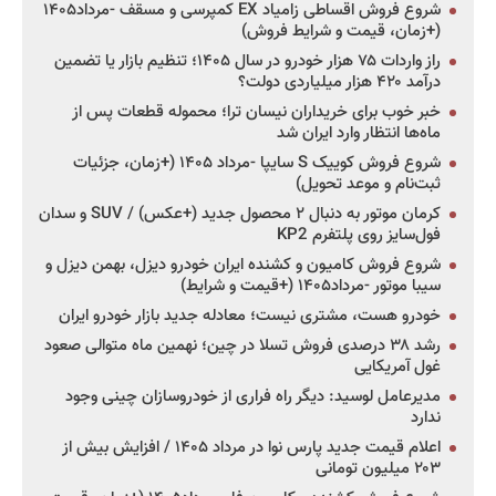
شروع فروش اقساطی زامیاد EX کمپرسی و مسقف -مرداد۱۴۰۵
(+زمان، قیمت و شرایط فروش)
راز واردات ۷۵ هزار خودرو در سال ۱۴۰۵؛ تنظیم بازار یا تضمین
درآمد ۴۲۰ هزار میلیاردی دولت؟
خبر خوب برای خریداران نیسان ترا؛ محموله قطعات پس از
ماه‌ها انتظار وارد ایران شد
شروع فروش کوییک S سایپا -مرداد ۱۴۰۵ (+زمان، جزئیات
ثبت‌نام و موعد تحویل)
کرمان موتور به دنبال ۲ محصول جدید (+عکس) / SUV و سدان
فول‌سایز روی پلتفرم KP2
شروع فروش کامیون و کشنده ایران خودرو دیزل، بهمن دیزل و
سیبا موتور -مرداد۱۴۰۵ (+قیمت و شرایط)
خودرو هست، مشتری نیست؛ معادله جدید بازار خودرو ایران
رشد ۳۸ درصدی فروش تسلا در چین؛ نهمین ماه متوالی صعود
غول آمریکایی
مدیرعامل لوسید: دیگر راه فراری از خودروسازان چینی وجود
ندارد
اعلام قیمت جدید پارس نوا در مرداد ۱۴۰۵ / افزایش بیش از
۲۰۳ میلیون تومانی