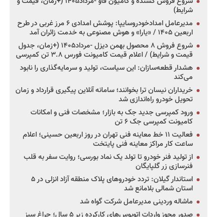
شروع فروش کشنده و کامیون فاو -مرداد۱۴۰۵ (+زمان، قیمت و
شرایط)
مدیرعامل امدادخودروسایپا: پوشش امدادی ۶ مرز غربی در طرح
اربعین ۱۴۰۵ / «یارا» و هوش مصنوعی به خدمت زائران آمد
شروع فروش ۸ محصول بهمن دیزل -مرداد۱۴۰۵ (+زمان، جدول
قیمت و شرایط) / اعلام قیمت کامیونت فورس ۳.۸ تن کمپرسی
هشدار قطعه‌سازان: این سیاست، تولید و سرمایه‌گذاری را نابود
می‌کند
خریداران نیسان ترا بخوانند؛ سامانه آنلاین پیگیری قرارداد و زمان
تحویل خودرو راه‌اندازی شد
ورود کمپرسی جدید جک به بازار؛ مشخصات فنی و امکانات
کامیونت کمپرسی جک ۶ تن
فعالیت ۱۱ خط معاینه فنی تهران در روز اربعین حسینی؛ اعلام
ساعت کار مراکز معاینه فنی پایتخت
از تولید فنر خودرو تا تولد یک نماد بورسی؛ روایت سفر به قلب
فنرسازی زر گلپایگان
استاندار گیلان: تردد خودروهای پلاک منطقه آزاد انزلی در ۵
استان شمالی بلامانع شد
ماشاله وردینی مدیرعامل شرکت گواه شد
صدور مجوز واردات اتوبوس‌های کارکرده زیر ۵ سال؛ چراغ سبز