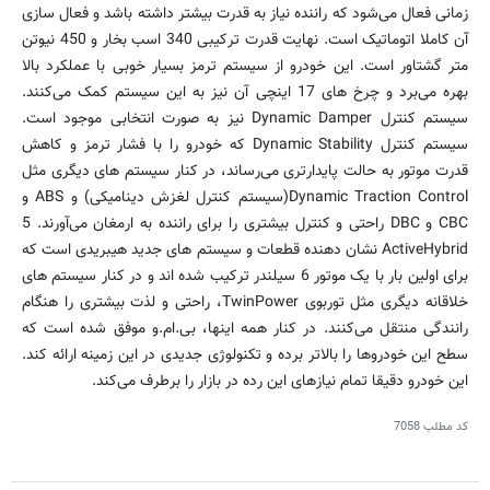
زمانی فعال می‌شود که راننده نیاز به قدرت بیشتر داشته باشد و فعال سازی
آن کاملا اتوماتیک است. نهایت قدرت ترکیبی 340 اسب بخار و 450 نیوتن
متر گشتاور است. این خودرو از سیستم ترمز بسیار خوبی با عملکرد بالا
بهره می‌برد و چرخ های 17 اینچی آن نیز به این سیستم کمک می‌کنند.
سیستم کنترل Dynamic Damper نیز به صورت انتخابی موجود است.
سیستم کنترل Dynamic Stability که خودرو را با فشار ترمز و کاهش
قدرت موتور به حالت پایدارتری می‌رساند، در کنار سیستم های دیگری مثل
Dynamic Traction Control(سیستم کنترل لغزش دینامیکی) و ABS و
CBC و DBC راحتی و کنترل بیشتری را برای راننده به ارمغان می‌آورند. 5
ActiveHybrid نشان دهنده قطعات و سیستم های جدید هیبریدی است که
برای اولین بار با یک موتور 6 سیلندر ترکیب شده اند و در کنار سیستم های
خلاقانه دیگری مثل توربوی TwinPower، راحتی و لذت بیشتری را هنگام
رانندگی منتقل می‌کنند. در کنار همه اینها، بی.ام.و موفق شده است که
سطح این خودروها را بالاتر برده و تکنولوژی جدیدی در این زمینه ارائه کند.
این خودرو دقیقا تمام نیازهای این رده در بازار را برطرف می‌کند.
کد مطلب
7058