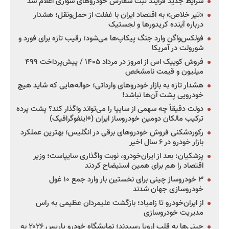
شرایط جدید فرایند ثبت سفارش خودروهای سواری اعلام شد
«تیر خلاص» به اقتصاد ایران با غفلت از حمل‌ونقل؛ هشدار
درباره آینده کریدورها و لجستیک
فولکس‌واگن وارد جنگ پیکاپ‌ها می‌شود؛ رقیب تازه برای فورد و
شورولت در آمریکا
فروش کوییک اس از امروز در مرداد ۱۴۰۵ / پیش‌پرداخت ۴۹۹
میلیون و قیمت نامشخص
هشدار تازه به بازار خودروهای وارداتی؛ حواله‌هایی که شاید هیچ
خودرویی پشت آن‌ها نباشد!
دولت دقیقاً چه سهمی از سایپا را می‌تواند واگذار کند؟ پشت پرده
ترکیب مالکان دومین خودروساز ایران (+اینفوگرافیک)
رکوردشکنی فروش خودروهای برقی در انگلیس؛ بهترین عملکرد
بازار خودرو در ۶ سال اخیر
پزشکیان: بعد از ایران‌خودرو، نوبت واگذاری سایپاست؛ وزیر
اقتصاد را هم برای همین استیضاح کردند
۳ خودروساز چینی برای نخستین بار وارد جمع ۱۰ غول
خودروسازی جهان شدند
از ایران‌خودرو تا زامیاد؛ بازگشت علیمردان عظیمی به راس
مدیریت خودروسازی
چینی‌ها به قلب اروپا رسیدند؛ نمایشگاه خودرو پاریس ۲۰۲۶ به