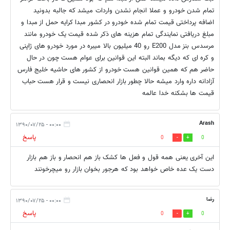
تمام شدن خودرو و عملا انجام نشدن واردات میشد که جالبه بدونید
اضافه پرداختی قیمت تمام شده خودرو در کشور مبدا کرایه حمل از مبدا و
مبلغ دریافتی نمایندگی تمام هزینه های ذکر شده قیمت یک خودرو مانند
مرسدس بنز مدل E200 رو 40 میلیون بالا میبره در مورد خودرو های ژاپنی
و کره ای که دیگه بماند البته این قوانین برای عوام هست چون در حال
حاضر هم که همین قوانین هست خودرو از کشور های حاشیه خلیج فارس
آزادانه داره وارد میشه حالا چطور بازار انحصاری نیست و قرار هست حباب
قیمت ها بشکنه خدا عالمه
Arash
۰۰:۰۰ - ۱۳۹۰/۰۷/۲۵
پاسخ
0
0
این آخری یعنی همه قول و فعل ها کشک باز هم انحصار و باز هم بازار
دست یک عده خاص خواهد بود که هرجور بخوان بازار رو میچرخونند
رضا
۰۰:۰۰ - ۱۳۹۰/۰۷/۲۵
پاسخ
0
0